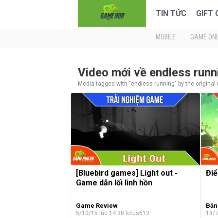
TIN TỨC
GIFT
MOBILE
GAME ONL
Video mới về endless run
Media tagged with "endless running" by the original
[Bluebird games] Light out -
Điể
Game dẫn lối linh hồn
Game Review
Bản
5/10/15 lúc 14:38
lotus612
18/7