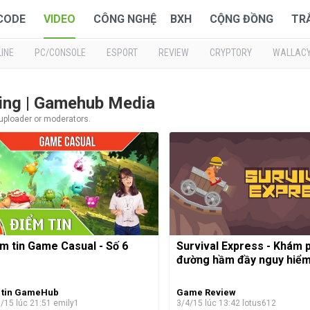
 CODE
VIDEO
CÔNG NGHỆ
BXH
CỘNG ĐỒNG
TR
INE
PC/CONSOLE
ESPORT
REVIEW
CRYPTORY
WALLAC
ning | Gamehub Media
 uploader or moderators.
m tin Game Casual - Số 6
Survival Express - Khám 
đường hầm đầy nguy hiểm
 tin GameHub
Game Review
/15 lúc 21:51
emily1
3/4/15 lúc 13:42
lotus612