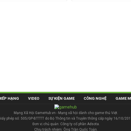
XẾP HẠNG
VIDEO
SỰ KIỆN GAME
CÔNG NGHỆ
GAME M
Mạng Xã Hội GameHub.vn - Mạng xã hội dành cho game thủ Việt.
Giấy phép số: 505/GP-BTTTT do Bộ Thông tin và Truyền thông cấp ngày 16/10/201
Đơn vị chủ quản: Công ty cổ phần Adsota.
Chịu trách nhiệm: Ông Trần Quốc Toản.