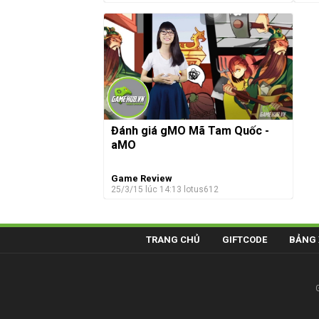
Đánh giá gMO Mã Tam Quốc -
aMO
Game Review
25/3/15 lúc 14:13
lotus612
TRANG CHỦ
GIFTCODE
BẢNG 