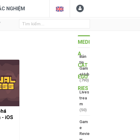
ẮC NGHIỆM
Y
MEDI
A
Bản
tin
CAT
Gam
eHub
EGO
(790)
RIES
Lives
trea
m
(50)
phá
 - iOS
Gam
e
Revie
w