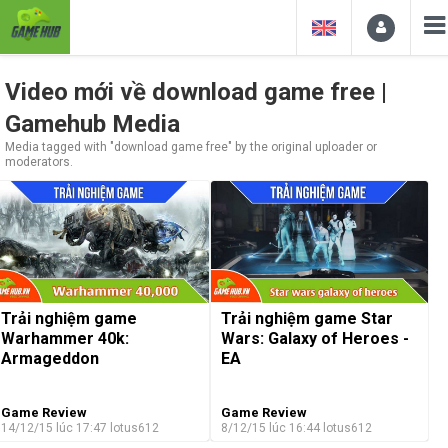
Video mới về download game free |
Gamehub Media
Media tagged with "download game free" by the original uploader or
moderators.
Trải nghiệm game
Trải nghiệm game Star
Warhammer 40k:
Wars: Galaxy of Heroes -
Armageddon
EA
Game Review
Game Review
14/12/15 lúc 17:47
lotus612
8/12/15 lúc 16:44
lotus612