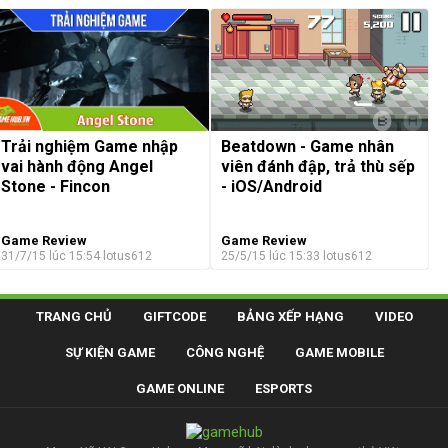
Trải nghiệm Game nhập
Beatdown - Game nhân
vai hành động Angel
viên đánh đập, trả thù sếp
Stone - Fincon
- iOS/Android
Game Review
Game Review
31/7/15 lúc 15:54
lotus612
25/5/15 lúc 15:33
lotus612
TRANG CHỦ
GIFTCODE
BẢNG XẾP HẠNG
VIDEO
SỰ KIỆN GAME
CÔNG NGHỆ
GAME MOBILE
GAME ONLINE
ESPORTS