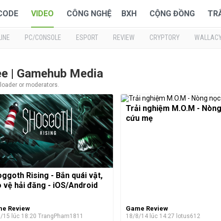
 CODE
VIDEO
CÔNG NGHỆ
BXH
CỘNG ĐỒNG
TR
INE
PC/CONSOLE
ESPORT
REVIEW
CRYPTORY
WALLAC
ee | Gamehub Media
ploader or moderators.
Trải nghiệm M.O.M - Nòn
cứu mẹ
ggoth Rising - Bắn quái vật,
 vệ hải đăng - iOS/Android
e Review
Game Review
/15 lúc 18:20
TrangPham1811
18/8/14 lúc 14:27
lotus612