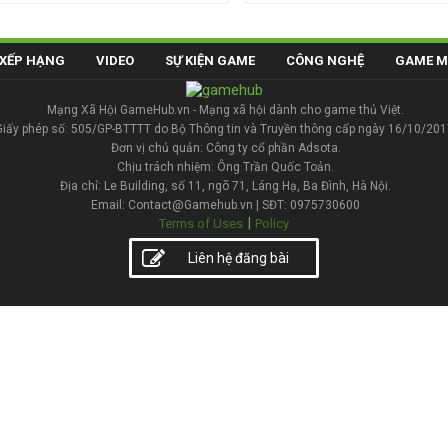
XẾP HẠNG
VIDEO
SỰ KIỆN GAME
CÔNG NGHỆ
GAME M
Mạng Xã Hội GameHub.vn - Mạng xã hội dành cho game thủ Việt.
Giấy phép số: 505/GP-BTTTT do Bộ Thông tin và Truyền thông cấp ngày 16/10/201
Đơn vị chủ quản: Công ty cổ phần Adsota.
Chịu trách nhiệm: Ông Trần Quốc Toản.
Địa chỉ: Le Building, số 11, ngõ 71, Láng Hạ, Ba Đình, Hà Nội.
Email: Contact@Gamehub.vn | SĐT: 0975730600
|
Terms of Uses
Policy
Liên hệ đăng bài