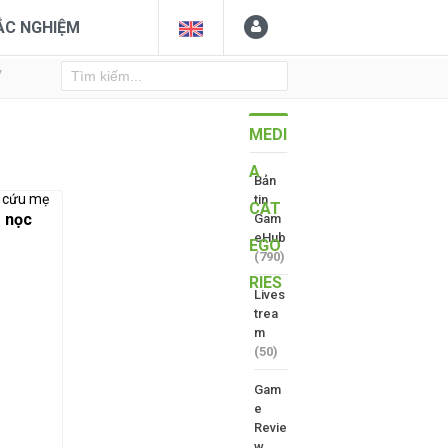
ẮC NGHIỆM
Y
MEDI
A
Bản
tin
CAT
g nọc
Gam
eHub
EGO
(790)
RIES
Lives
trea
m
(50)
Gam
e
Revie
w