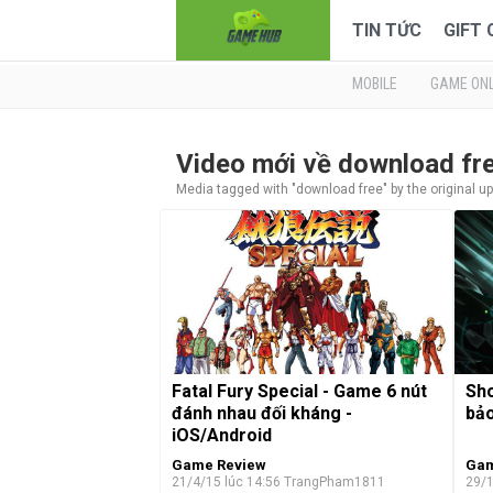
TIN TỨC
GIFT
MOBILE
GAME ONL
Video mới về download fr
Media tagged with "download free" by the original u
Fatal Fury Special - Game 6 nút
Sho
đánh nhau đối kháng -
bảo
iOS/Android
Game Review
Gam
21/4/15 lúc 14:56
TrangPham1811
29/1