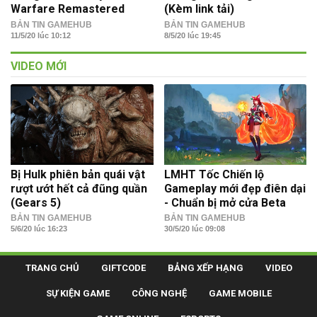
Warfare Remastered
(Kèm link tải)
BẢN TIN GAMEHUB
BẢN TIN GAMEHUB
11/5/20 lúc 10:12
8/5/20 lúc 19:45
VIDEO MỚI
Bị Hulk phiên bản quái vật
LMHT Tốc Chiến lộ
rượt ướt hết cả đũng quần
Gameplay mới đẹp điên dại
(Gears 5)
- Chuẩn bị mở cửa Beta
BẢN TIN GAMEHUB
BẢN TIN GAMEHUB
5/6/20 lúc 16:23
30/5/20 lúc 09:08
TRANG CHỦ
GIFTCODE
BẢNG XẾP HẠNG
VIDEO
SỰ KIỆN GAME
CÔNG NGHỆ
GAME MOBILE