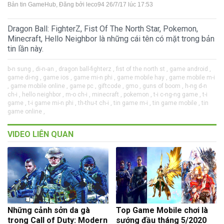
Bản tin GameHub
, Đăng bởi
leco94
26/7/17 lúc 17:53
Dragon Ball: FighterZ, Fist Of The North Star, Pokemon,
Minecraft, Hello Neighbor là những cái tên có mặt trong bản
tin lần này.
b-n sung ,
di-n-an ,
dragon ball-fighterz ,
fist of the north st ,
game android ,
game di-ng ,
game ios ,
game mi-n phi ,
game mobile hay ,
game mobile m-i
,
game mobile online ,
game pc ,
giftcode ,
gmo ,
guns of boom ,
h-ng d-n
ch-i ,
hello neighbor ,
m-o ch-i ,
minecraft ,
pokemon ,
t-i c-ng-ng game ,
t-i
game ,
t-i game mi-n phi ,
th-thu-t ch-i ,
tin game m-i ,
tin game mobile ,
tin
game online ,
VIDEO LIÊN QUAN
Những cảnh sởn da gà
Top Game Mobile chơi là
trong Call of Duty: Modern
sướng đầu tháng 5/2020