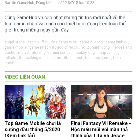
Bản tin GameHub
, Đăng bởi
lotus612
8/7/15 lúc 10:28
Cùng GameHub.vn cập nhật những tin tức mới nhất về thể
loại game nhập vai dành cho thiết bị di động trên toàn thế
giới trong những ngày gần đây.
angel stone ,
ban tin ,
ff vii ,
final fantasy vii ,
game di dong ,
game kinh di ,
game mobile ,
game nhap vai ,
god of relics ,
h-c 2 ,
hanh dong ,
heroes and
castle ,
marvel future fight ,
mini series ,
monkey king ,
nhap vai ,
rpg ,
telltale ,
the walking dead ,
tin tuc ,
titan quest ,
tong hop game ,
train
crasher ,
VIDEO LIÊN QUAN
Top Game Mobile chơi là
Final Fantasy VII Remake -
sướng đầu tháng 5/2020
Hộc máu mũi với màn thả
(Kèm link tải)
thính của Tifa và Jesse