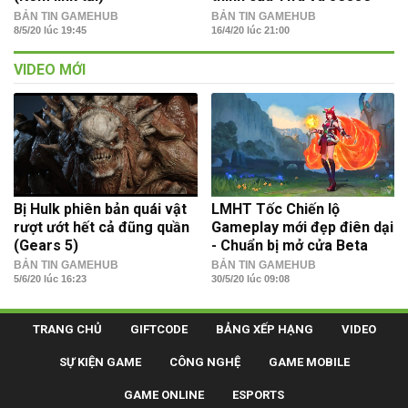
BẢN TIN GAMEHUB
BẢN TIN GAMEHUB
8/5/20 lúc 19:45
16/4/20 lúc 21:00
VIDEO MỚI
Bị Hulk phiên bản quái vật
LMHT Tốc Chiến lộ
rượt ướt hết cả đũng quần
Gameplay mới đẹp điên dại
(Gears 5)
- Chuẩn bị mở cửa Beta
BẢN TIN GAMEHUB
BẢN TIN GAMEHUB
5/6/20 lúc 16:23
30/5/20 lúc 09:08
TRANG CHỦ
GIFTCODE
BẢNG XẾP HẠNG
VIDEO
SỰ KIỆN GAME
CÔNG NGHỆ
GAME MOBILE
GAME ONLINE
ESPORTS