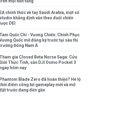
trên mọi nền tảng
EA chính thức về tay Saudi Arabia, một số
studio khẳng định vẫn theo đuổi chiến
lược DEI
Tam Quốc Chí - Vương Chiến: Chinh Phục
Vương Quốc mở đăng ký trước tại sáu thị
trường Đông Nam Á
Tham gia Closed Beta Norse Saga: Cửu
Giới Thức Tỉnh, săn DJI Osmo Pocket 3
ngay hôm nay
Phantom Blade Zero đã hoàn thiện? Hé lộ
thời điểm công bố gameplay mới và mở
đặt trước đang đến gần