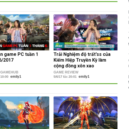
in game PC tuần 1
Trải Nghiệm độ trất'ss của
6/2017
Kiếm Hiệp Truyền Kỳ làm
cộng đồng xôn xao
N GAMEHUB
GAME REVIEW
emily1
emily1
c 10:00
5/6/17 lúc 20:01