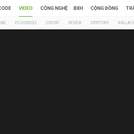
 CODE
VIDEO
CÔNG NGHỆ
BXH
CỘNG ĐỒNG
TR
INE
PC/CONSOLE
ESPORT
REVIEW
CRYPTORY
WALLAC