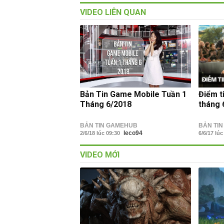
VIDEO LIÊN QUAN
Bản Tin Game Mobile Tuần 1
Điểm t
Tháng 6/2018
tháng 
BẢN TIN GAMEHUB
BẢN TI
leco94
2/6/18 lúc 09:30
6/6/17 lú
VIDEO MỚI