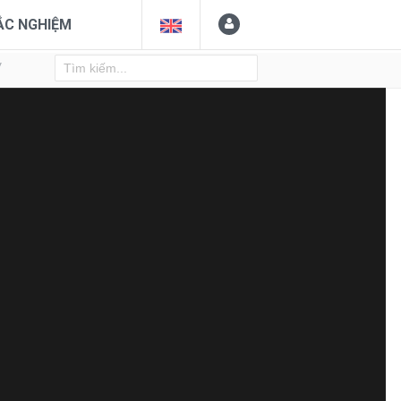
ẮC NGHIỆM
Y