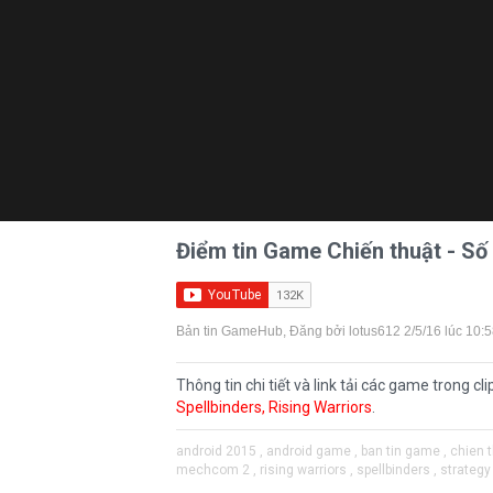
Điểm tin Game Chiến thuật - Số
Bản tin GameHub
, Đăng bởi
lotus612
2/5/16 lúc 10:
Thông tin chi tiết và link tải các game trong cli
Spellbinders
,
Rising Warriors
.
android 2015 ,
android game ,
ban tin game ,
chien t
mechcom 2 ,
rising warriors ,
spellbinders ,
strategy 