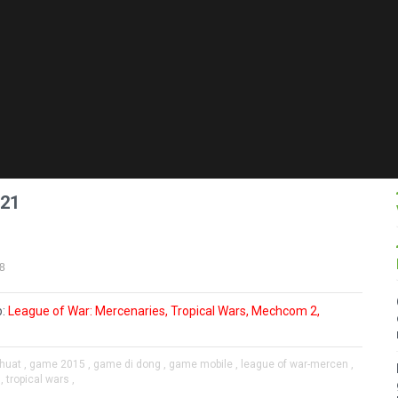
 21
58
p:
League of War: Mercenaries
,
Tropical Wars
,
Mechcom 2
,
huat ,
game 2015 ,
game di dong ,
game mobile ,
league of war-mercen ,
,
tropical wars ,