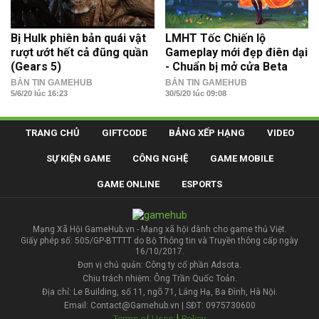
Bị Hulk phiên bản quái vật
LMHT Tốc Chiến lộ
rượt ướt hết cả đũng quần
Gameplay mới đẹp điên dại
(Gears 5)
- Chuẩn bị mở cửa Beta
BẢN TIN GAMEHUB
BẢN TIN GAMEHUB
5/6/20 lúc 16:23
30/5/20 lúc 09:08
TRANG CHỦ
GIFTCODE
BẢNG XẾP HẠNG
VIDEO
SỰ KIỆN GAME
CÔNG NGHỆ
GAME MOBILE
GAME ONLINE
ESPORTS
Mạng Xã Hội GameHub.vn - Mạng xã hội dành cho game thủ Việt.
Giấy phép số: 505/GP-BTTTT do Bộ Thông tin và Truyền thông cấp ngày
16/10/2017.
Đơn vị chủ quản: Công ty cổ phần Adsota.
Chịu trách nhiệm: Ông Trần Quốc Toản.
Địa chỉ: Le Building, số 11, ngõ 71, Láng Hạ, Ba Đình, Hà Nội.
Email: Contact@Gamehub.vn | SĐT: 0975730600
|
Terms of Uses
Policy