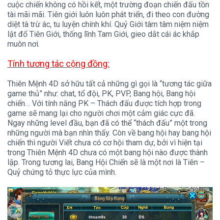
cuộc chiến không có hồi kết, một trường đoạn chiến đấu tồn
tài mãi mãi. Tiên giới luôn luôn phát triển, đi theo con đường
diệt tà trừ ác, tu luyện chính khí. Quỷ Giới tâm tâm niệm niệm
lật đổ Tiên Giới, thống lĩnh Tam Giới, gieo dắt cái ác khắp
muôn nơi.
Tính tương tác cộng đồng:
Thiên Mệnh 4D sở hữu tất cả những gì gọi là “tương tác giữa
game thủ” như: chat, tổ đội, PK, PVP, Bang hội, Bang hội
chiến… Với tính năng PK – Thách đấu được tích hợp trong
game sẽ mang lại cho người chơi một cảm giác cực đã.
Ngay những level đầu, bạn đã có thể “thách đấu” một trong
những người mà bạn nhìn thấy. Còn về bang hội hay bang hội
chiến thì người Viết chưa có cơ hội tham dự, bởi vì hiện tại
trong Thiên Mệnh 4D chưa có một bang hội nào được thành
lập. Trong tương lai, Bang Hội Chiến sẽ là một nơi là Tiên –
Quỷ chứng tỏ thực lực của mình.