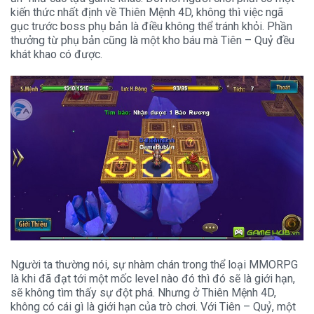
kiến thức nhất định về Thiên Mệnh 4D, không thì việc ngã
gục trước boss phụ bản là điều không thể tránh khỏi. Phần
thưởng từ phụ bản cũng là một kho báu mà Tiên – Quỷ đều
khát khao có được.
Người ta thường nói, sự nhàm chán trong thể loại MMORPG
là khi đã đạt tới một mốc level nào đó thì đó sẽ là giới hạn,
sẽ không tìm thấy sự đột phá. Nhưng ở Thiên Mệnh 4D,
không có cái gì là giới hạn của trò chơi. Với Tiên – Quỷ, một