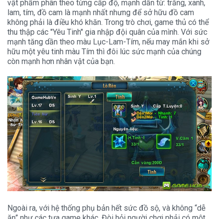
vật phẩm phân theo từng cấp độ, mạnh dần từ: trắng, xanh,
lam, tím, đồ cam là mạnh nhất nhưng để sở hữu đồ cam
không phải là điều khó khăn. Trong trò chơi, game thủ có thể
thu thập các "Yêu Tinh" gia nhập đội quân của mình. Với sức
mạnh tăng dần theo màu Lục-Lam-Tím, nếu may mắn khi sở
hữu một yêu tinh màu Tím thì đôi lúc sức mạnh của chúng
còn mạnh hơn nhân vật của bạn.
Ngoài ra, với hệ thống phụ bản hết sức đồ sộ, và không “dễ
ăn” như các tựa game khác. Đòi hỏi người chơi phải có một