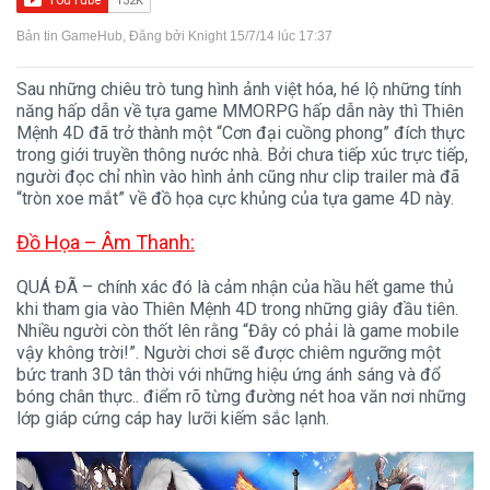
Bản tin GameHub
, Đăng bởi
Knight
15/7/14 lúc 17:37
Sau những chiêu trò tung hình ảnh việt hóa, hé lộ những tính
năng hấp dẫn về tựa game MMORPG hấp dẫn này thì Thiên
Mệnh 4D đã trở thành một “Cơn đại cuồng phong” đích thực
trong giới truyền thông nước nhà. Bởi chưa tiếp xúc trực tiếp,
người đọc chỉ nhìn vào hình ảnh cũng như clip trailer mà đã
“tròn xoe mắt” về đồ họa cực khủng của tựa game 4D này.
Đồ Họa – Âm Thanh:
QUÁ ĐÃ – chính xác đó là cảm nhận của hầu hết game thủ
khi tham gia vào Thiên Mệnh 4D trong những giây đầu tiên.
Nhiều người còn thốt lên rằng “Đây có phải là game mobile
vậy không trời!”. Người chơi sẽ được chiêm ngưỡng một
bức tranh 3D tân thời với những hiệu ứng ánh sáng và đổ
bóng chân thực.. điểm rõ từng đường nét hoa văn nơi những
lớp giáp cứng cáp hay lưỡi kiếm sắc lạnh.