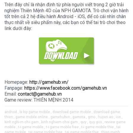
Trên đây chỉ là nhận định từ phía người viết trong 2 giờ trải
nghiệm Thiên Mệnh 4D của NPH GAMOTA. Trò chơi vận hành
tốt trên cả 2 hệ điều hành Android - iOS, để có cái nhìn chân
thực nhất về siêu phẩm này, các bạn có thể tai trò chơi theo
link dưới đây:
Homepage
:
http://gamehub.vn/
Fanpage
:
https://www.facebook.com/gamehub.vn
Email
:
contact@gamehub.vn
Game review
: THIÊN MỆNH 2014
android ,
bi kip game mobile ,
download game mobile ,
download game
thien ,
game mobile online ,
gamehubvn ,
gamota ,
gmo ,
huyen ao ,
ios ,
kinh nghi-m ch-i gam ,
kinh nghiem choi gam ,
quy ,
quy gioi ,
review game
mobile ,
t-i game mobile ,
t-i game mobile free ,
t-i game mobile thie ,
tai
game mobile ,
tai game mobile free ,
tai game mobile thie ,
thien menh ,