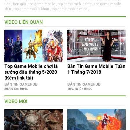
tien ,
tien gioi ,
top game mobile ,
top game mobile free ,
top game mobile
kh-n ,
top game mobile khun ,
top game mobile mien ,
VIDEO LIÊN QUAN
Top Game Mobile chơi là
Bản Tin Game Mobile Tuần
sướng đầu tháng 5/2020
1 Tháng 7/2018
(Kèm link tải)
BẢN TIN GAMEHUB
BẢN TIN GAMEHUB
8/5/20 lúc 19:45
10/7/18 lúc 09:00
VIDEO MỚI