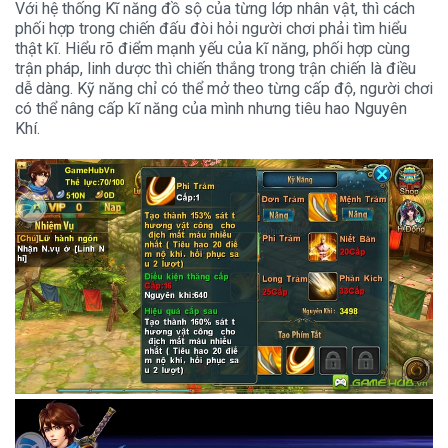
Với hệ thống Kĩ năng đồ sộ của từng lớp nhân vật, thì cách
phối hợp trong chiến đấu đòi hỏi người chơi phải tìm hiểu
thật kĩ. Hiểu rõ điểm mạnh yếu của kĩ năng, phối hợp cùng
trận pháp, linh dược thì chiến thắng trong trận chiến là điều
dễ dàng. Kỹ năng chỉ có thể mở theo từng cấp độ, người chơi
có thể nâng cấp kĩ năng của mình nhưng tiêu hao Nguyên
Khí.