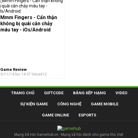
Mmm Fingers - Cẩn thận
không bị quái cắn chảy
máu tay - iOs/Android
Game Review
3/11/14 lúc 14:37
lotus612
TRANG CHỦ
GIFTCODE
BẢNG XẾP HẠNG
VIDEO
SỰ KIỆN GAME
CÔNG NGHỆ
GAME MOBILE
GAME ONLINE
ESPORTS
Mạng Xã Hội GameHub.vn - Mạng xã hội dành cho game thủ Việt.