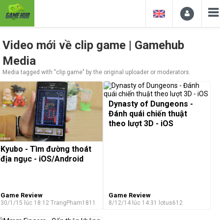
Video mới về clip game | Gamehub
Media
Media tagged with "clip game" by the original uploader or moderators.
Dynasty of Dungeons -
Đánh quái chiến thuật
theo lượt 3D - iOS
Kyubo - Tìm đường thoát
địa ngục - iOS/Android
Game Review
Game Review
30/1/15 lúc 18:12
TrangPham1811
8/12/14 lúc 14:31
lotus612