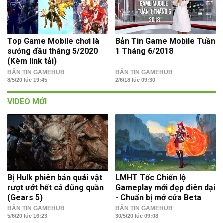
Top Game Mobile chơi là
Bản Tin Game Mobile Tuần
sướng đầu tháng 5/2020
1 Tháng 6/2018
(Kèm link tải)
BẢN TIN GAMEHUB
BẢN TIN GAMEHUB
8/5/20 lúc 19:45
2/6/18 lúc 09:30
VIDEO MỚI
Bị Hulk phiên bản quái vật
LMHT Tốc Chiến lộ
rượt ướt hết cả đũng quần
Gameplay mới đẹp điên dại
(Gears 5)
- Chuẩn bị mở cửa Beta
BẢN TIN GAMEHUB
BẢN TIN GAMEHUB
5/6/20 lúc 16:23
30/5/20 lúc 09:08