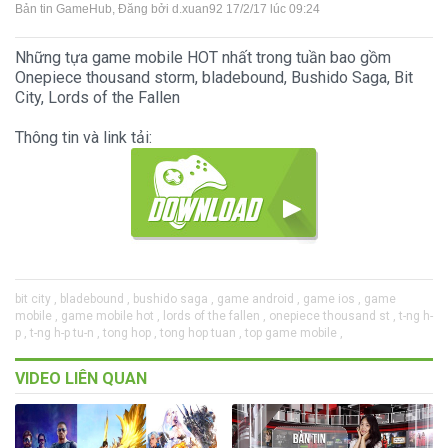
Bản tin GameHub
, Đăng bởi
d.xuan92
17/2/17 lúc 09:24
Những tựa game mobile HOT nhất trong tuần bao gồm
Onepiece thousand storm, bladebound, Bushido Saga, Bit
City, Lords of the Fallen
Thông tin và link tải:
bit city ,
bladebound ,
bushido saga ,
game android ,
game ios ,
game
mobile ,
game mobile hot ,
lords of the fallen ,
onepiece thousand st ,
t-ng h-
p ,
t-ng h-p tu-n ,
tong hop ,
tong hop tuan ,
top game mobile ,
VIDEO LIÊN QUAN