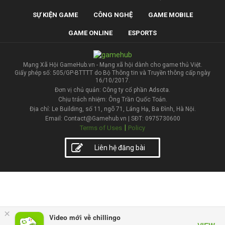
SỰ KIỆN GAME
CÔNG NGHỆ
GAME MOBILE
GAME ONLINE
ESPORTS
Mạng Xã Hội GameHub.vn - Mạng xã hội dành cho game thủ Việt.
Giấy phép số: 505/GP-BTTTT do Bộ Thông tin và Truyền thông cấp ngày
16/10/2017.
Đơn vị chủ quản: Công ty cổ phần Adsota.
Chịu trách nhiệm: Ông Trần Quốc Toản.
Địa chỉ: Le Building, số 11, ngõ 71, Láng Hạ, Ba Đình, Hà Nội.
Email: Contact@Gamehub.vn | SĐT: 0975730600
|
Terms of Uses
Policy
Liên hệ đăng bài
×
Video mới về chillingo