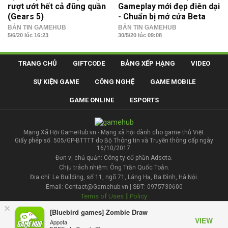
rượt ướt hết cả đũng quần
Gameplay mới đẹp điên dại
(Gears 5)
- Chuẩn bị mở cửa Beta
BẢN TIN GAMEHUB
BẢN TIN GAMEHUB
5/6/20 lúc 16:23
30/5/20 lúc 09:08
TRANG CHỦ
GIFTCODE
BẢNG XẾP HẠNG
VIDEO
SỰ KIỆN GAME
CÔNG NGHỆ
GAME MOBILE
GAME ONLINE
ESPORTS
Mạng Xã Hội GameHub.vn - Mạng xã hội dành cho game thủ Việt.
Giấy phép số: 505/GP-BTTTT do Bộ Thông tin và Truyền thông cấp ngày
16/10/2017.
Đơn vị chủ quản: Công ty cổ phần Adsota.
Chịu trách nhiệm: Ông Trần Quốc Toản.
Địa chỉ: Le Building, số 11, ngõ 71, Láng Hạ, Ba Đình, Hà Nội.
Email: Contact@Gamehub.vn | SĐT: 0975730600
|
Terms of Uses
Policy
×
[Bluebird games] Zombie Draw
Liên hệ đăng bài
VIEW
Appota