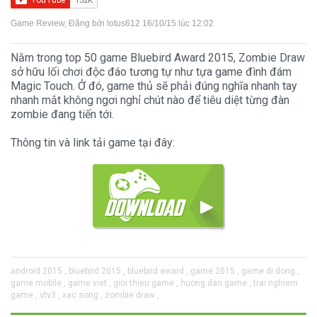
Game Review
, Đăng bởi
lotus612
16/10/15 lúc 12:02
Nằm trong top 50 game Bluebird Award 2015, Zombie Draw
sở hữu lối chơi độc đáo tương tự như tựa game đình đám
Magic Touch. Ở đó, game thủ sẽ phải đúng nghĩa nhanh tay
nhanh mắt không ngơi nghỉ chút nào để tiêu diệt từng đàn
zombie đang tiến tới.
Thông tin và link tải game tại đây:
android 2015 ,
bluebird 2015 ,
bluebird award ,
game 2015 ,
game di dong ,
game mobile ,
game viet ,
gioi thieu game ,
huong dan game ,
trai nghiem
game ,
vtv3 ,
xac song ,
zombie draw ,