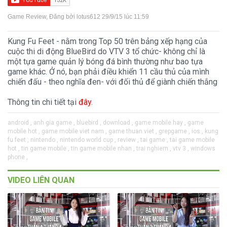
Game Review
, Đăng bởi
lotus612
29/9/15 lúc 11:59
Kung Fu Feet - nằm trong Top 50 trên bảng xếp hạng của
cuộc thi di động BlueBird do VTV 3 tổ chức- không chỉ là
một tựa game quản lý bóng đá bình thường như bao tựa
game khác. Ở nó, bạn phải điều khiển 11 cầu thủ của mình
chiến đấu - theo nghĩa đen- với đối thủ để giành chiến thắng
Thông tin chi tiết tại
đây
.
android ,
anh gia game ,
bluebird ,
download ,
game mobile hay ,
game
mobile hot ,
game mobile viet nam ,
game thuan viet ,
grepgame ,
ios ,
kung
fu feet ,
nintendo ,
nintendo world cup ,
review ,
tai game ,
tai game mobile
hot ,
tin game mobile ,
tin game mobile nhan ,
trai nghiem ,
vtv 3 ,
windows
phone ,
VIDEO LIÊN QUAN