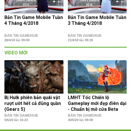
Bản Tin Game Mobile Tuần
Bản Tin Game Mobile Tuần
4 Tháng 4/2018
3 Tháng 4/2018
BẢN TIN GAMEHUB
BẢN TIN GAMEHUB
28/4/18 lúc 09:00
21/4/18 lúc 09:30
VIDEO MỚI
Bị Hulk phiên bản quái vật
LMHT Tốc Chiến lộ
rượt ướt hết cả đũng quần
Gameplay mới đẹp điên dại
(Gears 5)
- Chuẩn bị mở cửa Beta
BẢN TIN GAMEHUB
BẢN TIN GAMEHUB
5/6/20 lúc 16:23
30/5/20 lúc 09:08