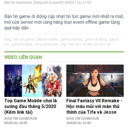
Bản tin GameHub
, Đăng bởi
d.xuan92
26/5/17 lúc 17:02
Bản tin game di động cập nhật tin tức game mới nhất ra mắt,
mở cửa server mới cùng hàng loạt event offline game tặng
quà hấp dẫn.
arpg ,
ban tin game ,
bleach online ,
game android ,
game di dong ,
game
ios ,
game mobile ,
lang game viet ,
rpg ,
tam qu-c moba ,
tru tien 3d ,
VIDEO LIÊN QUAN
Top Game Mobile chơi là
Final Fantasy VII Remake -
sướng đầu tháng 5/2020
Hộc máu mũi với màn thả
(Kèm link tải)
thính của Tifa và Jesse
BẢN TIN GAMEHUB
BẢN TIN GAMEHUB
8/5/20 lúc 19:45
16/4/20 lúc 21:00