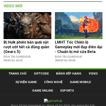
VIDEO MỚI
Bị Hulk phiên bản quái vật
LMHT Tốc Chiến lộ
rượt ướt hết cả đũng quần
Gameplay mới đẹp điên dại
(Gears 5)
- Chuẩn bị mở cửa Beta
BẢN TIN GAMEHUB
BẢN TIN GAMEHUB
5/6/20 lúc 16:23
30/5/20 lúc 09:08
TRANG CHỦ
GIFTCODE
BẢNG XẾP HẠNG
VIDEO
SỰ KIỆN GAME
CÔNG NGHỆ
GAME MOBILE
GAME ONLINE
ESPORTS
Mạng Xã Hội GameHub.vn - Mạng xã hội dành cho game thủ Việt.