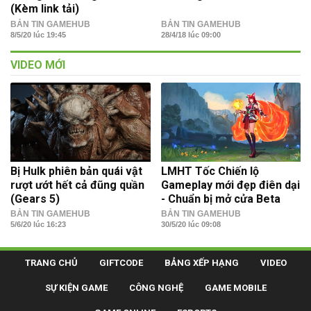
(Kèm link tải)
BẢN TIN GAMEHUB
BẢN TIN GAMEHUB
8/5/20 lúc 19:45
28/4/18 lúc 09:00
VIDEO MỚI
Bị Hulk phiên bản quái vật
LMHT Tốc Chiến lộ
rượt ướt hết cả đũng quần
Gameplay mới đẹp điên dại
(Gears 5)
- Chuẩn bị mở cửa Beta
BẢN TIN GAMEHUB
BẢN TIN GAMEHUB
5/6/20 lúc 16:23
30/5/20 lúc 09:08
TRANG CHỦ
GIFTCODE
BẢNG XẾP HẠNG
VIDEO
SỰ KIỆN GAME
CÔNG NGHỆ
GAME MOBILE