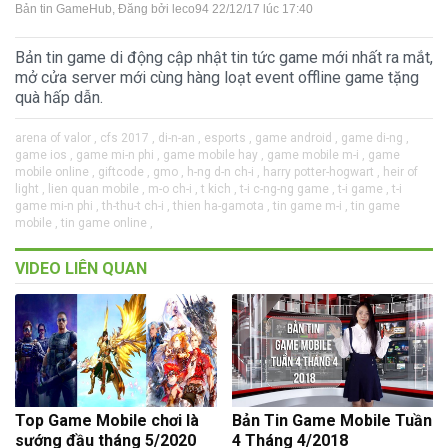
Bản tin GameHub
, Đăng bởi
leco94
22/12/17 lúc 17:40
Bản tin game di động cập nhật tin tức game mới nhất ra mắt,
mở cửa server mới cùng hàng loạt event offline game tặng
quà hấp dẫn.
arena of valor ,
cfs 2017 ,
di-n-an ,
esports ,
game android ,
game di-ng ,
game ios ,
game mi-n phi ,
game mobile hay ,
game mobile m-i ,
game
mobile online ,
giftcode ,
gmo ,
h-ng d-n ch-i ,
harry potter-hogwart ,
heir of
light ,
lien quan mobile ,
m-o ch-i ,
t kich ,
t-i c-ng-ng game ,
t-i game ,
t-i
game mi-n phi ,
th-thu-t ch-i ,
thien ha-gamota ,
tin game m-i ,
tin game
mobile ,
tin game online ,
VIDEO LIÊN QUAN
Top Game Mobile chơi là
Bản Tin Game Mobile Tuần
sướng đầu tháng 5/2020
4 Tháng 4/2018