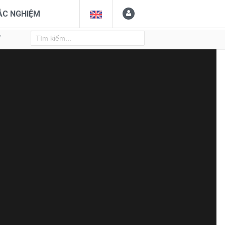
ẮC NGHIỆM
Y