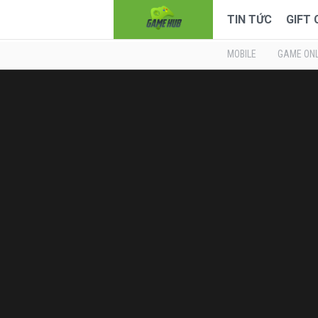
TIN TỨC
GIFT
MOBILE
GAME ONL