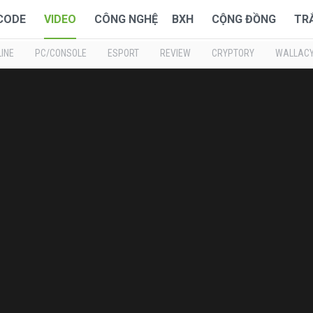
 CODE
VIDEO
CÔNG NGHỆ
BXH
CỘNG ĐỒNG
TR
INE
PC/CONSOLE
ESPORT
REVIEW
CRYPTORY
WALLAC