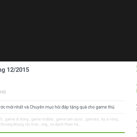
ng 12/2015
8:01
ước mới nhất và Chuyên mục hỏi đáp tặng quà cho game thủ.
5 ,
game di dong ,
game mobile ,
game tam quoc ,
gamota ,
ky si rong ,
thuong khung chi mon ,
vng ,
vo danh thien ha ,