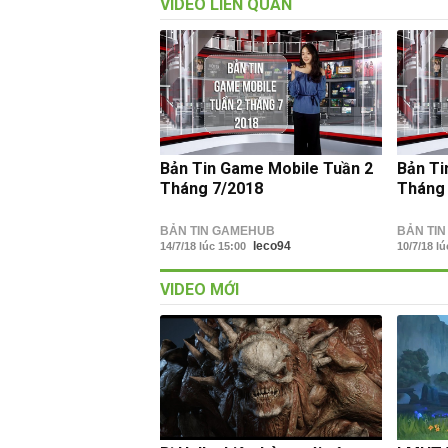
VIDEO LIÊN QUAN
Bản Tin Game Mobile Tuần 2
Bản Ti
Tháng 7/2018
Tháng
BẢN TIN GAMEHUB
BẢN TI
leco94
14/7/18 lúc 15:00
10/7/18 l
VIDEO MỚI