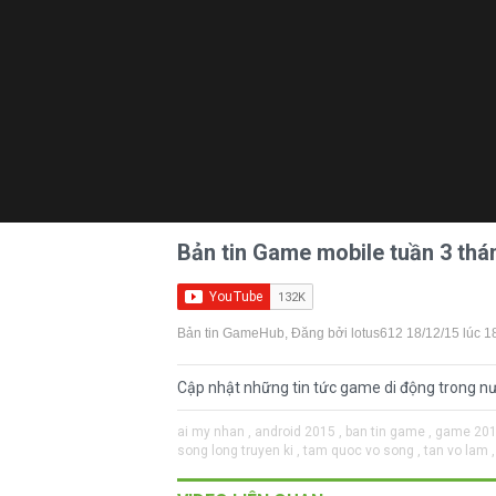
Bản tin Game mobile tuần 3 thá
Bản tin GameHub
, Đăng bởi
lotus612
18/12/15 lúc 1
Cập nhật những tin tức game di động trong n
ai my nhan ,
android 2015 ,
ban tin game ,
game 201
song long truyen ki ,
tam quoc vo song ,
tan vo lam ,