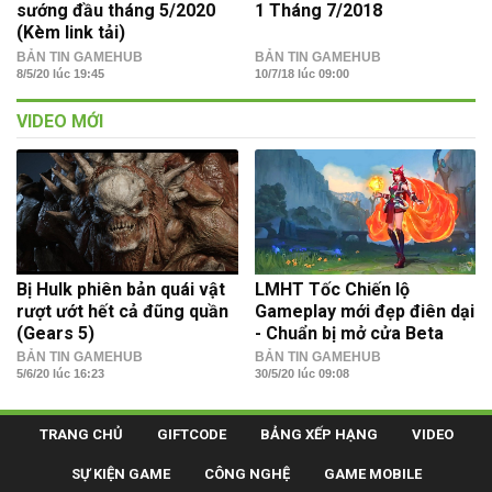
sướng đầu tháng 5/2020
1 Tháng 7/2018
(Kèm link tải)
BẢN TIN GAMEHUB
BẢN TIN GAMEHUB
8/5/20 lúc 19:45
10/7/18 lúc 09:00
VIDEO MỚI
Bị Hulk phiên bản quái vật
LMHT Tốc Chiến lộ
rượt ướt hết cả đũng quần
Gameplay mới đẹp điên dại
(Gears 5)
- Chuẩn bị mở cửa Beta
BẢN TIN GAMEHUB
BẢN TIN GAMEHUB
5/6/20 lúc 16:23
30/5/20 lúc 09:08
TRANG CHỦ
GIFTCODE
BẢNG XẾP HẠNG
VIDEO
SỰ KIỆN GAME
CÔNG NGHỆ
GAME MOBILE