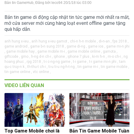
Bản tin GameHub
, Đăng bởi
leco94
20/1/18 lúc 03:00
Bản tin game di động cập nhật tin tức game mới nhất ra mắt,
mở cửa server mới cùng hàng loạt event offline game tặng
quà hấp dẫn.
anh hung x-ieu ,
anh hung x-ieu gamot ,
chi-n h-n mobile ,
di-n-an ,
fps 2018 ,
game android ,
game b-n sung 2018 ,
game di-ng ,
game ios ,
game mi-n phi
,
game mobile hay ,
game mobile m-i ,
game mobile online ,
gamota ,
giftcode ,
gmo ,
h-ng d-n ch-i ,
iphone ,
iphone 7 plus ,
ki-m h-n ,
m-o ch-i ,
ng
hoang phuc ,
rpg 2018 ,
t-i c-ng-ng game ,
t-i game ,
t-i game mi-n phi ,
tam
qu-c truy-n k ,
th-thu-t ch-i ,
ti-u ti-u ng-h-t-ng ,
tin game m-i ,
tin game mobile ,
tin game online ,
vtc online ,
VIDEO LIÊN QUAN
Top Game Mobile chơi là
Bản Tin Game Mobile Tuần