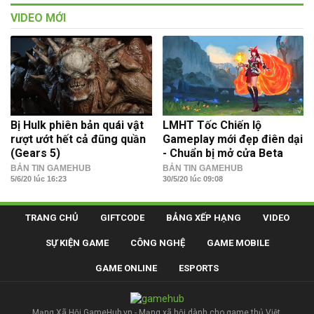
VIDEO MỚI
Bị Hulk phiên bản quái vật
LMHT Tốc Chiến lộ
rượt ướt hết cả đũng quần
Gameplay mới đẹp điên dại
(Gears 5)
- Chuẩn bị mở cửa Beta
BẢN TIN GAMEHUB
BẢN TIN GAMEHUB
5/6/20 lúc 16:23
30/5/20 lúc 09:08
TRANG CHỦ
GIFTCODE
BẢNG XẾP HẠNG
VIDEO
SỰ KIỆN GAME
CÔNG NGHỆ
GAME MOBILE
GAME ONLINE
ESPORTS
Mạng Xã Hội GameHub.vn - Mạng xã hội dành cho game thủ Việt.