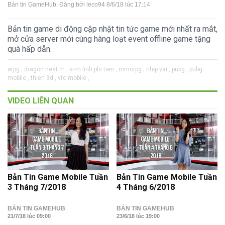
Bản tin GameHub
, Đăng bởi
leco94
8/6/18 lúc 17:14
Bản tin game di động cập nhật tin tức game mới nhất ra mắt,
mở cửa server mới cùng hàng loạt event offline game tặng
quà hấp dẫn.
arpg ,
dragon nest m ,
ki-m linh phi tien ,
mmorpg ,
nh-p vai ,
pubg ,
pubg
mobile ,
thien 3d ,
vtc mobile ,
VIDEO LIÊN QUAN
Bản Tin Game Mobile Tuần
Bản Tin Game Mobile Tuần
3 Tháng 7/2018
4 Tháng 6/2018
BẢN TIN GAMEHUB
BẢN TIN GAMEHUB
21/7/18 lúc 09:00
23/6/18 lúc 19:00