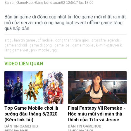
Bản tin GameHub
, Đăng bởi
d.xuan92
12/5/17 lúc 18:06
Bản tin game di động cập nhật tin tức game mới nhất ra mắt,
mở cửa server mới cùng hàng loạt event offline game tặng
quà hấp dẫn.
arpg ,
ban tin game ,
cf mobile ,
cong thanh tam qu-c ,
crossfire legends ,
game android ,
game di dong ,
game ios ,
game mobile ,
ki-m hi-p truy-n k ,
lang game viet ,
phi-i mobile ,
rpg ,
VIDEO LIÊN QUAN
Top Game Mobile chơi là
Final Fantasy VII Remake -
sướng đầu tháng 5/2020
Hộc máu mũi với màn thả
(Kèm link tải)
thính của Tifa và Jesse
BẢN TIN GAMEHUB
BẢN TIN GAMEHUB
8/5/20 lúc 19:45
16/4/20 lúc 21:00