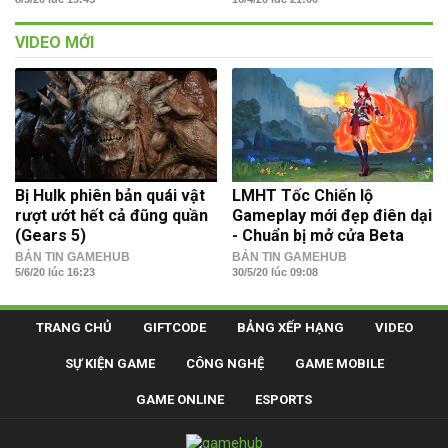
VIDEO MỚI
Bị Hulk phiên bản quái vật
LMHT Tốc Chiến lộ
rượt ướt hết cả đũng quần
Gameplay mới đẹp điên dại
(Gears 5)
- Chuẩn bị mở cửa Beta
BẢN TIN GAMEHUB
BẢN TIN GAMEHUB
5/6/20 lúc 16:23
30/5/20 lúc 09:08
TRANG CHỦ
GIFTCODE
BẢNG XẾP HẠNG
VIDEO
SỰ KIỆN GAME
CÔNG NGHỆ
GAME MOBILE
GAME ONLINE
ESPORTS