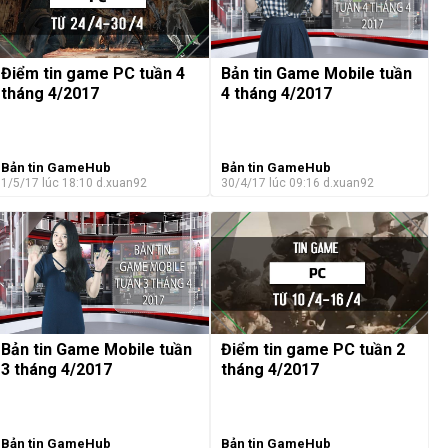
Điểm tin game PC tuần 4
Bản tin Game Mobile tuần
tháng 4/2017
4 tháng 4/2017
Bản tin GameHub
Bản tin GameHub
1/5/17 lúc 18:10
d.xuan92
30/4/17 lúc 09:16
d.xuan92
Bản tin Game Mobile tuần
Điểm tin game PC tuần 2
3 tháng 4/2017
tháng 4/2017
Bản tin GameHub
Bản tin GameHub