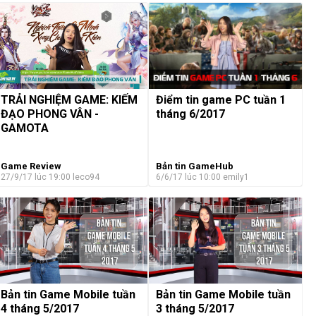
TRẢI NGHIỆM GAME: KIẾM
Điểm tin game PC tuần 1
ĐẠO PHONG VÂN -
tháng 6/2017
GAMOTA
Game Review
Bản tin GameHub
27/9/17 lúc 19:00
leco94
6/6/17 lúc 10:00
emily1
Bản tin Game Mobile tuần
Bản tin Game Mobile tuần
4 tháng 5/2017
3 tháng 5/2017