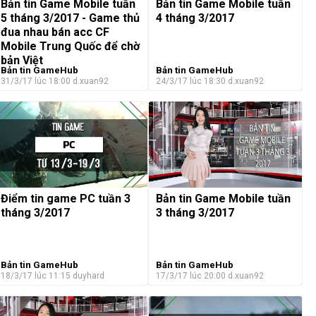
Bản tin Game Mobile tuần
Bản tin Game Mobile tuần
5 tháng 3/2017 - Game thủ
4 tháng 3/2017
đua nhau bán acc CF
Mobile Trung Quốc để chờ
bản Việt
Bản tin GameHub
Bản tin GameHub
31/3/17 lúc 18:00
d.xuan92
24/3/17 lúc 18:30
d.xuan92
Điểm tin game PC tuần 3
Bản tin Game Mobile tuần
tháng 3/2017
3 tháng 3/2017
Bản tin GameHub
Bản tin GameHub
18/3/17 lúc 11:15
duyhard
17/3/17 lúc 20:00
d.xuan92