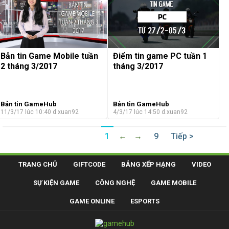
Bản tin Game Mobile tuần
Điểm tin game PC tuần 1
2 tháng 3/2017
tháng 3/2017
Bản tin GameHub
Bản tin GameHub
11/3/17 lúc 10:40
d.xuan92
4/3/17 lúc 14:50
d.xuan92
1
←
→
9
Tiếp >
TRANG CHỦ
GIFTCODE
BẢNG XẾP HẠNG
VIDEO
SỰ KIỆN GAME
CÔNG NGHỆ
GAME MOBILE
GAME ONLINE
ESPORTS