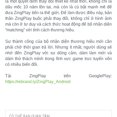
là một quyết định thay đổi thiết kế nhất thời, không chỉ là
dấu mốc 10 năm tồn tại, mà còn là cú bật mạnh mẽ để
đưa ZingPlay tiến ra thế giới. Để làm được điều này, bản
thân ZingPlay buộc phải thay đổi, không chỉ ở hình ảnh
mà còn ở tư duy và cách thức hoạt động để bộ nhận diện
“matching” với tính cách thương hiệu.
Sự thành công của bộ nhận diện thương hiệu mới cần
phải chờ thời gian trả lời. Nhưng ít nhất, người dùng sẽ
nhớ đến ZingPlay với sự dũng cảm, dám làm mới và
dám thử thách mình trong lĩnh vực game trực tuyến vốn
có nhiều biến đổi.
Tải ZingPlay trên GooglePlay:
https://rebrand.ly/ZingPlay_Android
CÓ THỂ BẠN QUAN TÂM