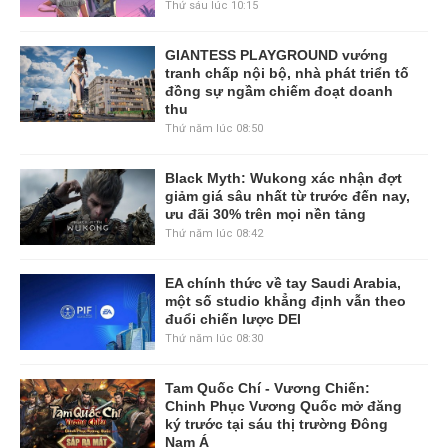
Thứ sáu lúc 10:15
GIANTESS PLAYGROUND vướng
tranh chấp nội bộ, nhà phát triển tố
đồng sự ngầm chiếm đoạt doanh
thu
Thứ năm lúc 08:50
Black Myth: Wukong xác nhận đợt
giảm giá sâu nhất từ trước đến nay,
ưu đãi 30% trên mọi nền tảng
Thứ năm lúc 08:42
EA chính thức về tay Saudi Arabia,
một số studio khẳng định vẫn theo
đuổi chiến lược DEI
Thứ năm lúc 08:30
Tam Quốc Chí - Vương Chiến:
Chinh Phục Vương Quốc mở đăng
ký trước tại sáu thị trường Đông
Nam Á