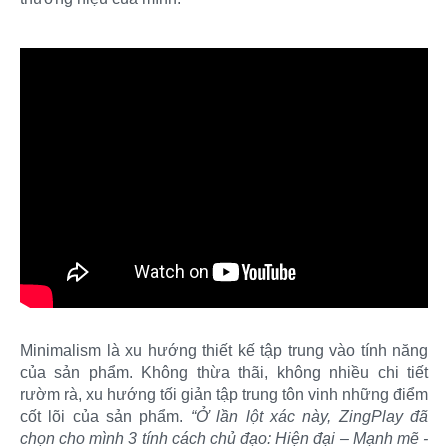
Minimalism là xu hướng thiết kế tập trung vào tính năng
của sản phẩm. Không thừa thãi, không nhiều chi tiết
rườm rà, xu hướng tối giản tập trung tôn vinh những điểm
cốt lõi của sản phẩm.
“Ở lần lột xác này, ZingPlay đã
chọn cho mình 3 tính cách chủ đạo: Hiện đại – Mạnh mẽ -