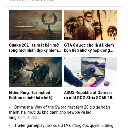
Quake 2021 ra mắt bản mở
GTA 6 được cho là đã kiếm
rộng mới nhân dịp kỷ niệm
bộn tiền nhờ ký hợp đồng
30 năm, mang tên Dawn of
độc quyền với Netflix
the Machine
Elden Ring: Tarnished
ASUS Republic of Gamers
Edition chính thức hé lộ
ra mắt ROG Strix SCAR 18
nghề nghiệp mới siêu "ngầu"
2026 tại Việt Nam
Onimusha: Way of the Sword mất tầm 20 giờ để hoàn
thành, hai mức độ khó dành cho newbie và lão
làng
07/08/2026
Trailer gameplay mới của GTA 6 đăng độc quyền 6 tiếng