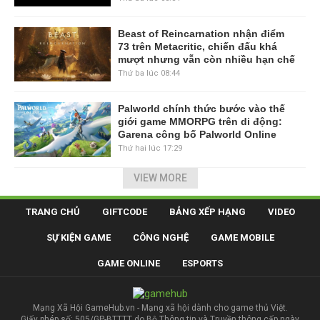
Beast of Reincarnation nhận điểm
73 trên Metacritic, chiến đấu khá
mượt nhưng vẫn còn nhiều hạn chế
Thứ ba lúc 08:44
Palworld chính thức bước vào thế
giới game MMORPG trên di động:
Garena công bố Palworld Online
Thứ hai lúc 17:29
VIEW MORE
TRANG CHỦ
GIFTCODE
BẢNG XẾP HẠNG
VIDEO
SỰ KIỆN GAME
CÔNG NGHỆ
GAME MOBILE
GAME ONLINE
ESPORTS
Mạng Xã Hội GameHub.vn - Mạng xã hội dành cho game thủ Việt.
Giấy phép số: 505/GP-BTTTT do Bộ Thông tin và Truyền thông cấp ngày