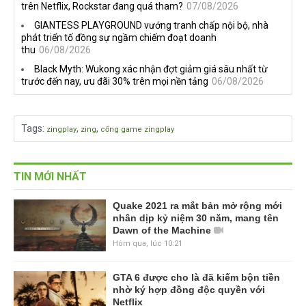
trên Netflix, Rockstar đang quá tham?
07/08/2026
GIANTESS PLAYGROUND vướng tranh chấp nội bộ, nhà
phát triển tố đồng sự ngầm chiếm đoạt doanh
thu
06/08/2026
Black Myth: Wukong xác nhận đợt giảm giá sâu nhất từ
trước đến nay, ưu đãi 30% trên mọi nền tảng
06/08/2026
Tags
:
,
,
zingplay
zing
cổng game zingplay
TIN MỚI NHẤT
Quake 2021 ra mắt bản mở rộng mới
nhân dịp kỷ niệm 30 năm, mang tên
Dawn of the Machine
Hôm qua, lúc 10:21
GTA 6 được cho là đã kiếm bộn tiền
nhờ ký hợp đồng độc quyền với
Netflix