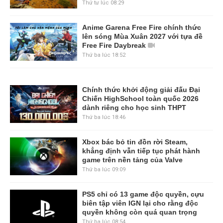
Thứ tư lúc 08:29
Anime Garena Free Fire chính thức
lên sóng Mùa Xuân 2027 với tựa đề
Free Fire Daybreak
Thứ ba lúc 18:52
Chính thức khởi động giải đấu Đại
Chiến HighSchool toàn quốc 2026
dành riêng cho học sinh THPT
Thứ ba lúc 18:46
Xbox bác bỏ tin đồn rời Steam,
khẳng định vẫn tiếp tục phát hành
game trên nền tảng của Valve
Thứ ba lúc 09:09
PS5 chỉ có 13 game độc quyền, cựu
biên tập viên IGN lại cho rằng độc
quyền không còn quá quan trọng
Thứ ba lúc 08:54