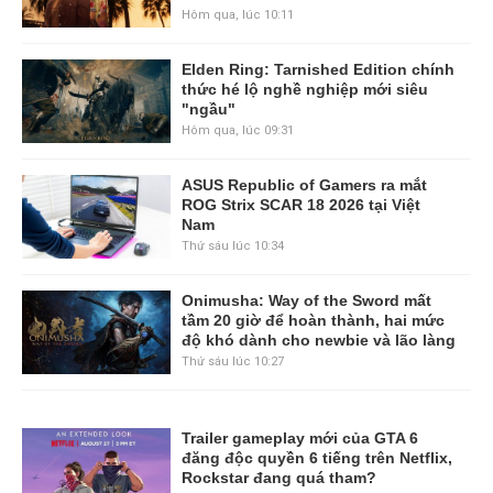
Hôm qua, lúc 10:11
Elden Ring: Tarnished Edition chính
thức hé lộ nghề nghiệp mới siêu
"ngầu"
Hôm qua, lúc 09:31
ASUS Republic of Gamers ra mắt
ROG Strix SCAR 18 2026 tại Việt
Nam
Thứ sáu lúc 10:34
Onimusha: Way of the Sword mất
tầm 20 giờ để hoàn thành, hai mức
độ khó dành cho newbie và lão làng
Thứ sáu lúc 10:27
Trailer gameplay mới của GTA 6
đăng độc quyền 6 tiếng trên Netflix,
Rockstar đang quá tham?