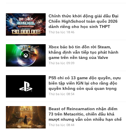
Chính thức khởi động giải đấu Đại
Chiến HighSchool toàn quốc 2026
dành riêng cho học sinh THPT
Thứ ba lúc 18:46
Xbox bác bỏ tin đồn rời Steam,
khẳng định vẫn tiếp tục phát hành
game trên nền tảng của Valve
Thứ ba lúc 09:09
PS5 chỉ có 13 game độc quyền, cựu
biên tập viên IGN lại cho rằng độc
quyền không còn quá quan trọng
Thứ ba lúc 08:54
Beast of Reincarnation nhận điểm
73 trên Metacritic, chiến đấu khá
mượt nhưng vẫn còn nhiều hạn chế
Thứ ba lúc 08:44