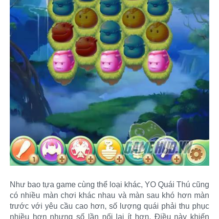
Như bao tựa game cùng thể loại khác, YO Quái Thú cũng
có nhiều màn chơi khác nhau và màn sau khó hơn màn
trước với yêu cầu cao hơn, số lượng quái phải thu phục
nhiều hơn nhưng số lần nối lại ít hơn. Điều này khiến