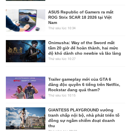
ASUS Republic of Gamers ra mắt
ROG Strix SCAR 18 2026 tại Việt
Nam
Thứ sáu lúc 10:34
Onimusha: Way of the Sword mất
tầm 20 giờ để hoàn thành, hai mức
độ khó dành cho newbie và lão làng
Thứ sáu lúc 10:27
Trailer gameplay mới của GTA 6
đăng độc quyền 6 tiếng trên Netflix,
Rockstar đang quá tham?
Thứ sáu lúc 10:15
GIANTESS PLAYGROUND vướng
tranh chấp nội bộ, nhà phát triển tố
đồng sự ngầm chiếm đoạt doanh
thu