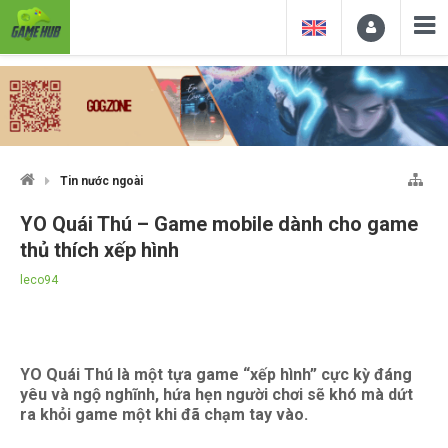
Tin nước ngoài
YO Quái Thú – Game mobile dành cho game
thủ thích xếp hình
leco94
YO Quái Thú là một tựa game “xếp hình” cực kỳ đáng
yêu và ngộ nghĩnh, hứa hẹn người chơi sẽ khó mà dứt
ra khỏi game một khi đã chạm tay vào.