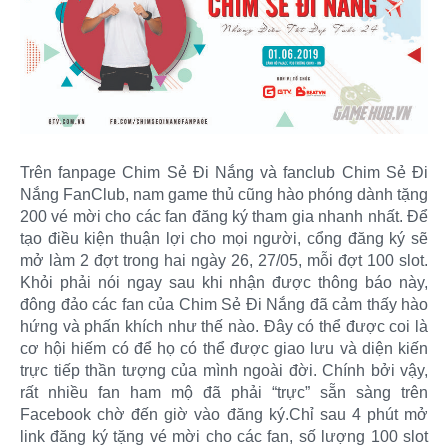
Trên fanpage Chim Sẻ Đi Nắng và fanclub Chim Sẻ Đi
Nắng FanClub, nam game thủ cũng hào phóng dành tặng
200 vé mời cho các fan đăng ký tham gia nhanh nhất. Để
tạo điều kiện thuận lợi cho mọi người, cổng đăng ký sẽ
mở làm 2 đợt trong hai ngày 26, 27/05, mỗi đợt 100 slot.
Khỏi phải nói ngay sau khi nhận được thông báo này,
đông đảo các fan của Chim Sẻ Đi Nắng đã cảm thấy hào
hứng và phấn khích như thế nào. Đây có thể được coi là
cơ hội hiếm có để họ có thể được giao lưu và diện kiến
trực tiếp thần tượng của mình ngoài đời. Chính bởi vậy,
rất nhiều fan ham mộ đã phải “trực” sẵn sàng trên
Facebook chờ đến giờ vào đăng ký.Chỉ sau 4 phút mở
link đăng ký tặng vé mời cho các fan, số lượng 100 slot