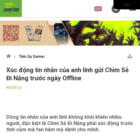
Tâm Sự Gamer
Xúc động tin nhắn của anh lính gửi Chim Sẻ
Đi Nắng trước ngày Offline
Khánh Ly
Dòng tin nhắn của anh lính không khỏi khiến nhiều
người, đặc biệt là Chim Sẻ Đi Nắng phải xúc động trước
tình cảm mà fan hâm mộ dành cho mình.