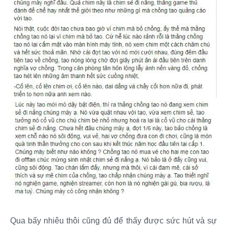
Qua bấy nhiêu thôi cũng đủ để thấy được sức hút và sự