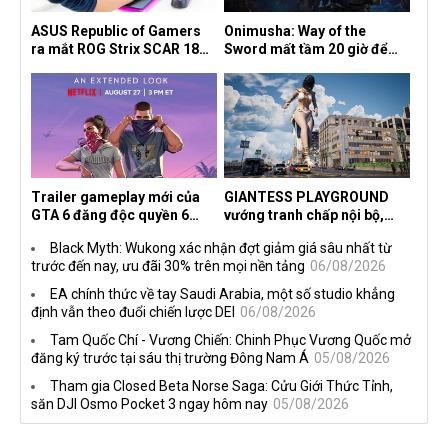
ASUS Republic of Gamers
Onimusha: Way of the
ra mắt ROG Strix SCAR 18
Sword mất tầm 20 giờ để
2026 tại Việt Nam
hoàn thành, hai mức độ khó
dành cho newbie và lão làng
Trailer gameplay mới của
GIANTESS PLAYGROUND
GTA 6 đăng độc quyền 6
vướng tranh chấp nội bộ,
tiếng trên Netflix, Rockstar
nhà phát triển tố đồng sự
Black Myth: Wukong xác nhận đợt giảm giá sâu nhất từ
đang quá tham?
ngầm chiếm đoạt doanh thu
trước đến nay, ưu đãi 30% trên mọi nền tảng
06/08/2026
EA chính thức về tay Saudi Arabia, một số studio khẳng
định vẫn theo đuổi chiến lược DEI
06/08/2026
Tam Quốc Chí - Vương Chiến: Chinh Phục Vương Quốc mở
đăng ký trước tại sáu thị trường Đông Nam Á
05/08/2026
Tham gia Closed Beta Norse Saga: Cửu Giới Thức Tỉnh,
săn DJI Osmo Pocket 3 ngay hôm nay
05/08/2026