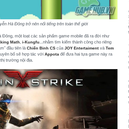
ễn Hà Đông trở nên nổi tiếng trên toàn thế giới
à Đông, một loạt các sản phẩm game mobile đã ra đời như
,
...nhằm tìm kiếm thành công cho riêng
aking Math
i-Kungfu
m" đầu tiên là
của
và
Chiến Binh CS
JOY Entertaiment
Tem
uyên bố sẽ hợp tác với
để đưa hai tựa game này ra
Appota
hị trường nội địa.