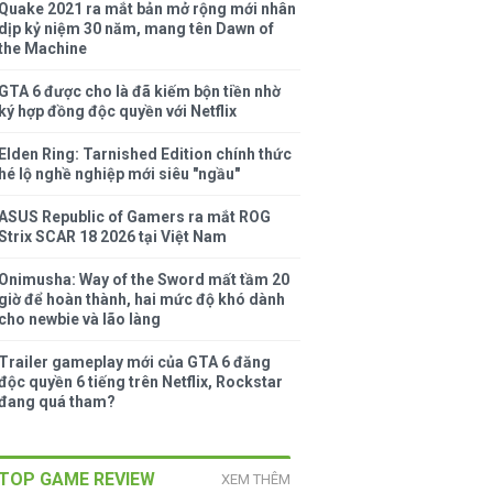
Quake 2021 ra mắt bản mở rộng mới nhân
dịp kỷ niệm 30 năm, mang tên Dawn of
the Machine
GTA 6 được cho là đã kiếm bộn tiền nhờ
ký hợp đồng độc quyền với Netflix
Elden Ring: Tarnished Edition chính thức
hé lộ nghề nghiệp mới siêu "ngầu"
ASUS Republic of Gamers ra mắt ROG
Strix SCAR 18 2026 tại Việt Nam
Onimusha: Way of the Sword mất tầm 20
giờ để hoàn thành, hai mức độ khó dành
cho newbie và lão làng
Trailer gameplay mới của GTA 6 đăng
độc quyền 6 tiếng trên Netflix, Rockstar
đang quá tham?
TOP GAME REVIEW
XEM THÊM