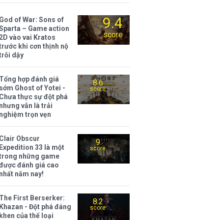
9.4
God of War: Sons of
Sparta – Game action
score
2D vào vai Kratos
trước khi cơn thịnh nộ
trỗi dậy
Tổng hợp đánh giá
8.6
sớm Ghost of Yotei -
score
Chưa thực sự đột phá
nhưng vẫn là trải
nghiệm trọn vẹn
Clair Obscur
9
Expedition 33 là một
score
trong những game
được đánh giá cao
nhất năm nay!
The First Berserker:
8.2
Khazan - Đột phá đáng
score
khen của thể loại