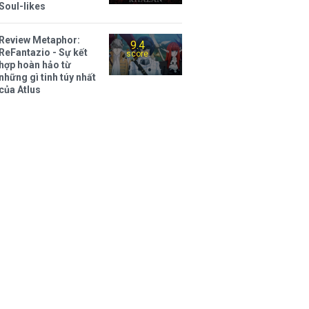
Soul-likes
Review Metaphor:
9.4
ReFantazio - Sự kết
score
hợp hoàn hảo từ
những gì tinh túy nhất
của Atlus