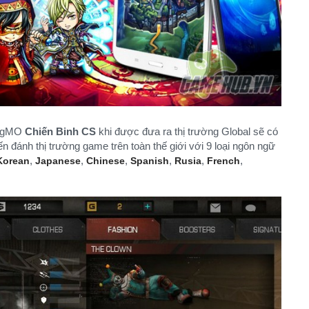
, gMO
Chiến Binh CS
khi được đưa ra thị trường Global sẽ có
ến đánh thị trường game trên toàn thế giới với 9 loại ngôn ngữ
,
,
,
,
,
,
Korean
Japanese
Chinese
Spanish
Rusia
French