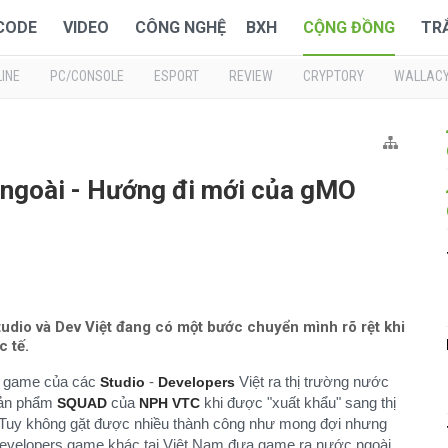
 CODE
VIDEO
CÔNG NGHỆ
BXH
CỘNG ĐỒNG
TR
INE
PC/CONSOLE
ESPORT
REVIEW
CRYPTORY
WALLAC
 ngoài - Hướng đi mới của gMO
io và Dev Việt đang có một bước chuyển mình rõ rệt khi
c tế.
m game của các
-
Việt ra thị trường nước
Studio
Developers
 sản phẩm
của
khi được "xuất khẩu" sang thị
SQUAD
NPH
VTC
a. Tuy không gặt được nhiều thành công như mong đợi nhưng
evelopers game khác tại Việt Nam đưa game ra nước ngoài