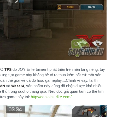
gMO
do JOY Entertaiment phát triển trên nền tảng riêng, tuy
TPS
ưng tựa game này không hề tỏ ra thua kém bất cứ một sản
n thế giới về cả đồ họa, gameplay,...Chính vì vậy, tại thị
và
, sản phẩm này cũng đã nhận được khá nhiều
MN
Wasabi
hủ trong suốt 6 tháng qua. Nếu độc giả quan tâm có thể tìm
 tựa game này tại:
http://captainstrike.com/