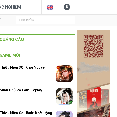
ẮC NGHIỆM
Y
QUẢNG CÁO
GAME MỚI
Thiếu Niên 3Q: Khởi Nguyên
Minh Chủ Võ Lâm - Vplay
Thiếu Niên Ca Hành: Khởi Động