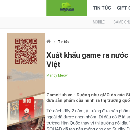
TIN TỨC
GIFT
MOBILE
GAME ONL
Tin tức
Xuất khẩu game ra nước
Việt
Mandy Meow
GameHub.vn - Dường như gMO do các Stud
đưa sản phẩm của mình ra thị trường quố
Từ cách đây 2 năm, ý tưởng đưa sản phẩ
ngoài đã được nhen nhóm. Đi đầu có lẽ là
trường Hàn Quốc thay vì thị trường nội đị
SQUAD đã tạo nền móng cho các Studio/ D