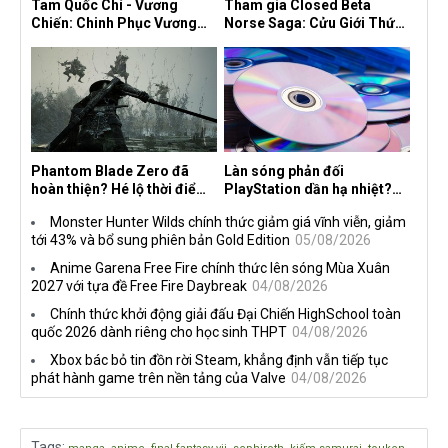
Tam Quốc Chí - Vương
Tham gia Closed Beta
Chiến: Chinh Phục Vương
Norse Saga: Cửu Giới Thức
Quốc mở đăng ký trước tại
Tỉnh, săn DJI Osmo Pocket
sáu thị trường Đông Nam Á
3 ngay hôm nay
Phantom Blade Zero đã
Làn sóng phản đối
hoàn thiện? Hé lộ thời điểm
PlayStation dần hạ nhiệt?
công bố gameplay mới và
Game thủ chỉ nói không
Monster Hunter Wilds chính thức giảm giá vĩnh viễn, giảm
mở đặt trước đang đến gần
làm, Sony vẫn giữ vững lập
tới 43% và bổ sung phiên bản Gold Edition
05/08/2026
trường
Anime Garena Free Fire chính thức lên sóng Mùa Xuân
2027 với tựa đề Free Fire Daybreak
04/08/2026
Chính thức khởi động giải đấu Đại Chiến HighSchool toàn
quốc 2026 dành riêng cho học sinh THPT
04/08/2026
Xbox bác bỏ tin đồn rời Steam, khẳng định vẫn tiếp tục
phát hành game trên nền tảng của Valve
04/08/2026
Tags
:
,
,
,
,
,