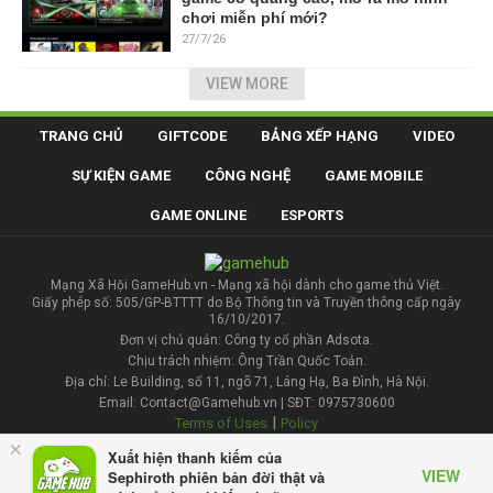
chơi miễn phí mới?
27/7/26
VIEW MORE
TRANG CHỦ
GIFTCODE
BẢNG XẾP HẠNG
VIDEO
SỰ KIỆN GAME
CÔNG NGHỆ
GAME MOBILE
GAME ONLINE
ESPORTS
Mạng Xã Hội GameHub.vn - Mạng xã hội dành cho game thủ Việt.
Giấy phép số: 505/GP-BTTTT do Bộ Thông tin và Truyền thông cấp ngày
16/10/2017.
Đơn vị chủ quản: Công ty cổ phần Adsota.
Chịu trách nhiệm: Ông Trần Quốc Toản.
Địa chỉ: Le Building, số 11, ngõ 71, Láng Hạ, Ba Đình, Hà Nội.
Email: Contact@Gamehub.vn | SĐT: 0975730600
|
Terms of Uses
Policy
×
Xuất hiện thanh kiếm của
Liên hệ đăng bài
VIEW
Sephiroth phiên bản đời thật và