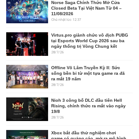
Norse Saga Chính Thức Mở Cửa
Closed Beta Tại Việt Nam Từ 04 –
11/08/2026
Chủ nhật lúc 12:37
Virtus.pro giành chức vô địch PUBG
tại Esports World Cup 2026 sau ba
ngày thống trị Vòng Chung kết
28/7/26
Offline Võ Lâm Truyền Kỳ II: Sức
sống bền bỉ từ một tựa game ra đã
ra mắt 19 năm
28/7/26
Nioh 3 công bố DLC đầu tiên Hell
Rising, chính thức ra mắt vào ngày
19/8
28/7/26
Xbox bắt đầu thử nghiệm chơi
game có quảng cáo, mở ra mô hình