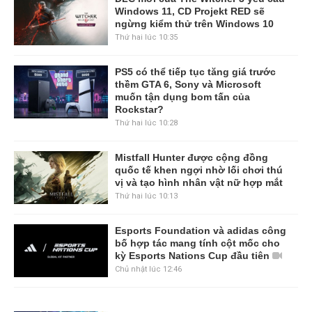
Windows 11, CD Projekt RED sẽ
ngừng kiểm thử trên Windows 10
Thứ hai lúc 10:35
PS5 có thể tiếp tục tăng giá trước
thềm GTA 6, Sony và Microsoft
muốn tận dụng bom tấn của
Rockstar?
Thứ hai lúc 10:28
Mistfall Hunter được cộng đồng
quốc tế khen ngợi nhờ lối chơi thú
vị và tạo hình nhân vật nữ hợp mắt
Thứ hai lúc 10:13
Esports Foundation và adidas công
bố hợp tác mang tính cột mốc cho
kỳ Esports Nations Cup đầu tiên
Chủ nhật lúc 12:46