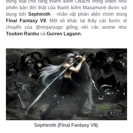
đồng loạt cho rằng thanh kiếm Odachi trong video như
phiên bản đời thật của thanh kiếm Masamune được sử
dụng bởi
Sephiroth
- nhân vật phản diện chính trong
Final Fantasy VII
. Một số khác lại thấy các bước di
chuyển của @ninjaryugo giống với các anime như
Touken Ranbu
và
Gurren Lagann
.
Sephiroth (Final Fantasy VII).