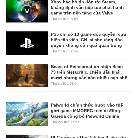
Xbox bác bỏ tin đồn rời Steam,
khẳng định vẫn tiếp tục phát hành
game trên nền tảng của Valve
Thứ ba lúc 09:09
PS5 chỉ có 13 game độc quyền, cựu
biên tập viên IGN lại cho rằng độc
quyền không còn quá quan trọng
Thứ ba lúc 08:54
Beast of Reincarnation nhận điểm
73 trên Metacritic, chiến đấu khá
mượt nhưng vẫn còn nhiều hạn chế
Thứ ba lúc 08:44
Palworld chính thức bước vào thế
giới game MMORPG trên di động:
Garena công bố Palworld Online
Thứ hai lúc 17:29
DLC mới của The Witcher 3 yêu cầu