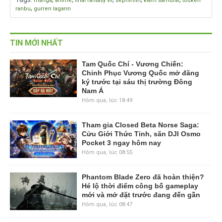
manga
anime
final fantasy vii
sephiroth
kiếm samurai
touken
,
ranbu
gurren lagann
TIN MỚI NHẤT
Tam Quốc Chí - Vương Chiến:
Chinh Phục Vương Quốc mở đăng
ký trước tại sáu thị trường Đông
Nam Á
Hôm qua, lúc 18:49
Tham gia Closed Beta Norse Saga:
Cửu Giới Thức Tỉnh, săn DJI Osmo
Pocket 3 ngay hôm nay
Hôm qua, lúc 08:55
Phantom Blade Zero đã hoàn thiện?
Hé lộ thời điểm công bố gameplay
mới và mở đặt trước đang đến gần
Hôm qua, lúc 08:47