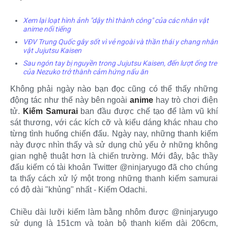
Xem lại loạt hình ảnh "dậy thì thành công" của các nhân vật
anime nổi tiếng
VĐV Trung Quốc gây sốt vì vẻ ngoài và thần thái y chang nhân
vật Jujutsu Kaisen
Sau ngón tay bị nguyền trong Jujutsu Kaisen, đến lượt ống tre
của Nezuko trở thành cảm hứng nấu ăn
Không phải ngày nào bạn đọc cũng có thể thấy những
động tác như thế này bên ngoài
anime
hay trò chơi điện
tử.
Kiếm Samurai
ban đầu được chế tạo để làm vũ khí
sát thương, với các kích cỡ và kiểu dáng khác nhau cho
từng tình huống chiến đấu. Ngày nay, những thanh kiếm
này được nhìn thấy và sử dụng chủ yếu ở những không
gian nghệ thuật hơn là chiến trường. Mới đây, bậc thầy
đấu kiếm có tài khoản Twitter @ninjaryugo đã cho chúng
ta thấy cách xử lý một trong những thanh kiếm samurai
có độ dài "khủng" nhất - Kiếm Odachi.
Chiều dài lưỡi kiếm làm bằng nhôm được @ninjaryugo
sử dụng là 151cm và toàn bộ thanh kiếm dài 206cm,