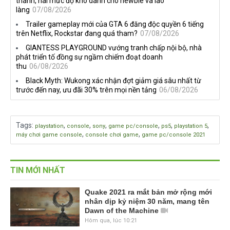
thành, hai mức độ khó dành cho newbie và lão
làng
07/08/2026
Trailer gameplay mới của GTA 6 đăng độc quyền 6 tiếng
trên Netflix, Rockstar đang quá tham?
07/08/2026
GIANTESS PLAYGROUND vướng tranh chấp nội bộ, nhà
phát triển tố đồng sự ngầm chiếm đoạt doanh
thu
06/08/2026
Black Myth: Wukong xác nhận đợt giảm giá sâu nhất từ
trước đến nay, ưu đãi 30% trên mọi nền tảng
06/08/2026
Tags
:
,
,
,
,
,
,
playstation
console
sony
game pc/console
ps5
playstation 5
,
,
máy chơi game console
console chơi game
game pc/console 2021
TIN MỚI NHẤT
Quake 2021 ra mắt bản mở rộng mới
nhân dịp kỷ niệm 30 năm, mang tên
Dawn of the Machine
Hôm qua, lúc 10:21