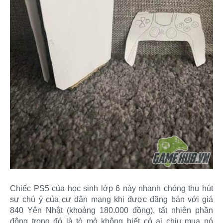
Chiếc PS5 của học sinh lớp 6 này nhanh chóng thu hút
sự chú ý của cư dân mạng khi được đăng bán với giá
840 Yên Nhật (khoảng 180.000 đồng), tất nhiên phần
đông trong đó là tò mò không biết có ai chịu mua nó