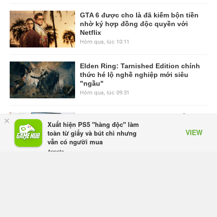
GTA 6 được cho là đã kiếm bộn tiền
nhờ ký hợp đồng độc quyền với
Netflix
Hôm qua, lúc 10:11
Elden Ring: Tarnished Edition chính
thức hé lộ nghề nghiệp mới siêu
"ngầu"
Hôm qua, lúc 09:31
ASUS Republic of Gamers ra mắt
×
Xuất hiện PS5 "hàng độc" làm
ROG Strix SCAR 18 2026 tại Việt
VIEW
toàn từ giấy và bút chì nhưng
Nam
vẫn có người mua
Thứ sáu lúc 10:34
Appota
FREE - In Google Play
Onimusha: Way of the Sword mất
tầm 20 giờ để hoàn thành, hai mức
độ khó dành cho newbie và lão làng
Thứ sáu lúc 10:27