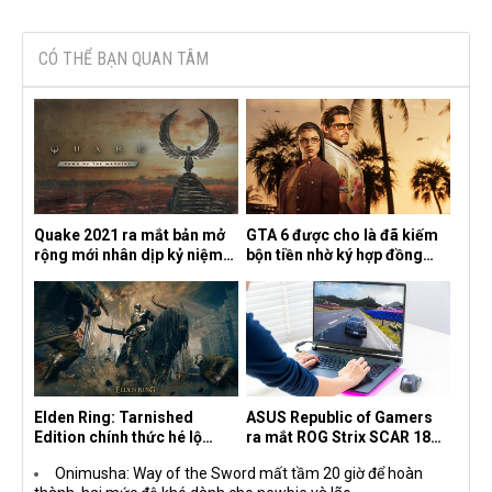
CÓ THỂ BẠN QUAN TÂM
Quake 2021 ra mắt bản mở
GTA 6 được cho là đã kiếm
rộng mới nhân dịp kỷ niệm
bộn tiền nhờ ký hợp đồng
30 năm, mang tên Dawn of
độc quyền với Netflix
the Machine
Elden Ring: Tarnished
ASUS Republic of Gamers
Edition chính thức hé lộ
ra mắt ROG Strix SCAR 18
nghề nghiệp mới siêu "ngầu"
2026 tại Việt Nam
Onimusha: Way of the Sword mất tầm 20 giờ để hoàn