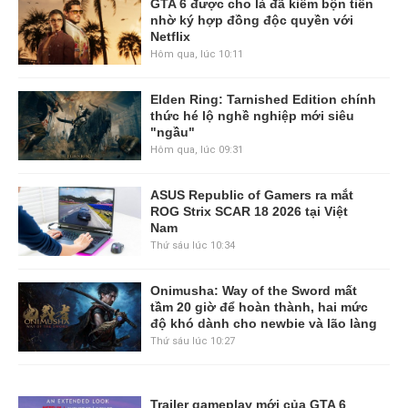
GTA 6 được cho là đã kiếm bộn tiền
nhờ ký hợp đồng độc quyền với
Netflix
Hôm qua, lúc 10:11
Elden Ring: Tarnished Edition chính
thức hé lộ nghề nghiệp mới siêu
"ngầu"
Hôm qua, lúc 09:31
ASUS Republic of Gamers ra mắt
ROG Strix SCAR 18 2026 tại Việt
Nam
Thứ sáu lúc 10:34
Onimusha: Way of the Sword mất
tầm 20 giờ để hoàn thành, hai mức
độ khó dành cho newbie và lão làng
Thứ sáu lúc 10:27
Trailer gameplay mới của GTA 6