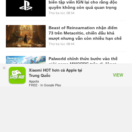
biên tập viên IGN lại cho rằng độc
quyền không còn quá quan trọng
Thứ ba lúc 08:54
Beast of Reincarnation nhận điểm
73 trên Metacritic, chiến đấu khá
mượt nhưng vẫn còn nhiều hạn chế
Thứ ba lúc 08:44
Palworld chính thức bước vào thế
giới game MMORPG trên di động:
×
Garena công bố Palworld Online
Xiaomi HOT hơn cả Apple tại
VIEW
Trung Quốc
Thứ hai lúc 17:29
Appota
FREE - In Google Play
VIEW MORE
TRANG CHỦ
GIFTCODE
BẢNG XẾP HẠNG
VIDEO
SỰ KIỆN GAME
CÔNG NGHỆ
GAME MOBILE
GAME ONLINE
ESPORTS