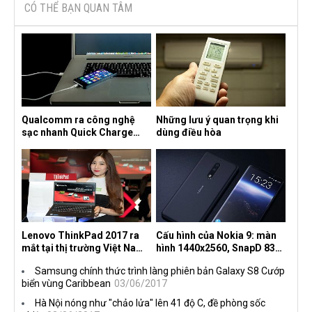
CÓ THỂ BẠN QUAN TÂM
Qualcomm ra công nghệ
Những lưu ý quan trọng khi
sạc nhanh Quick Charge
dùng điều hòa
4.0+
Lenovo ThinkPad 2017 ra
Cấu hình của Nokia 9: màn
mắt tại thị trường Việt Nam,
hình 1440x2560, SnapD 835,
giá từ 27 triệu đồng
camera kép 13MP, 4G RAM
Samsung chính thức trình làng phiên bản Galaxy S8 Cướp
biển vùng Caribbean
03/06/2017
Hà Nội nóng như "chảo lửa" lên 41 độ C, đề phòng sốc