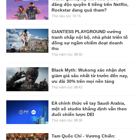
đăng độc quyền 6 tiếng trên Netflix,
Rockstar đang quá tham?
Thứ sáu lúc 10:15
GIANTESS PLAYGROUND vướng
tranh chấp nội bộ, nhà phát triển tố
đồng sự ngầm chiếm đoạt doanh
thu
Thứ năm lúc 08:50
Black Myth: Wukong xác nhận đợt
giảm giá sâu nhất từ trước đến nay,
ưu đãi 30% trên mọi nền tảng
Thứ năm lúc 08:42
EA chính thức về tay Saudi Arabia,
một số studio khẳng định vẫn theo
đuổi chiến lược DEI
Thứ năm lúc 08:30
Tam Quốc Chí - Vương Chiến: