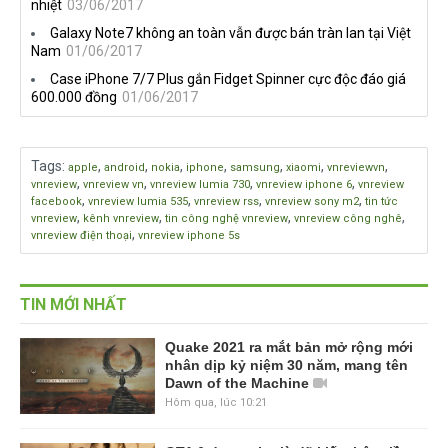
nhiệt
03/06/2017
Galaxy Note7 không an toàn vẫn được bán tràn lan tại Việt
Nam
01/06/2017
Case iPhone 7/7 Plus gắn Fidget Spinner cực độc đáo giá
600.000 đồng
01/06/2017
Tags
:
,
,
,
,
,
,
,
apple
android
nokia
iphone
samsung
xiaomi
vnreviewvn
,
,
,
,
vnreview
vnreview vn
vnreview lumia 730
vnreview iphone 6
vnreview
,
,
,
,
facebook
vnreview lumia 535
vnreview rss
vnreview sony m2
tin tức
,
,
,
,
vnreview
kênh vnreview
tin công nghệ vnreview
vnreview công nghê
,
vnreview điện thoại
vnreview iphone 5s
TIN MỚI NHẤT
Quake 2021 ra mắt bản mở rộng mới
nhân dịp kỷ niệm 30 năm, mang tên
Dawn of the Machine
Hôm qua, lúc 10:21