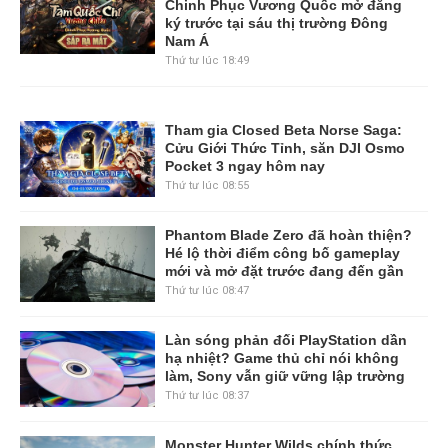
Chinh Phục Vương Quốc mở đăng
ký trước tại sáu thị trường Đông
Nam Á
Thứ tư lúc 18:49
Tham gia Closed Beta Norse Saga:
Cửu Giới Thức Tỉnh, săn DJI Osmo
Pocket 3 ngay hôm nay
Thứ tư lúc 08:55
Phantom Blade Zero đã hoàn thiện?
Hé lộ thời điểm công bố gameplay
mới và mở đặt trước đang đến gần
Thứ tư lúc 08:47
Làn sóng phản đối PlayStation dần
hạ nhiệt? Game thủ chỉ nói không
làm, Sony vẫn giữ vững lập trường
Thứ tư lúc 08:37
Monster Hunter Wilds chính thức