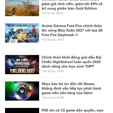
giảm giá vĩnh viễn, giảm tới 43% và
bổ sung phiên bản Gold Edition
Thứ tư lúc 08:29
Anime Garena Free Fire chính thức
lên sóng Mùa Xuân 2027 với tựa đề
Free Fire Daybreak
Thứ ba lúc 18:52
Chính thức khởi động giải đấu Đại
Chiến HighSchool toàn quốc 2026
dành riêng cho học sinh THPT
Thứ ba lúc 18:46
Xbox bác bỏ tin đồn rời Steam,
khẳng định vẫn tiếp tục phát hành
game trên nền tảng của Valve
Thứ ba lúc 09:09
PS5 chỉ có 13 game độc quyền, cựu