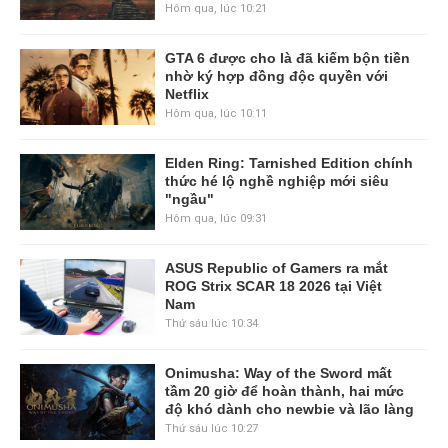
Hôm qua, lúc 10:21
GTA 6 được cho là đã kiếm bộn tiền
nhờ ký hợp đồng độc quyền với
Netflix
Hôm qua, lúc 10:11
Elden Ring: Tarnished Edition chính
thức hé lộ nghề nghiệp mới siêu
"ngầu"
Hôm qua, lúc 09:31
ASUS Republic of Gamers ra mắt
ROG Strix SCAR 18 2026 tại Việt
Nam
Thứ sáu lúc 10:34
Onimusha: Way of the Sword mất
tầm 20 giờ để hoàn thành, hai mức
độ khó dành cho newbie và lão làng
Thứ sáu lúc 10:27