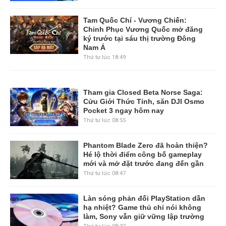
Tam Quốc Chí - Vương Chiến:
Chinh Phục Vương Quốc mở đăng
ký trước tại sáu thị trường Đông
Nam Á
Thứ tư lúc 18:49
Tham gia Closed Beta Norse Saga:
Cửu Giới Thức Tỉnh, săn DJI Osmo
Pocket 3 ngay hôm nay
Thứ tư lúc 08:55
Phantom Blade Zero đã hoàn thiện?
Hé lộ thời điểm công bố gameplay
mới và mở đặt trước đang đến gần
Thứ tư lúc 08:47
Làn sóng phản đối PlayStation dần
hạ nhiệt? Game thủ chỉ nói không
làm, Sony vẫn giữ vững lập trường