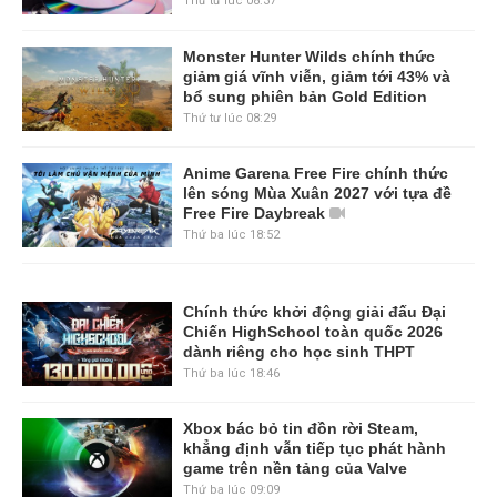
Thứ tư lúc 08:37
Monster Hunter Wilds chính thức
giảm giá vĩnh viễn, giảm tới 43% và
bổ sung phiên bản Gold Edition
Thứ tư lúc 08:29
Anime Garena Free Fire chính thức
lên sóng Mùa Xuân 2027 với tựa đề
Free Fire Daybreak
Thứ ba lúc 18:52
Chính thức khởi động giải đấu Đại
Chiến HighSchool toàn quốc 2026
dành riêng cho học sinh THPT
Thứ ba lúc 18:46
Xbox bác bỏ tin đồn rời Steam,
khẳng định vẫn tiếp tục phát hành
game trên nền tảng của Valve
Thứ ba lúc 09:09