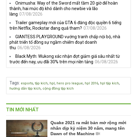
Onimusha: Way of the Sword mất tầm 20 giờ để hoàn
thành, hai mức độ khó dành cho newbie và lão
làng
07/08/2026
Trailer gameplay mới của GTA 6 đăng độc quyền 6 tiếng
trên Netflix, Rockstar đang quá tham?
07/08/2026
GIANTESS PLAYGROUND vướng tranh chấp nội bộ, nhà
phát triển tố đồng sự ngầm chiếm đoạt doanh
thu
06/08/2026
Black Myth: Wukong xác nhận đợt giảm giá sâu nhất từ
trước đến nay, ưu đãi 30% trên mọi nền tảng
06/08/2026
Tags
:
,
,
,
,
,
,
esports
tập kích
hpl
hero pro league
hpl 2016
hpl tập kích
,
hướng dẫn tập kích
cộng đồng tập kích
TIN MỚI NHẤT
Quake 2021 ra mắt bản mở rộng mới
nhân dịp kỷ niệm 30 năm, mang tên
Dawn of the Machine