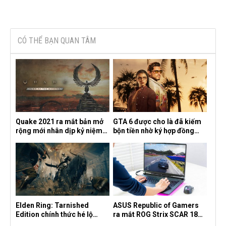
CÓ THỂ BẠN QUAN TÂM
Quake 2021 ra mắt bản mở
GTA 6 được cho là đã kiếm
rộng mới nhân dịp kỷ niệm
bộn tiền nhờ ký hợp đồng
30 năm, mang tên Dawn of
độc quyền với Netflix
the Machine
Elden Ring: Tarnished
ASUS Republic of Gamers
Edition chính thức hé lộ
ra mắt ROG Strix SCAR 18
nghề nghiệp mới siêu "ngầu"
2026 tại Việt Nam