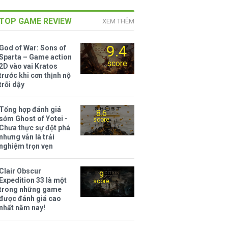
TOP GAME REVIEW
XEM THÊM
9.4
God of War: Sons of
Sparta – Game action
score
2D vào vai Kratos
trước khi cơn thịnh nộ
trỗi dậy
Tổng hợp đánh giá
8.6
sớm Ghost of Yotei -
score
Chưa thực sự đột phá
nhưng vẫn là trải
nghiệm trọn vẹn
Clair Obscur
9
Expedition 33 là một
score
trong những game
được đánh giá cao
nhất năm nay!