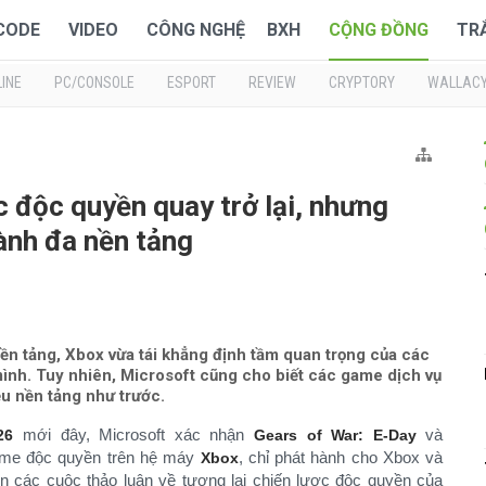
 CODE
VIDEO
CÔNG NGHỆ
BXH
CỘNG ĐỒNG
TR
INE
PC/CONSOLE
ESPORT
REVIEW
CRYPTORY
WALLAC
 độc quyền quay trở lại, nhưng
ành đa nền tảng
n tảng, Xbox vừa tái khẳng định tầm quan trọng của các
ình. Tuy nhiên, Microsoft cũng cho biết các game dịch vụ
ều nền tảng như trước.
mới đây, Microsoft xác nhận
và
26
Gears of War: E-Day
ame độc quyền trên hệ máy
, chỉ phát hành cho Xbox và
Xbox
ên các cuộc thảo luận về tương lai chiến lược độc quyền của