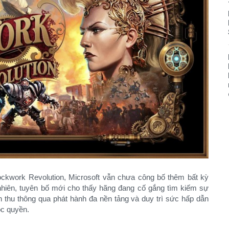
lockwork Revolution, Microsoft vẫn chưa công bố thêm bất kỳ
hiên, tuyên bố mới cho thấy hãng đang cố gắng tìm kiếm sự
 thu thông qua phát hành đa nền tảng và duy trì sức hấp dẫn
c quyền.