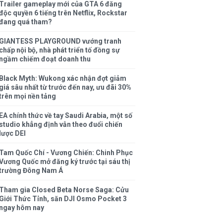
Trailer gameplay mới của GTA 6 đăng
độc quyền 6 tiếng trên Netflix, Rockstar
đang quá tham?
GIANTESS PLAYGROUND vướng tranh
chấp nội bộ, nhà phát triển tố đồng sự
ngầm chiếm đoạt doanh thu
Black Myth: Wukong xác nhận đợt giảm
giá sâu nhất từ trước đến nay, ưu đãi 30%
trên mọi nền tảng
EA chính thức về tay Saudi Arabia, một số
studio khẳng định vẫn theo đuổi chiến
lược DEI
Tam Quốc Chí - Vương Chiến: Chinh Phục
Vương Quốc mở đăng ký trước tại sáu thị
trường Đông Nam Á
Tham gia Closed Beta Norse Saga: Cửu
Giới Thức Tỉnh, săn DJI Osmo Pocket 3
ngay hôm nay