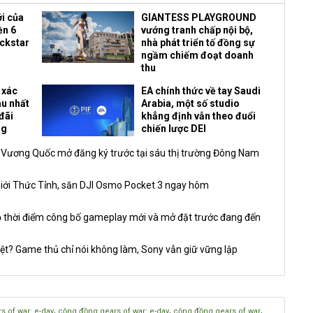
i của
GIANTESS PLAYGROUND
ền 6
vướng tranh chấp nội bộ,
ockstar
nhà phát triển tố đồng sự
ngầm chiếm đoạt doanh
thu
 xác
EA chính thức về tay Saudi
âu nhất
Arabia, một số studio
đãi
khẳng định vẫn theo đuổi
ng
chiến lược DEI
 Vương Quốc mở đăng ký trước tại sáu thị trường Đông Nam
iới Thức Tỉnh, săn DJI Osmo Pocket 3 ngay hôm
ộ thời điểm công bố gameplay mới và mở đặt trước đang đến
ệt? Game thủ chỉ nói không làm, Sony vẫn giữ vững lập
,
,
,
s of war: e-day
cộng đồng gears of war: e-day
cộng đồng gears of war