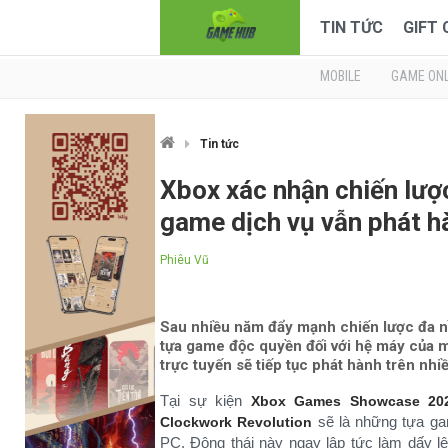
TIN TỨC
GIFT
MOBILE
GAME ONL
Tin tức
Xbox xác nhận chiến lược
game dịch vụ vẫn phát h
Phiêu Vũ
Sau nhiều năm đẩy mạnh chiến lược đa nề
tựa game độc quyền đối với hệ máy của m
trực tuyến sẽ tiếp tục phát hành trên nhi
Tại sự kiện
Xbox Games Showcase 20
sẽ là những tựa g
Clockwork Revolution
PC. Động thái này ngay lập tức làm dấy l