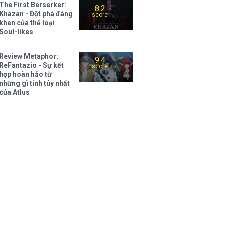
The First Berserker:
8.2
Khazan - Đột phá đáng
score
khen của thể loại
Soul-likes
Review Metaphor:
9.4
ReFantazio - Sự kết
score
hợp hoàn hảo từ
những gì tinh túy nhất
của Atlus