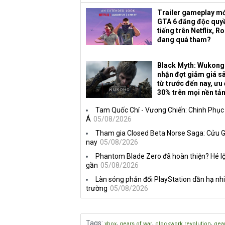
Trailer gameplay mớ
GTA 6 đăng độc quy
tiếng trên Netflix, R
đang quá tham?
Black Myth: Wukong
nhận đợt giảm giá s
từ trước đến nay, ưu 
30% trên mọi nền tả
Tam Quốc Chí - Vương Chiến: Chinh Phục
Á
05/08/2026
Tham gia Closed Beta Norse Saga: Cửu G
nay
05/08/2026
Phantom Blade Zero đã hoàn thiện? Hé l
gần
05/08/2026
Làn sóng phản đối PlayStation dần hạ nhi
trường
05/08/2026
Tags
:
,
,
,
xbox
gears of war
clockwork revolution
gear