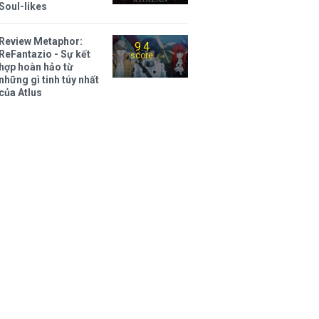
Soul-likes
Review Metaphor:
9.4
ReFantazio - Sự kết
score
hợp hoàn hảo từ
những gì tinh túy nhất
của Atlus