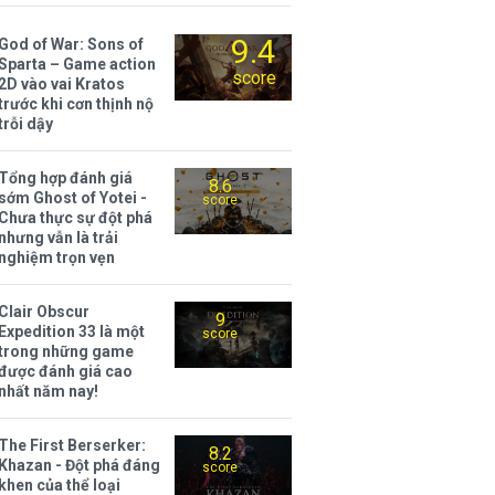
9.4
God of War: Sons of
Sparta – Game action
score
2D vào vai Kratos
trước khi cơn thịnh nộ
trỗi dậy
Tổng hợp đánh giá
8.6
sớm Ghost of Yotei -
score
Chưa thực sự đột phá
nhưng vẫn là trải
nghiệm trọn vẹn
Clair Obscur
9
Expedition 33 là một
score
trong những game
được đánh giá cao
nhất năm nay!
The First Berserker:
8.2
Khazan - Đột phá đáng
score
khen của thể loại