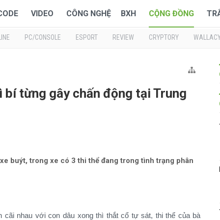
 CODE
VIDEO
CÔNG NGHỆ
BXH
CỘNG ĐỒNG
TR
INE
PC/CONSOLE
ESPORT
REVIEW
CRYPTORY
WALLAC
 bí từng gây chấn động tại Trung
xe buýt, trong xe có 3 thi thể đang trong tình trạng phân
cãi nhau với con dâu xong thì thắt cổ tự sát, thi thể của bà