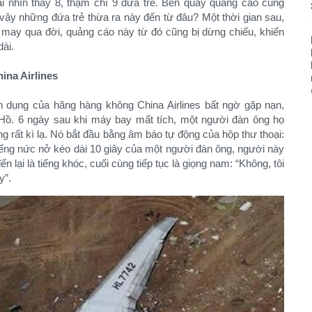
ại nhìn thấy 8, thậm chí 9 đứa trẻ. Bên quay quảng cáo cũng
 vậy những đứa trẻ thừa ra này đến từ đâu? Một thời gian sau,
g may qua đời, quảng cáo này từ đó cũng bị dừng chiếu, khiến
dài.
ina Airlines
 dụng của hãng hàng không China Airlines bất ngờ gặp nạn,
Hồ. 6 ngày sau khi máy bay mất tích, một người đàn ông họ
g rất kì lạ. Nó bắt đầu bằng âm báo tự động của hộp thư thoại:
tiếng nức nở kéo dài 10 giây của một người đàn ông, người này
n lại là tiếng khóc, cuối cùng tiếp tục là giọng nam: “Không, tôi
”.​