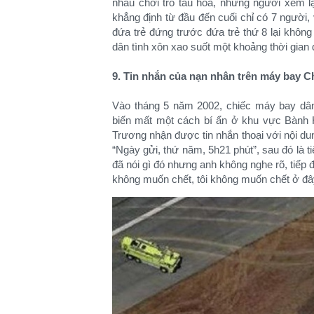
nhau chơi trò tàu hỏa, nhưng người xem l
khẳng định từ đầu đến cuối chỉ có 7 người,
đứa trẻ đứng trước đứa trẻ thứ 8 lại khôn
dân tình xôn xao suốt một khoảng thời gian 
9. Tin nhắn của nạn nhân trên máy bay Ch
Vào tháng 5 năm 2002, chiếc máy bay dân
biến mất một cách bí ẩn ở khu vực Bành 
Trương nhận được tin nhắn thoại với nội dun
“Ngày gửi, thứ năm, 5h21 phút”, sau đó là 
đã nói gì đó nhưng anh không nghe rõ, tiếp đế
không muốn chết, tôi không muốn chết ở đây