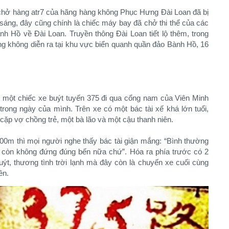
hở hàng atr7 của hãng hàng không Phục Hưng Đài Loan đã bị
sáng, đây cũng chính là chiếc máy bay đã chở thi thể của các
h Hồ về Đài Loan. Truyền thông Đài Loan tiết lộ thêm, trong
ng không diễn ra tại khu vực biển quanh quần đảo Bành Hồ, 16
 một chiếc xe buýt tuyến 375 đi qua cổng nam của Viên Minh
rong ngày của mình. Trên xe có một bác tài xế khá lớn tuổi,
cặp vợ chồng trẻ, một bà lão và một cậu thanh niên.
m thì mọi người nghe thấy bác tài giận mắng: “Bình thường
ại còn không đứng đúng bến nữa chứ”. Hóa ra phía trước có 2
ýt, thương tình trời lạnh mà đây còn là chuyến xe cuối cùng
n.​