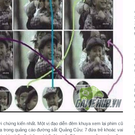
ời chứng kiến nhất. Một vị đạo diễn đêm khuya xem lại phim cũ
ì lạ trong quảng cáo đường sắt Quảng Cửu: 7 đứa trẻ khoác vai