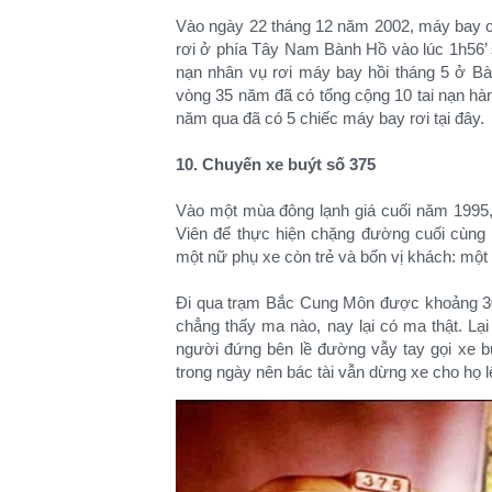
Vào ngày 22 tháng 12 năm 2002, máy bay c
rơi ở phía Tây Nam Bành Hồ vào lúc 1h56’ 
nạn nhân vụ rơi máy bay hồi tháng 5 ở Bàn
vòng 35 năm đã có tổng cộng 10 tai nạn hà
năm qua đã có 5 chiếc máy bay rơi tại đây.
10. Chuyến xe buýt số 375
Vào một mùa đông lạnh giá cuối năm 1995,
Viên để thực hiện chặng đường cuối cùng t
một nữ phụ xe còn trẻ và bốn vị khách: một 
Đi qua trạm Bắc Cung Môn được khoảng 300
chẳng thấy ma nào, nay lại có ma thật. L
người đứng bên lề đường vẫy tay gọi xe bu
trong ngày nên bác tài vẫn dừng xe cho họ lê