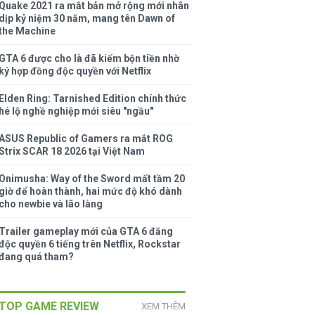
Quake 2021 ra mắt bản mở rộng mới nhân
dịp kỷ niệm 30 năm, mang tên Dawn of
the Machine
GTA 6 được cho là đã kiếm bộn tiền nhờ
ký hợp đồng độc quyền với Netflix
Elden Ring: Tarnished Edition chính thức
hé lộ nghề nghiệp mới siêu "ngầu"
ASUS Republic of Gamers ra mắt ROG
Strix SCAR 18 2026 tại Việt Nam
Onimusha: Way of the Sword mất tầm 20
giờ để hoàn thành, hai mức độ khó dành
cho newbie và lão làng
Trailer gameplay mới của GTA 6 đăng
độc quyền 6 tiếng trên Netflix, Rockstar
đang quá tham?
TOP GAME REVIEW
XEM THÊM