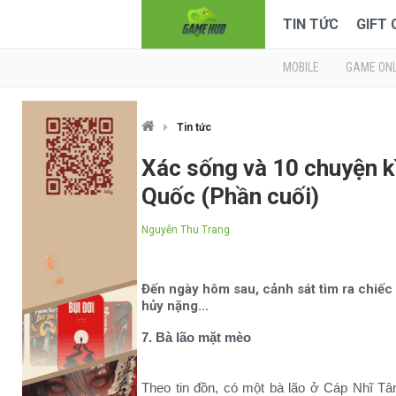
TIN TỨC
GIFT
MOBILE
GAME ONL
Tin tức
Xác sống và 10 chuyện kì
Quốc (Phần cuối)
Nguyễn Thu Trang
Đến ngày hôm sau, cảnh sát tìm ra chiếc 
hủy nặng...
7. Bà lão mặt mèo
Theo tin đồn, có một bà lão ở Cáp Nhĩ Tân 