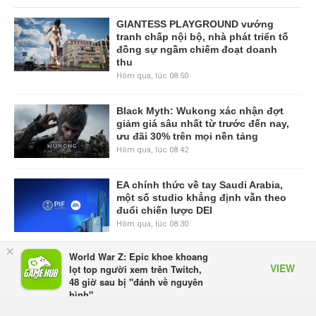
GIANTESS PLAYGROUND vướng
tranh chấp nội bộ, nhà phát triển tố
đồng sự ngầm chiếm đoạt doanh
thu
Hôm qua, lúc 08:50
Black Myth: Wukong xác nhận đợt
giảm giá sâu nhất từ trước đến nay,
ưu đãi 30% trên mọi nền tảng
Hôm qua, lúc 08:42
EA chính thức về tay Saudi Arabia,
một số studio khẳng định vẫn theo
đuổi chiến lược DEI
Hôm qua, lúc 08:30
×
World War Z: Epic khoe khoang
Tam Quốc Chí - Vương Chiến:
VIEW
lọt top người xem trên Twitch,
Chinh Phục Vương Quốc mở đăng
48 giờ sau bị "đánh về nguyên
ký trước tại sáu thị trường Đông
hình"
Nam Á
Appota
Thứ tư lúc 18:49