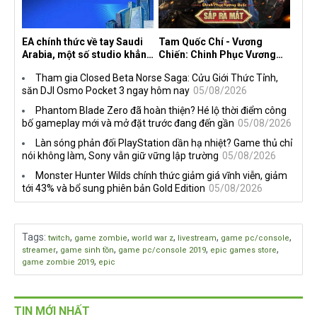
EA chính thức về tay Saudi
Tam Quốc Chí - Vương
Arabia, một số studio khẳng
Chiến: Chinh Phục Vương
định vẫn theo đuổi chiến
Quốc mở đăng ký trước tại
Tham gia Closed Beta Norse Saga: Cửu Giới Thức Tỉnh,
lược DEI
sáu thị trường Đông Nam Á
săn DJI Osmo Pocket 3 ngay hôm nay
05/08/2026
Phantom Blade Zero đã hoàn thiện? Hé lộ thời điểm công
bố gameplay mới và mở đặt trước đang đến gần
05/08/2026
Làn sóng phản đối PlayStation dần hạ nhiệt? Game thủ chỉ
nói không làm, Sony vẫn giữ vững lập trường
05/08/2026
Monster Hunter Wilds chính thức giảm giá vĩnh viễn, giảm
tới 43% và bổ sung phiên bản Gold Edition
05/08/2026
Tags
:
,
,
,
,
,
twitch
game zombie
world war z
livestream
game pc/console
,
,
,
,
streamer
game sinh tồn
game pc/console 2019
epic games store
,
game zombie 2019
epic
TIN MỚI NHẤT