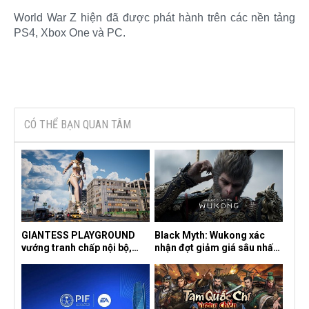
World War Z hiện đã được phát hành trên các nền tảng
PS4, Xbox One và PC.​
CÓ THỂ BẠN QUAN TÂM
GIANTESS PLAYGROUND
Black Myth: Wukong xác
vướng tranh chấp nội bộ,
nhận đợt giảm giá sâu nhất
nhà phát triển tố đồng sự
từ trước đến nay, ưu đãi 30%
ngầm chiếm đoạt doanh thu
trên mọi nền tảng