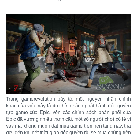
Trang gamerevolution bày tỏ, một nguyên nhân chính
khác của việc này là do chính sách phát hành độc quyền
tựa game của Epic, vốn các chính sách phân phối của
Epic đã vướng nhiều tranh cãi, một số người chơi có lẽ vì
vậy mà không muốn đặt mua game trên nền tảng này, thà
đợi đến khi hết thời gian độc quyền rồi sẽ mua chúng trên