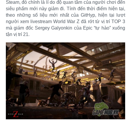
Steam, đó chính là lí do độ quan tâm của người chơi đến
siêu phẩm mới này giảm đi. Tính đến thời điểm hiện tại,
theo những số liệu mới nhất của GitHyp, hiện tại lượt
người xem livestream World War Z đã rớt từ vị trí TOP 3
mà giám đốc Sergey Galyonkin của Epic “tự hào” xuống
tận vị trí 21.​