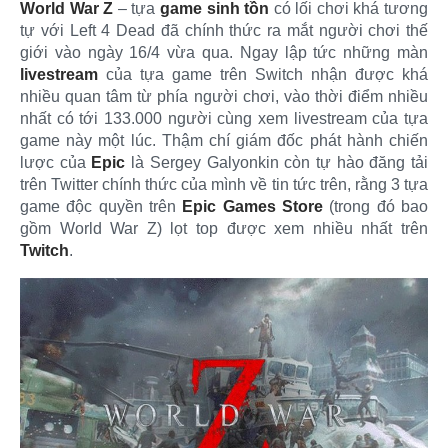
World War Z
– tựa
game sinh tồn
có lối chơi khá tương
tự với Left 4 Dead đã chính thức ra mắt người chơi thế
giới vào ngày 16/4 vừa qua. Ngay lập tức những màn
livestream
của tựa game trên Switch nhận được khá
nhiều quan tâm từ phía người chơi, vào thời điểm nhiều
nhất có tới 133.000 người cùng xem livestream của tựa
game này một lúc. Thậm chí giám đốc phát hành chiến
lược của
Epic
là Sergey Galyonkin còn tự hào đăng tải
trên Twitter chính thức của mình về tin tức trên, rằng 3 tựa
game độc quyền trên
Epic Games Store
(trong đó bao
gồm World War Z) lọt top được xem nhiều nhất trên
Twitch
.​