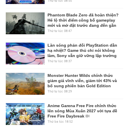
Thứ tư lúc 08:55
Phantom Blade Zero đã hoàn thiện?
Hé lộ thời điểm công bố gameplay
mới và mở đặt trước đang đến gần
Thứ tư lúc 08:47
Làn sóng phản đối PlayStation dần
hạ nhiệt? Game thủ chỉ nói không
làm, Sony vẫn giữ vững lập trường
Thứ tư lúc 08:37
Monster Hunter Wilds chính thức
giảm giá vĩnh viễn, giảm tới 43% và
bổ sung phiên bản Gold Edition
Thứ tư lúc 08:29
Anime Garena Free Fire chính thức
lên sóng Mùa Xuân 2027 với tựa đề
Free Fire Daybreak
Thứ ba lúc 18:52