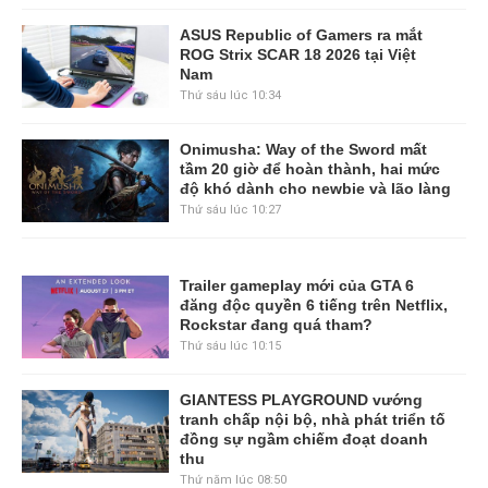
ASUS Republic of Gamers ra mắt
ROG Strix SCAR 18 2026 tại Việt
Nam
Thứ sáu lúc 10:34
Onimusha: Way of the Sword mất
tầm 20 giờ để hoàn thành, hai mức
độ khó dành cho newbie và lão làng
Thứ sáu lúc 10:27
Trailer gameplay mới của GTA 6
đăng độc quyền 6 tiếng trên Netflix,
Rockstar đang quá tham?
Thứ sáu lúc 10:15
GIANTESS PLAYGROUND vướng
tranh chấp nội bộ, nhà phát triển tố
đồng sự ngầm chiếm đoạt doanh
thu
Thứ năm lúc 08:50