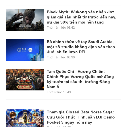
Black Myth: Wukong xác nhận đợt
giảm giá sâu nhất từ trước đến nay,
ưu đãi 30% trên mọi nền tảng
Thứ năm lúc 08:42
EA chính thức về tay Saudi Arabia,
một số studio khẳng định vẫn theo
đuổi chiến lược DEI
Thứ năm lúc 08:30
Tam Quốc Chí - Vương Chiến:
Chinh Phục Vương Quốc mở đăng
ký trước tại sáu thị trường Đông
Nam Á
Thứ tư lúc 18:49
Tham gia Closed Beta Norse Saga:
Cửu Giới Thức Tỉnh, săn DJI Osmo
Pocket 3 ngay hôm nay