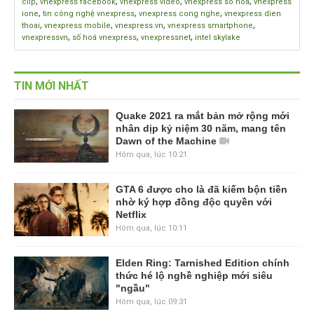
,
,
,
,
clip
vnexpress facebook
vnexpress video
vnexpress so hoa
vnexpress
,
,
,
ione
tin công nghệ vnexpress
vnexpress cong nghe
vnexpress dien
,
,
,
,
thoai
vnexpress mobile
vnexpress.vn
vnexpress smartphone
,
,
,
vnexpressvn
số hoá vnexpress
vnexpressnet
intel skylake
TIN MỚI NHẤT
Quake 2021 ra mắt bản mở rộng mới
nhân dịp kỷ niệm 30 năm, mang tên
Dawn of the Machine
Hôm qua, lúc 10:21
GTA 6 được cho là đã kiếm bộn tiền
nhờ ký hợp đồng độc quyền với
Netflix
Hôm qua, lúc 10:11
Elden Ring: Tarnished Edition chính
thức hé lộ nghề nghiệp mới siêu
"ngầu"
Hôm qua, lúc 09:31