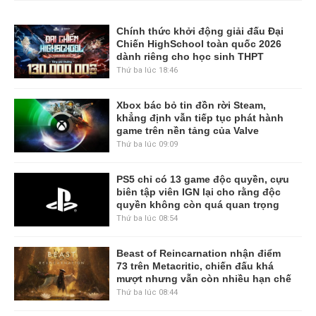
Chính thức khởi động giải đấu Đại
Chiến HighSchool toàn quốc 2026
dành riêng cho học sinh THPT
Thứ ba lúc 18:46
Xbox bác bỏ tin đồn rời Steam,
khẳng định vẫn tiếp tục phát hành
game trên nền tảng của Valve
Thứ ba lúc 09:09
PS5 chỉ có 13 game độc quyền, cựu
biên tập viên IGN lại cho rằng độc
quyền không còn quá quan trọng
Thứ ba lúc 08:54
Beast of Reincarnation nhận điểm
73 trên Metacritic, chiến đấu khá
mượt nhưng vẫn còn nhiều hạn chế
Thứ ba lúc 08:44