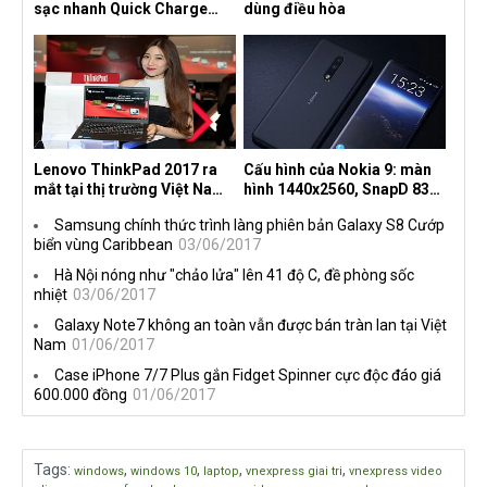
sạc nhanh Quick Charge
dùng điều hòa
4.0+
Lenovo ThinkPad 2017 ra
Cấu hình của Nokia 9: màn
mắt tại thị trường Việt Nam,
hình 1440x2560, SnapD 835,
giá từ 27 triệu đồng
camera kép 13MP, 4G RAM
Samsung chính thức trình làng phiên bản Galaxy S8 Cướp
biển vùng Caribbean
03/06/2017
Hà Nội nóng như "chảo lửa" lên 41 độ C, đề phòng sốc
nhiệt
03/06/2017
Galaxy Note7 không an toàn vẫn được bán tràn lan tại Việt
Nam
01/06/2017
Case iPhone 7/7 Plus gắn Fidget Spinner cực độc đáo giá
600.000 đồng
01/06/2017
Tags
:
,
,
,
,
windows
windows 10
laptop
vnexpress giai tri
vnexpress video