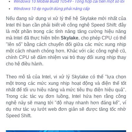
Windows 10 Mobile Build 10549 - Tổng hợp cải tiến một số lỗi
Windows 10 ép người dùng phải nâng cấp
Nếu đang sử dụng vi xử lý thế hệ Skylake mới nhất của
Intel thì bạn cần phải biết về công nghệ Speed Shift: đây
là một phần trong các tính năng tăng cường hiệu năng
mà Intel đã thực hiện trên
Skylake
, cho phép CPU có thể
"lên số" bằng cách chuyển đổi giữa các mức xung nhịp
một cách nhanh chóng hơn. Khác với các công nghệ cũ,
chính CPU sẽ đảm nhiệm vai trò thay đổi xung nhịp thay
cho hệ điều hành.
Theo mô tả của Intel, vi xử lý Skylake có thể "lựa chọn
một trong các mức xung nhịp hoạt động và điện thế tốt
nhất để tối ưu hiệu năng và mức tiêu thụ điện hiệu quả".
Trong các tác vụ đơn luồng, Intel hứa hẹn rằng công
nghệ này sẽ mang tới "độ nhạy nhanh hơn đáng kể", ví
dụ như tác vụ lướt web đơn giản sẽ được tăng tốc nhờ
Speed Shift.