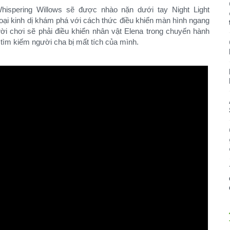
hispering Willows sẽ được nhào nặn dưới tay Night Light
loại kinh dị khám phá với cách thức điều khiển màn hình ngang
ời chơi sẽ phải điều khiển nhân vật Elena trong chuyến hành
 tìm kiếm người cha bị mất tích của mình.