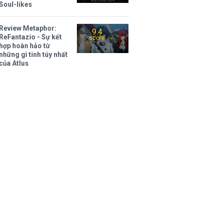
Soul-likes
Review Metaphor:
9.4
ReFantazio - Sự kết
score
hợp hoàn hảo từ
những gì tinh túy nhất
của Atlus