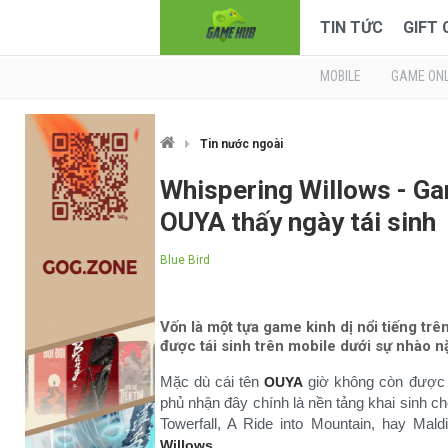
TIN TỨC
GIFT
MOBILE
GAME ONL
Tin nước ngoài
Whispering Willows - Ga
OUYA thấy ngày tái sinh
Blue Bird
Vốn là một tựa game kinh dị nổi tiếng tr
được tái sinh trên mobile dưới sự nhào nặ
Mặc dù cái tên
giờ không còn được 
OUYA
phủ nhận đây chính là nền tảng khai sinh ch
Towerfall, A Ride into Mountain, hay Mald
.
Willows