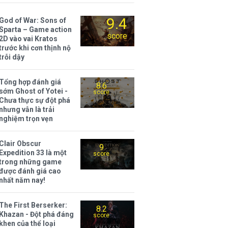
9.4
God of War: Sons of
Sparta – Game action
score
2D vào vai Kratos
trước khi cơn thịnh nộ
trỗi dậy
Tổng hợp đánh giá
8.6
sớm Ghost of Yotei -
score
Chưa thực sự đột phá
nhưng vẫn là trải
nghiệm trọn vẹn
Clair Obscur
9
Expedition 33 là một
score
trong những game
được đánh giá cao
nhất năm nay!
The First Berserker:
8.2
Khazan - Đột phá đáng
score
khen của thể loại