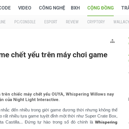
 CODE
VIDEO
CÔNG NGHỆ
BXH
CỘNG ĐỒNG
TR
INE
PC/CONSOLE
ESPORT
REVIEW
CRYPTORY
WALLAC
me chết yểu trên máy chơi game
ên trên chiếc máy chết yểu OUYA, Whispering Willows nay
n của Night Light Interactive.
nhắc đến nhiều trong giới game đương thời nhưng không thể
o rất nhiều tựa game tuyệt đỉnh một thời như Super Crate Box,
ita Castilla... Đứng tự hào trong số đó chính là
Whispering