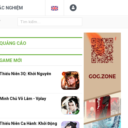
ẮC NGHIỆM
Y
QUẢNG CÁO
GAME MỚI
Thiếu Niên 3Q: Khởi Nguyên
Minh Chủ Võ Lâm - Vplay
Thiếu Niên Ca Hành: Khởi Động