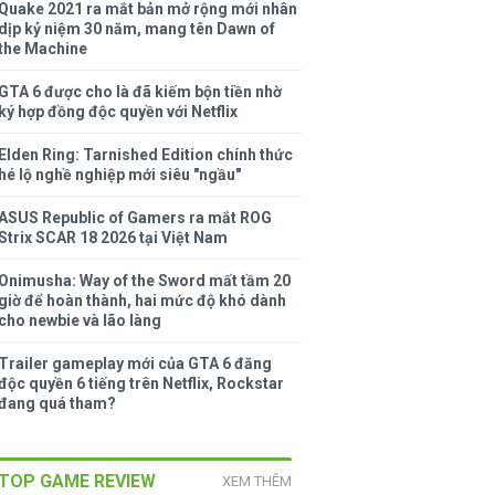
Quake 2021 ra mắt bản mở rộng mới nhân
dịp kỷ niệm 30 năm, mang tên Dawn of
the Machine
GTA 6 được cho là đã kiếm bộn tiền nhờ
ký hợp đồng độc quyền với Netflix
Elden Ring: Tarnished Edition chính thức
hé lộ nghề nghiệp mới siêu "ngầu"
ASUS Republic of Gamers ra mắt ROG
Strix SCAR 18 2026 tại Việt Nam
Onimusha: Way of the Sword mất tầm 20
giờ để hoàn thành, hai mức độ khó dành
cho newbie và lão làng
Trailer gameplay mới của GTA 6 đăng
độc quyền 6 tiếng trên Netflix, Rockstar
đang quá tham?
TOP GAME REVIEW
XEM THÊM