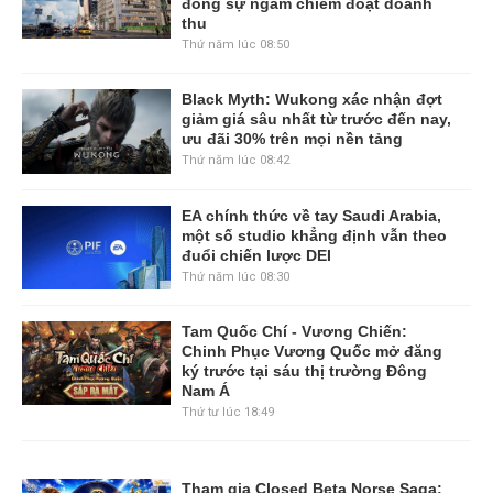
đồng sự ngầm chiếm đoạt doanh
thu
Thứ năm lúc 08:50
Black Myth: Wukong xác nhận đợt
giảm giá sâu nhất từ trước đến nay,
ưu đãi 30% trên mọi nền tảng
Thứ năm lúc 08:42
EA chính thức về tay Saudi Arabia,
một số studio khẳng định vẫn theo
đuổi chiến lược DEI
Thứ năm lúc 08:30
Tam Quốc Chí - Vương Chiến:
Chinh Phục Vương Quốc mở đăng
ký trước tại sáu thị trường Đông
Nam Á
Thứ tư lúc 18:49
Tham gia Closed Beta Norse Saga: