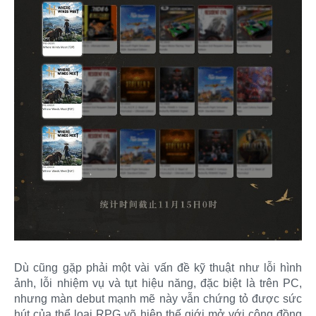
Dù cũng gặp phải một vài vấn đề kỹ thuật như lỗi hình
ảnh, lỗi nhiệm vụ và tụt hiệu năng, đặc biệt là trên PC,
nhưng màn debut mạnh mẽ này vẫn chứng tỏ được sức
hút của thể loại RPG võ hiệp thế giới mở với cộng đồng