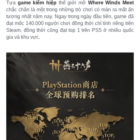
Tựa
game kiếm hiệp
thế giới mở
Where Winds Meet
chắc chắn là một trong những trò chơi có màn ra mắt ấn
tượng nhất năm nay. Ngay trong ngày đầu tiên, game đã
đạt mốc 140.000 người chơi đồng thời chỉ tính riêng trên
Steam, đồng thời cũng đạt top 1 trên PS5 ở nhiều quốc
gia và khu vực.