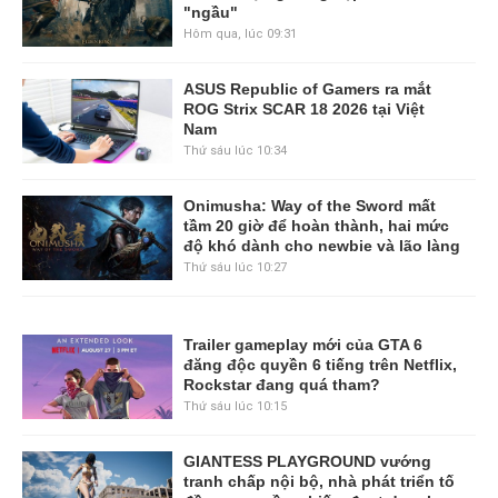
"ngầu"
Hôm qua, lúc 09:31
ASUS Republic of Gamers ra mắt
ROG Strix SCAR 18 2026 tại Việt
Nam
Thứ sáu lúc 10:34
Onimusha: Way of the Sword mất
tầm 20 giờ để hoàn thành, hai mức
độ khó dành cho newbie và lão làng
Thứ sáu lúc 10:27
Trailer gameplay mới của GTA 6
đăng độc quyền 6 tiếng trên Netflix,
Rockstar đang quá tham?
Thứ sáu lúc 10:15
GIANTESS PLAYGROUND vướng
tranh chấp nội bộ, nhà phát triển tố