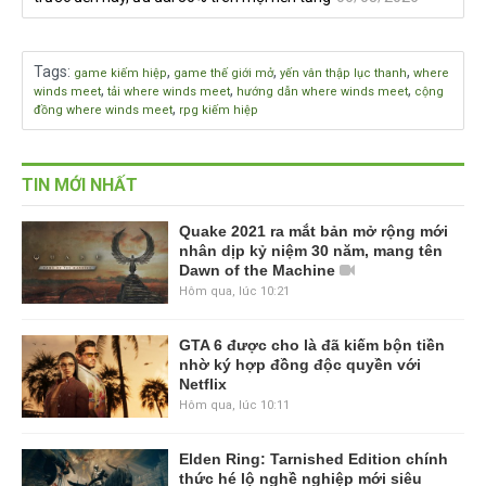
Tags
:
,
,
,
game kiếm hiệp
game thế giới mở
yến vân thập lục thanh
where
,
,
,
winds meet
tải where winds meet
hướng dẫn where winds meet
cộng
,
đồng where winds meet
rpg kiếm hiệp
TIN MỚI NHẤT
Quake 2021 ra mắt bản mở rộng mới
nhân dịp kỷ niệm 30 năm, mang tên
Dawn of the Machine
Hôm qua, lúc 10:21
GTA 6 được cho là đã kiếm bộn tiền
nhờ ký hợp đồng độc quyền với
Netflix
Hôm qua, lúc 10:11
Elden Ring: Tarnished Edition chính
thức hé lộ nghề nghiệp mới siêu