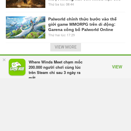
Thứ ba lúc 08:44
Palworld chính thức bước vào thế
giới game MMORPG trên di động:
Garena công bố Palworld Online
Thứ hai lúc 17:29
VIEW MORE
×
TRANG CHỦ
GIFTCODE
BẢNG XẾP HẠNG
VIDEO
Where Winds Meet chạm mốc
VIEW
200.000 người chơi cùng lúc
SỰ KIỆN GAME
CÔNG NGHỆ
GAME MOBILE
trên Steam chỉ sau 3 ngày ra
mắt
GAME ONLINE
ESPORTS
Appota
FREE - In Google Play
Mạng Xã Hội GameHub.vn - Mạng xã hội dành cho game thủ Việt.
Giấy phép số: 505/GP-BTTTT do Bộ Thông tin và Truyền thông cấp ngày
16/10/2017.
Đơn vị chủ quản: Công ty cổ phần Adsota.
Chịu trách nhiệm: Ông Trần Quốc Toản.
Địa chỉ: Le Building, số 11, ngõ 71, Láng Hạ, Ba Đình, Hà Nội.