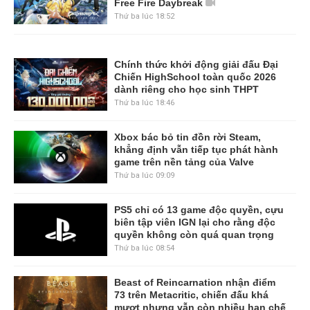
Free Fire Daybreak
Thứ ba lúc 18:52
Chính thức khởi động giải đấu Đại
Chiến HighSchool toàn quốc 2026
dành riêng cho học sinh THPT
Thứ ba lúc 18:46
Xbox bác bỏ tin đồn rời Steam,
khẳng định vẫn tiếp tục phát hành
game trên nền tảng của Valve
Thứ ba lúc 09:09
PS5 chỉ có 13 game độc quyền, cựu
biên tập viên IGN lại cho rằng độc
quyền không còn quá quan trọng
Thứ ba lúc 08:54
Beast of Reincarnation nhận điểm
73 trên Metacritic, chiến đấu khá
mượt nhưng vẫn còn nhiều hạn chế