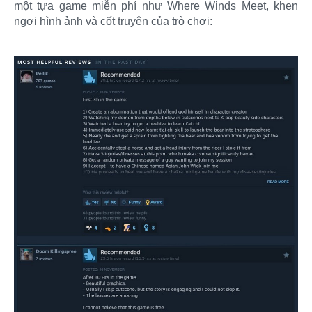
một tựa game miễn phí như Where Winds Meet, khen
ngợi hình ảnh và cốt truyện của trò chơi: