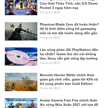
Cửu Giới Thức Tỉnh, săn DJI Osmo
Pocket 3 ngay hôm nay
Thứ tư lúc 08:55
Phantom Blade Zero đã hoàn thiện?
Hé lộ thời điểm công bố gameplay
mới và mở đặt trước đang đến gần
Thứ tư lúc 08:47
Làn sóng phản đối PlayStation dần
hạ nhiệt? Game thủ chỉ nói không
làm, Sony vẫn giữ vững lập trường
Thứ tư lúc 08:37
Monster Hunter Wilds chính thức
giảm giá vĩnh viễn, giảm tới 43% và
bổ sung phiên bản Gold Edition
Thứ tư lúc 08:29
Anime Garena Free Fire chính thức
lên sóng Mùa Xuân 2027 với tựa đề