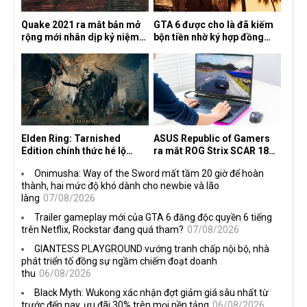
Quake 2021 ra mắt bản mở
GTA 6 được cho là đã kiếm
rộng mới nhân dịp kỷ niệm
bộn tiền nhờ ký hợp đồng
30 năm, mang tên Dawn of
độc quyền với Netflix
the Machine
Elden Ring: Tarnished
ASUS Republic of Gamers
Edition chính thức hé lộ
ra mắt ROG Strix SCAR 18
nghề nghiệp mới siêu "ngầu"
2026 tại Việt Nam
Onimusha: Way of the Sword mất tầm 20 giờ để hoàn
thành, hai mức độ khó dành cho newbie và lão
làng
07/08/2026
Trailer gameplay mới của GTA 6 đăng độc quyền 6 tiếng
trên Netflix, Rockstar đang quá tham?
07/08/2026
GIANTESS PLAYGROUND vướng tranh chấp nội bộ, nhà
phát triển tố đồng sự ngầm chiếm đoạt doanh
thu
06/08/2026
Black Myth: Wukong xác nhận đợt giảm giá sâu nhất từ
trước đến nay, ưu đãi 30% trên mọi nền tảng
06/08/2026