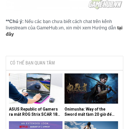
**Chú ý:
Nếu các bạn chưa biết cách chat trên kênh
livestream của GameHub.vn, xin mời xem Hướng dẫn
tại
đây
CÓ THỂ BẠN QUAN TÂM
ASUS Republic of Gamers
Onimusha: Way of the
ra mắt ROG Strix SCAR 18
Sword mất tầm 20 giờ để
2026 tại Việt Nam
hoàn thành, hai mức độ khó
dành cho newbie và lão làng