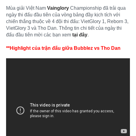
Mùa giải Việt Nam
Vainglory
Championship đã trải qua
ngày thi đấu đầu tiên của vòng bảng đầy kịch tích với
chiến thắng thuộc về 4 đội thi đấu: VietGlory 1, Reborn 3,
VietGlory 3 và Tho Dan. Thông tin chi tiết của ngày thi
đấu đầu tiên mời các bạn xem
tại đây
.
**Highlight của trận đấu giữa Bubblez vs Tho Dan