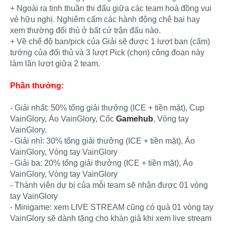
+ Ngoài ra tinh thuần thi đấu giữa các team hoà đồng vui
vẻ hữu nghị. Nghiêm cấm các hành động chê bai hay
xem thường đối thủ ở bất cứ trận đấu nào.
+ Về chế độ ban/pick của Giải sẽ được 1 lượt ban (cấm)
tướng của đối thủ và 3 lượt Pick (chọn) công đoạn này
làm lần lượt giữa 2 team.
Phần thưởng:
- Giải nhất: 50% tổng giải thưởng (ICE + tiền mặt), Cup
VainGlory, Áo VainGlory, Cốc
Gamehub
, Vòng tay
VainGlory.
- Giải nhì: 30% tổng giải thưởng (ICE + tiền mặt), Áo
VainGlory, Vòng tay VainGlory
- Giải ba: 20% tổng giải thưởng (ICE + tiền mặt), Áo
VainGlory, Vòng tay VainGlory
- Thành viên dự bị của mỗi team sẽ nhận được 01 vòng
tay VainGlory
- Minigame: xem LIVE STREAM cũng có quà 01 vòng tay
VainGlory sẽ dành tặng cho khán giả khi xem live stream