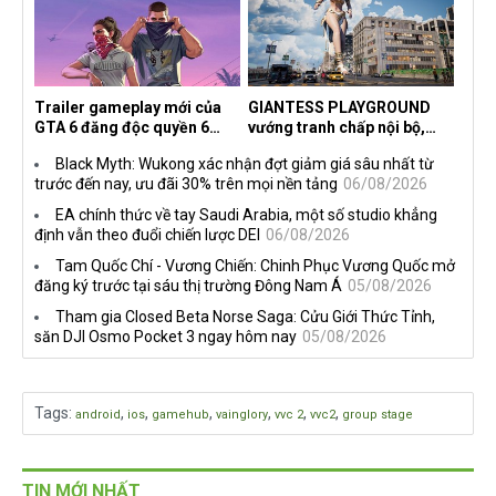
Trailer gameplay mới của
GIANTESS PLAYGROUND
GTA 6 đăng độc quyền 6
vướng tranh chấp nội bộ,
tiếng trên Netflix, Rockstar
nhà phát triển tố đồng sự
Black Myth: Wukong xác nhận đợt giảm giá sâu nhất từ
đang quá tham?
ngầm chiếm đoạt doanh thu
trước đến nay, ưu đãi 30% trên mọi nền tảng
06/08/2026
EA chính thức về tay Saudi Arabia, một số studio khẳng
định vẫn theo đuổi chiến lược DEI
06/08/2026
Tam Quốc Chí - Vương Chiến: Chinh Phục Vương Quốc mở
đăng ký trước tại sáu thị trường Đông Nam Á
05/08/2026
Tham gia Closed Beta Norse Saga: Cửu Giới Thức Tỉnh,
săn DJI Osmo Pocket 3 ngay hôm nay
05/08/2026
Tags
:
,
,
,
,
,
,
android
ios
gamehub
vainglory
vvc 2
vvc2
group stage
TIN MỚI NHẤT