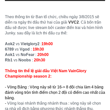
Theo thông tin từ Ban tổ chức, chiều ngày 3/8/2015 sẽ
diễn ra ngày thi đấu thứ hai của giải
VVC2
. Cả bốn trận
đấu sẽ được live stream bởi caster điển trai và hóm hỉnh
Junky. sau đây là lịch thi đấu cụ thể:
Aok2
vs
Vietglory2
:
19h00
6789
vs
Vgod
:
19h30
Aok1
vs
NoFear
:
20h00
Rb1
vs
Noobs
:
20h30
Thông tin thể lệ giải đấu Việt Nam VainGlory
Championship season 2:
- Vòng Bảng : Vòng này sẽ từ 16-> 8 đội chia làm 4 bảng
đánh vòng tròn tính điểm chọn 2 đội có điểm cao nhất của
bảng.
-
Vòng loại nhánh thắng nhánh thua : vòng này sẽ chọn
ra nhà vô địch bằng phương thức nhánh thắng thu.