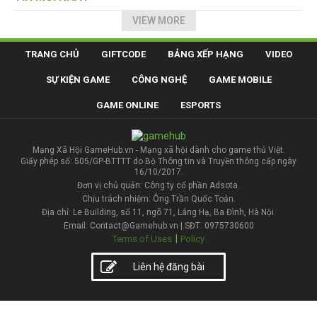
VIEW MORE
TRANG CHỦ
GIFTCODE
BẢNG XẾP HẠNG
VIDEO
SỰ KIỆN GAME
CÔNG NGHỆ
GAME MOBILE
GAME ONLINE
ESPORTS
Mạng Xã Hội GameHub.vn - Mạng xã hội dành cho game thủ Việt.
Giấy phép số: 505/GP-BTTTT do Bộ Thông tin và Truyền thông cấp ngày
16/10/2017.
Đơn vị chủ quản: Công ty cổ phần Adsota.
Chịu trách nhiệm: Ông Trần Quốc Toản.
Địa chỉ: Le Building, số 11, ngõ 71, Láng Hạ, Ba Đình, Hà Nội.
Email: Contact@Gamehub.vn | SĐT: 0975730600
|
Terms of Uses
Policy
Liên hệ đăng bài