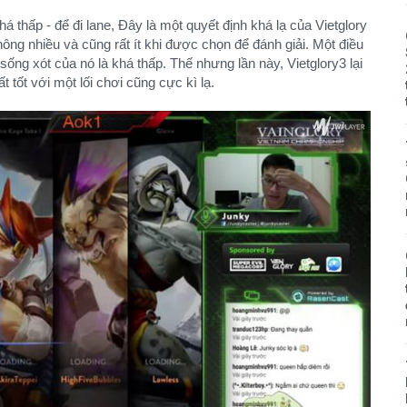
 thấp - để đi lane, Đây là một quyết định khá lạ của Vietglory
ông nhiều và cũng rất ít khi được chọn để đánh giải. Một điều
i sống xót của nó là khá thấp. Thế nhưng lần này, Vietglory3 lại
 tốt với một lối chơi cũng cực kì lạ.