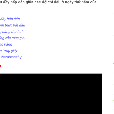
u đầy hấp dẫn giữa các đội thi đấu ở ngày thứ năm của
 đầy hấp dẫn
ính thức bắt đầu
g bảng thứ hai
ống của mùa giải
ng bảng
p từng giây
y Championship
m