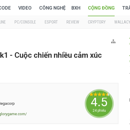
 CODE
VIDEO
CÔNG NGHỆ
BXH
CỘNG ĐỒNG
TR
INE
PC/CONSOLE
ESPORT
REVIEW
CRYPTORY
WALLAC
ok1 - Cuộc chiến nhiều cảm xúc
4.5833
Megacorp
24 phiếu
nglorygame.com/