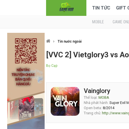
TIN TỨC
GIFT
MOBILE
GAME ONL
Tin nước ngoài
[VVC 2] Vietglory3 vs A
Bọ Cạp
Vainglory
Thể loại:
MOBA
Nhà phát hành:
Super Evil 
Open beta:
8/2014
Trang chủ:
http://www.vai