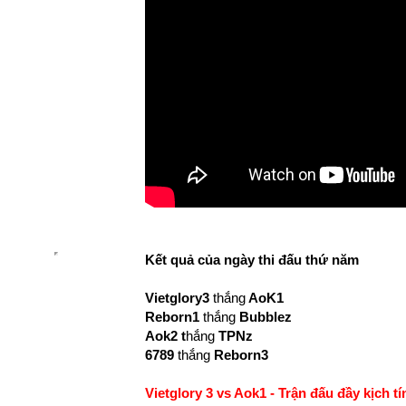
Kết quả của ngày thi đấu thứ năm
Vietglory3
thắng
AoK1
Reborn1
thắng
Bubblez
Aok2 t
hắng
TPNz
6789
thắng
Reborn3
Vietglory 3 vs Aok1 - Trận đấu đầy kịch tí