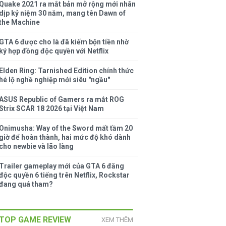
Quake 2021 ra mắt bản mở rộng mới nhân
dịp kỷ niệm 30 năm, mang tên Dawn of
the Machine
GTA 6 được cho là đã kiếm bộn tiền nhờ
ký hợp đồng độc quyền với Netflix
Elden Ring: Tarnished Edition chính thức
hé lộ nghề nghiệp mới siêu "ngầu"
ASUS Republic of Gamers ra mắt ROG
Strix SCAR 18 2026 tại Việt Nam
Onimusha: Way of the Sword mất tầm 20
giờ để hoàn thành, hai mức độ khó dành
cho newbie và lão làng
Trailer gameplay mới của GTA 6 đăng
độc quyền 6 tiếng trên Netflix, Rockstar
đang quá tham?
TOP GAME REVIEW
XEM THÊM