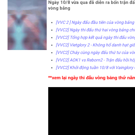
Ngày 10/8 vừa qua đã diễn ra bốn trận đấ
vòng bảng
[VVC 2 ] Ngày đấu đầu tiên của vòng bảng
[VVC2] Ngày thi đấu thứ hai vòng bảng ch
[VVC2] Tổng hợp kết quả ngày thi đấu vòn
[VVC2] Vietglory 2 - Không hổ danh hạt gi
[VVC2] Cháy cùng ngày đấu thứ tư của vò
[VVC2] AOK1 vs Reborn2 - Trận đấu hồi hộ
[VVC2] Khởi động tuần 10/8 với Vainglor
**xem lại ngày thi đấu vòng bảng thứ nă