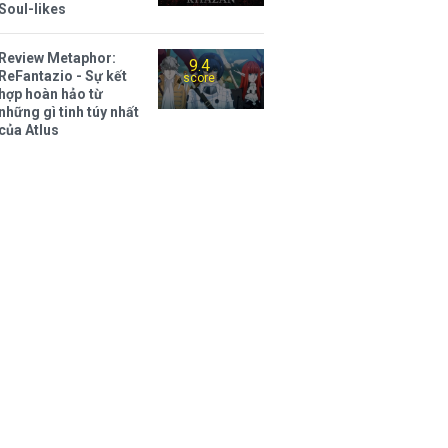
Soul-likes
Review Metaphor:
9.4
ReFantazio - Sự kết
score
hợp hoàn hảo từ
những gì tinh túy nhất
của Atlus