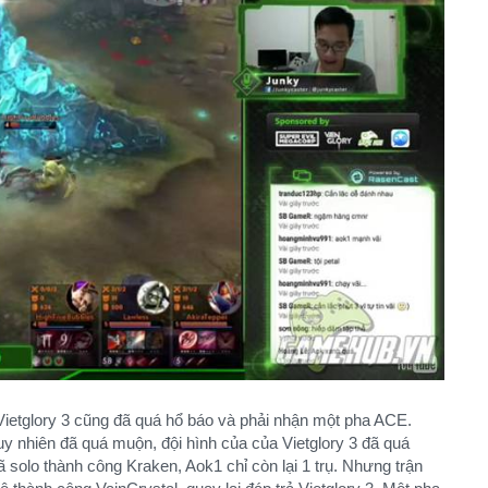
 Vietglory 3 cũng đã quá hổ báo và phải nhận một pha ACE.
tuy nhiên đã quá muộn, đội hình của của Vietglory 3 đã quá
ã solo thành công Kraken, Aok1 chỉ còn lại 1 trụ. Nhưng trận