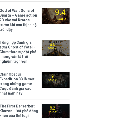
9.4
God of War: Sons of
Sparta – Game action
score
2D vào vai Kratos
trước khi cơn thịnh nộ
trỗi dậy
Tổng hợp đánh giá
8.6
sớm Ghost of Yotei -
score
Chưa thực sự đột phá
nhưng vẫn là trải
nghiệm trọn vẹn
Clair Obscur
9
Expedition 33 là một
score
trong những game
được đánh giá cao
nhất năm nay!
The First Berserker:
8.2
Khazan - Đột phá đáng
score
khen của thể loại