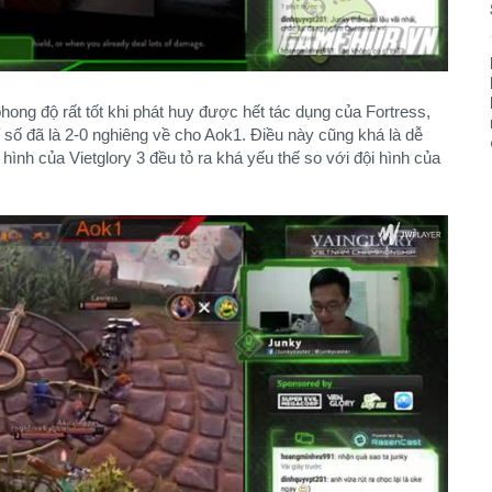
ong độ rất tốt khi phát huy được hết tác dụng của Fortress,
ỉ số đã là 2-0 nghiêng về cho Aok1. Điều này cũng khá là dễ
hình của Vietglory 3 đều tỏ ra khá yếu thế so với đội hình của