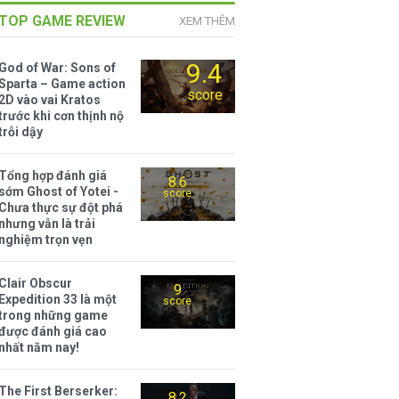
TOP GAME REVIEW
XEM THÊM
9.4
God of War: Sons of
Sparta – Game action
score
2D vào vai Kratos
trước khi cơn thịnh nộ
trỗi dậy
Tổng hợp đánh giá
8.6
sớm Ghost of Yotei -
score
Chưa thực sự đột phá
nhưng vẫn là trải
nghiệm trọn vẹn
Clair Obscur
9
Expedition 33 là một
score
trong những game
được đánh giá cao
nhất năm nay!
The First Berserker:
8.2