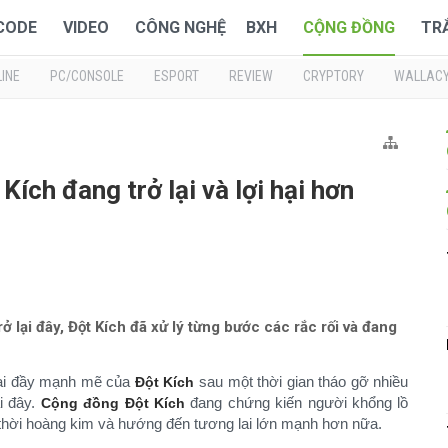
 CODE
VIDEO
CÔNG NGHỆ
BXH
CỘNG ĐỒNG
TR
INE
PC/CONSOLE
ESPORT
REVIEW
CRYPTORY
WALLAC
ích đang trở lại và lợi hại hơn
ở lại đây, Đột Kích đã xử lý từng bước các rắc rối và đang
lại đầy mạnh mẽ của
sau một thời gian tháo gỡ nhiều
Đột Kích
i đây.
đang chứng kiến người khổng lồ
Cộng đồng Đột Kích
thời hoàng kim và hướng đến tương lai lớn mạnh hơn nữa.