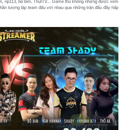
n, rip113, bộ bim, ThụtTV... Game thủ không những được xem
ần tượng lập team đấu với nhau qua những trận đấu đầy hấp