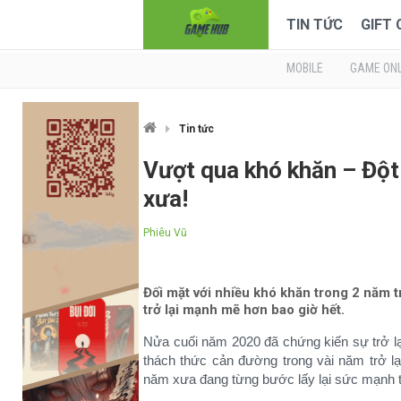
TIN TỨC
GIFT
MOBILE
GAME ONL
Tin tức
Vượt qua khó khăn – Đột K
xưa!
Phiêu Vũ
Đối mặt với nhiều khó khăn trong 2 năm tr
trở lại mạnh mẽ hơn bao giờ hết.
Nửa cuối năm 2020 đã chứng kiến sự trở 
thách thức cản đường trong vài năm trở lạ
năm xưa đang từng bước lấy lại sức mạnh 