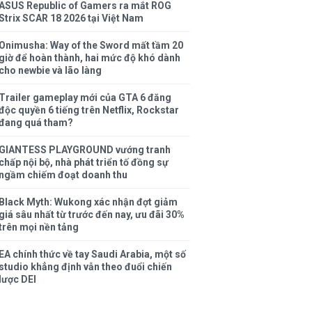
ASUS Republic of Gamers ra mắt ROG
Strix SCAR 18 2026 tại Việt Nam
Onimusha: Way of the Sword mất tầm 20
giờ để hoàn thành, hai mức độ khó dành
cho newbie và lão làng
Trailer gameplay mới của GTA 6 đăng
độc quyền 6 tiếng trên Netflix, Rockstar
đang quá tham?
GIANTESS PLAYGROUND vướng tranh
chấp nội bộ, nhà phát triển tố đồng sự
ngầm chiếm đoạt doanh thu
Black Myth: Wukong xác nhận đợt giảm
giá sâu nhất từ trước đến nay, ưu đãi 30%
trên mọi nền tảng
EA chính thức về tay Saudi Arabia, một số
studio khẳng định vẫn theo đuổi chiến
lược DEI