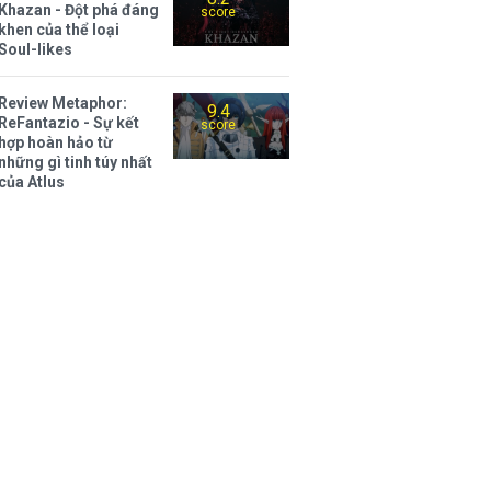
Khazan - Đột phá đáng
score
khen của thể loại
Soul-likes
Review Metaphor:
9.4
ReFantazio - Sự kết
score
hợp hoàn hảo từ
những gì tinh túy nhất
của Atlus