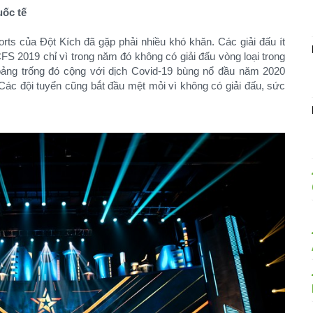
uốc tế
rts của Đột Kích đã gặp phải nhiều khó khăn. Các giải đấu ít
S 2019 chỉ vì trong năm đó không có giải đấu vòng loại trong
ảng trống đó cộng với dịch Covid-19 bùng nổ đầu năm 2020
. Các đội tuyển cũng bắt đầu mệt mỏi vì không có giải đấu, sức