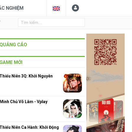
ẮC NGHIỆM
Y
QUẢNG CÁO
GAME MỚI
Thiếu Niên 3Q: Khởi Nguyên
Minh Chủ Võ Lâm - Vplay
Thiếu Niên Ca Hành: Khởi Động