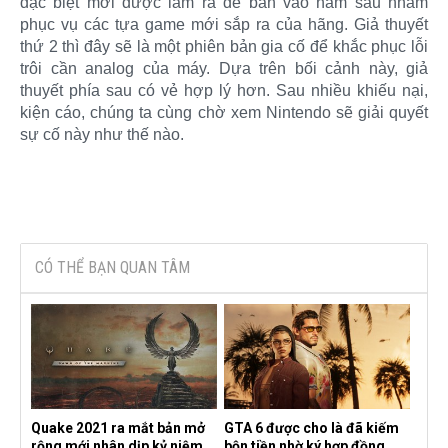
đặc biệt mới được làm ra để bán vào năm sau nhằm
phục vụ các tựa game mới sắp ra của hãng. Giả thuyết
thứ 2 thì đây sẽ là một phiên bản gia cố để khắc phục lỗi
trôi cần analog của máy. Dựa trên bối cảnh này, giả
thuyết phía sau có vẻ hợp lý hơn. Sau nhiều khiếu nại,
kiện cáo, chúng ta cùng chờ xem Nintendo sẽ giải quyết
sự cố này như thế nào.​
CÓ THỂ BẠN QUAN TÂM
Quake 2021 ra mắt bản mở
GTA 6 được cho là đã kiếm
rộng mới nhân dịp kỷ niệm
bộn tiền nhờ ký hợp đồng