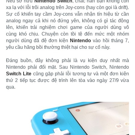
Nếu sở hữu
Nintendo Switch
, chắc hẳn bạn không còn
xa lạ với lỗi trôi analog trên Joy-cons (hay còn gọi là drift).
Sự cố khiến tay cầm Joy-cons vẫn nhận tín hiệu từ cần
analog ngay cả khi nó đứng yên, không có gì tác động
lên, khiến trải nghiệm chơi game của người dùng vô
cùng khó chịu. Chuyện còn tồi tệ đến mức một nhóm
người dùng đã đệ đơn kiện
Nintendo
vào hồi tháng 7,
yêu cầu hãng bồi thường thiệt hại cho sự cố này.
Đáng buồn, đây không phải là vụ kiện duy nhất mà
Nintendo phải đối mặt. Sau Nintendo Switch, Nintendo
Switch Lite
cũng gặp phải lỗi tương tự và một đơn kiện
thứ 2 tiếp tục được đệ trình lên tòa vào ngày 27/9 vừa
qua.