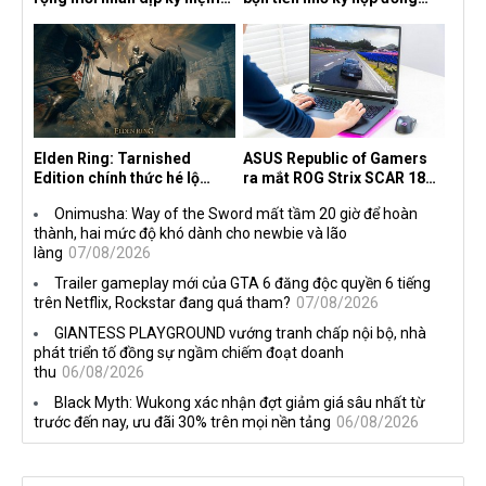
30 năm, mang tên Dawn of
độc quyền với Netflix
the Machine
Elden Ring: Tarnished
ASUS Republic of Gamers
Edition chính thức hé lộ
ra mắt ROG Strix SCAR 18
nghề nghiệp mới siêu "ngầu"
2026 tại Việt Nam
Onimusha: Way of the Sword mất tầm 20 giờ để hoàn
thành, hai mức độ khó dành cho newbie và lão
làng
07/08/2026
Trailer gameplay mới của GTA 6 đăng độc quyền 6 tiếng
trên Netflix, Rockstar đang quá tham?
07/08/2026
GIANTESS PLAYGROUND vướng tranh chấp nội bộ, nhà
phát triển tố đồng sự ngầm chiếm đoạt doanh
thu
06/08/2026
Black Myth: Wukong xác nhận đợt giảm giá sâu nhất từ
trước đến nay, ưu đãi 30% trên mọi nền tảng
06/08/2026