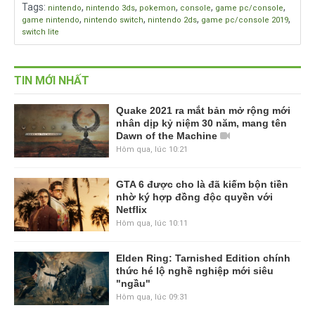
Tags
:
,
,
,
,
,
nintendo
nintendo 3ds
pokemon
console
game pc/console
,
,
,
,
game nintendo
nintendo switch
nintendo 2ds
game pc/console 2019
switch lite
TIN MỚI NHẤT
Quake 2021 ra mắt bản mở rộng mới
nhân dịp kỷ niệm 30 năm, mang tên
Dawn of the Machine
Hôm qua, lúc 10:21
GTA 6 được cho là đã kiếm bộn tiền
nhờ ký hợp đồng độc quyền với
Netflix
Hôm qua, lúc 10:11
Elden Ring: Tarnished Edition chính
thức hé lộ nghề nghiệp mới siêu
"ngầu"
Hôm qua, lúc 09:31