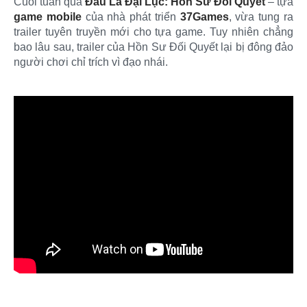
Cuối tuần qua
Đấu La Đại Lục: Hồn Sư Đối Quyết
– tựa
game mobile
của nhà phát triển
37Games
, vừa tung ra
trailer tuyên truyền mới cho tựa game. Tuy nhiên chẳng
bao lâu sau, trailer của Hồn Sư Đối Quyết lại bị đông đảo
người chơi chỉ trích vì đạo nhái.