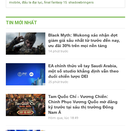
,
,
mobile
đấu la đại lục
final fantasy 15: shadowbringers
TIN MỚI NHẤT
Black Myth: Wukong xác nhận đợt
giảm giá sâu nhất từ trước đến nay,
ưu đãi 30% trên mọi nền tảng
14 phút trước
EA chính thức về tay Saudi Arabia,
một số studio khẳng định vẫn theo
đuổi chiến lược DEI
25 phút trước
Tam Quốc Chí - Vương Chiến:
Chinh Phục Vương Quốc mở đăng
ký trước tại sáu thị trường Đông
Nam Á
Hôm qua, lúc 18:49