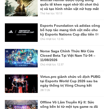
quốc tế khen ngợi nhờ lối chơi thú
vị và tạo hình nhân vật nữ hợp mắt
Thứ hai lúc 10:13
Esports Foundation và adidas công
bố hợp tác mang tính cột mốc cho
kỳ Esports Nations Cup đầu tiên
Chủ nhật lúc 12:46
Norse Saga Chính Thức Mở Cửa
Closed Beta Tại Việt Nam Từ 04 –
11/08/2026
Chủ nhật lúc 12:37
Virtus.pro giành chức vô địch PUBG
tại Esports World Cup 2026 sau ba
ngày thống trị Vòng Chung kết
28/7/26
Offline Võ Lâm Truyền Kỳ II: Sức
sống bền bỉ từ một tựa game ra đã