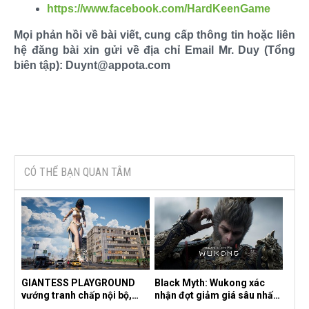
https://www.facebook.com/HardKeenGame
Mọi phản hồi về bài viết, cung cấp thông tin hoặc liên
hệ đăng bài xin gửi về địa chỉ Email Mr. Duy (Tổng
biên tập): Duynt@appota.com
CÓ THỂ BẠN QUAN TÂM
GIANTESS PLAYGROUND
Black Myth: Wukong xác
vướng tranh chấp nội bộ,
nhận đợt giảm giá sâu nhất
nhà phát triển tố đồng sự
từ trước đến nay, ưu đãi 30%