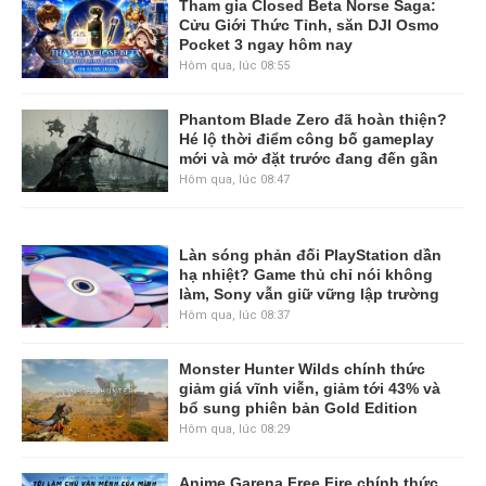
Tham gia Closed Beta Norse Saga:
Cửu Giới Thức Tỉnh, săn DJI Osmo
Pocket 3 ngay hôm nay
Hôm qua, lúc 08:55
Phantom Blade Zero đã hoàn thiện?
Hé lộ thời điểm công bố gameplay
mới và mở đặt trước đang đến gần
Hôm qua, lúc 08:47
Làn sóng phản đối PlayStation dần
hạ nhiệt? Game thủ chỉ nói không
làm, Sony vẫn giữ vững lập trường
Hôm qua, lúc 08:37
Monster Hunter Wilds chính thức
giảm giá vĩnh viễn, giảm tới 43% và
bổ sung phiên bản Gold Edition
Hôm qua, lúc 08:29
Anime Garena Free Fire chính thức