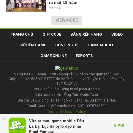
ra mắt 19 năm
28/7/26
VIEW MORE
TRANG CHỦ
GIFTCODE
BẢNG XẾP HẠNG
VIDEO
SỰ KIỆN GAME
CÔNG NGHỆ
GAME MOBILE
GAME ONLINE
ESPORTS
Mạng Xã Hội GameHub.vn - Mạng xã hội dành cho game thủ Việt.
Giấy phép số: 505/GP-BTTTT do Bộ Thông tin và Truyền thông cấp ngày
16/10/2017.
Đơn vị chủ quản: Công ty cổ phần Adsota.
Chịu trách nhiệm: Ông Trần Quốc Toản.
Địa chỉ: Le Building, số 11, ngõ 71, Láng Hạ, Ba Đình, Hà Nội.
Email: Contact@Gamehub.vn | SĐT: 0975730600
|
Terms of Uses
Policy
×
Vừa ra mắt, game mobile Đấu
Liên hệ đăng bài
VIEW
La Đại Lục đã bị tố đạo nhái
Final Fantasy