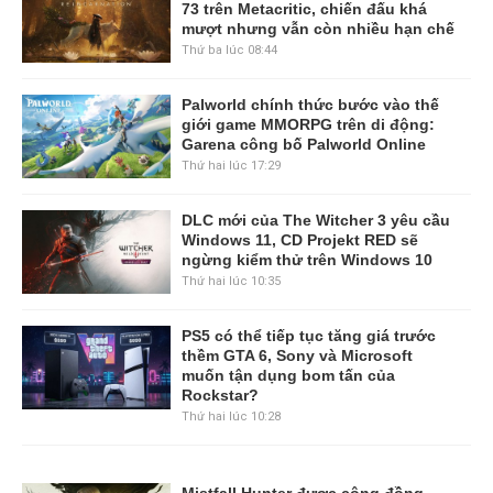
73 trên Metacritic, chiến đấu khá
mượt nhưng vẫn còn nhiều hạn chế
Thứ ba lúc 08:44
Palworld chính thức bước vào thế
giới game MMORPG trên di động:
Garena công bố Palworld Online
Thứ hai lúc 17:29
DLC mới của The Witcher 3 yêu cầu
Windows 11, CD Projekt RED sẽ
ngừng kiểm thử trên Windows 10
Thứ hai lúc 10:35
PS5 có thể tiếp tục tăng giá trước
thềm GTA 6, Sony và Microsoft
muốn tận dụng bom tấn của
Rockstar?
Thứ hai lúc 10:28
Mistfall Hunter được cộng đồng