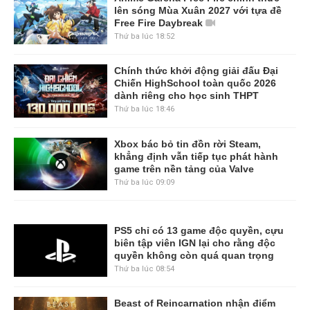
lên sóng Mùa Xuân 2027 với tựa đề
Free Fire Daybreak
Thứ ba lúc 18:52
Chính thức khởi động giải đấu Đại
Chiến HighSchool toàn quốc 2026
dành riêng cho học sinh THPT
Thứ ba lúc 18:46
Xbox bác bỏ tin đồn rời Steam,
khẳng định vẫn tiếp tục phát hành
game trên nền tảng của Valve
Thứ ba lúc 09:09
PS5 chỉ có 13 game độc quyền, cựu
biên tập viên IGN lại cho rằng độc
quyền không còn quá quan trọng
Thứ ba lúc 08:54
Beast of Reincarnation nhận điểm