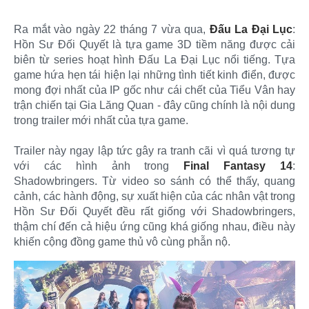
Ra mắt vào ngày 22 tháng 7 vừa qua,
Đấu La Đại Lục
:
Hồn Sư Đối Quyết là tựa game 3D tiềm năng được cải
biên từ series hoạt hình Đấu La Đại Lục nổi tiếng. Tựa
game hứa hẹn tái hiện lại những tình tiết kinh điển, được
mong đợi nhất của IP gốc như cái chết của Tiểu Vân hay
trận chiến tại Gia Lăng Quan - đây cũng chính là nội dung
trong trailer mới nhất của tựa game.
Trailer này ngay lập tức gây ra tranh cãi vì quá tương tự
với các hình ảnh trong
Final Fantasy 14
:
Shadowbringers. Từ video so sánh có thể thấy, quang
cảnh, các hành động, sự xuất hiện của các nhân vật trong
Hồn Sư Đối Quyết đều rất giống với Shadowbringers,
thậm chí đến cả hiệu ứng cũng khá giống nhau, điều này
khiến cộng đồng game thủ vô cùng phẫn nộ.​