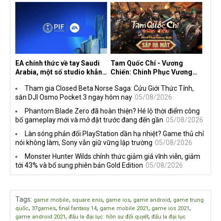
ngầm chiếm đoạt doanh thu
trên mọi nền tảng
EA chính thức về tay Saudi
Tam Quốc Chí - Vương
Arabia, một số studio khẳng
Chiến: Chinh Phục Vương
định vẫn theo đuổi chiến
Quốc mở đăng ký trước tại
Tham gia Closed Beta Norse Saga: Cửu Giới Thức Tỉnh,
lược DEI
sáu thị trường Đông Nam Á
săn DJI Osmo Pocket 3 ngay hôm nay
05/08/2026
Phantom Blade Zero đã hoàn thiện? Hé lộ thời điểm công
bố gameplay mới và mở đặt trước đang đến gần
05/08/2026
Làn sóng phản đối PlayStation dần hạ nhiệt? Game thủ chỉ
nói không làm, Sony vẫn giữ vững lập trường
05/08/2026
Monster Hunter Wilds chính thức giảm giá vĩnh viễn, giảm
tới 43% và bổ sung phiên bản Gold Edition
05/08/2026
Tags
:
,
,
,
,
game mobile
square enix
game ios
game android
game trung
,
,
,
,
,
quốc
37games
final fantasy 14
game mobile 2021
game ios 2021
,
,
game android 2021
đấu la đại lục: hồn sư đối quyết
đấu la đại lục