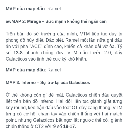
MVP của map đấu:
Ramel
awMAP 2: Mirage – Sức mạnh không thể ngăn cản
Trên bản đồ sở trường của mình, VTM tiếp tục duy trì
phong độ hủy diệt. Đặc biệt, Ramel một lần nữa ghi dấu
ấn với pha "ACE" đỉnh cao, khiến cả khán đài vỡ òa. Tỷ
số
13-8
nhanh chóng đưa VTM dẫn trước 2-0, đẩy
Galacticos vào tình thế cực kỳ khó khăn.​
MVP của map đấu:
Ramel
MAP 3: Inferno – Sự trở lại của Galacticos
Ở thế không còn gì để mất, Galacticos chiến đấu quyết
liệt trên bản đồ Inferno. Hai đội liên tục giành giật từng
key round, kéo trận đấu vào loạt OT đầy căng thẳng. VTM
từng có cơ hội chạm tay vào chiến thắng với hai match
point, nhưng Galacticos bất ngờ lật ngược thế cờ, giành
chiến thắng ở OT2 với tỷ số
19-17
.​