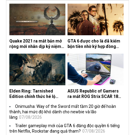
Quake 2021 ra mắt bản mở
GTA 6 được cho là đã kiếm
rộng mới nhân dịp kỷ niệm
bộn tiền nhờ ký hợp đồng
30 năm, mang tên Dawn of
độc quyền với Netflix
the Machine
Elden Ring: Tarnished
ASUS Republic of Gamers
Edition chính thức hé lộ
ra mắt ROG Strix SCAR 18
nghề nghiệp mới siêu "ngầu"
2026 tại Việt Nam
Onimusha: Way of the Sword mất tầm 20 giờ để hoàn
thành, hai mức độ khó dành cho newbie và lão
làng
07/08/2026
Trailer gameplay mới của GTA 6 đăng độc quyền 6 tiếng
trên Netflix, Rockstar đang quá tham?
07/08/2026