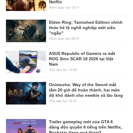
Netflix
Hôm qua, lúc 10:11
Elden Ring: Tarnished Edition chính
thức hé lộ nghề nghiệp mới siêu
"ngầu"
Hôm qua, lúc 09:31
ASUS Republic of Gamers ra mắt
ROG Strix SCAR 18 2026 tại Việt
Nam
Thứ sáu lúc 10:34
Onimusha: Way of the Sword mất
tầm 20 giờ để hoàn thành, hai mức
độ khó dành cho newbie và lão làng
Thứ sáu lúc 10:27
Trailer gameplay mới của GTA 6
đăng độc quyền 6 tiếng trên Netflix,
Rockstar đang quá tham?