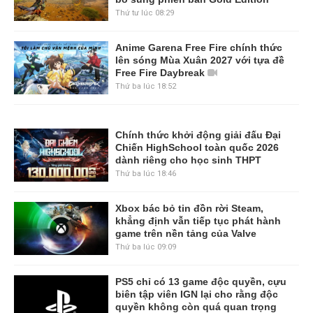
Thứ tư lúc 08:29
Anime Garena Free Fire chính thức
lên sóng Mùa Xuân 2027 với tựa đề
Free Fire Daybreak
Thứ ba lúc 18:52
Chính thức khởi động giải đấu Đại
Chiến HighSchool toàn quốc 2026
dành riêng cho học sinh THPT
Thứ ba lúc 18:46
Xbox bác bỏ tin đồn rời Steam,
khẳng định vẫn tiếp tục phát hành
game trên nền tảng của Valve
Thứ ba lúc 09:09
PS5 chỉ có 13 game độc quyền, cựu
biên tập viên IGN lại cho rằng độc
quyền không còn quá quan trọng