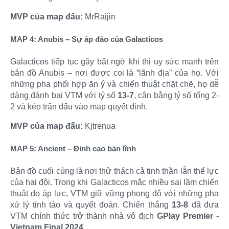
MVP của map đấu:
MrRaijin
MAP 4: Anubis – Sự áp đảo của Galacticos
Galacticos tiếp tục gây bất ngờ khi thị uy sức mạnh trên
bản đồ Anubis – nơi được coi là “lãnh địa” của họ. Với
những pha phối hợp ăn ý và chiến thuật chặt chẽ, họ dễ
dàng đánh bại VTM với tỷ số
13-7
, cân bằng tỷ số tổng 2-
2 và kéo trận đấu vào map quyết định.​
MVP của map đấu:
Kjtrenua
MAP 5: Ancient – Đỉnh cao bản lĩnh
Bản đồ cuối cùng là nơi thử thách cả tinh thần lẫn thể lực
của hai đội. Trong khi Galacticos mắc nhiều sai lầm chiến
thuật do áp lực, VTM giữ vững phong độ với những pha
xử lý tỉnh táo và quyết đoán. Chiến thắng
13-8
đã đưa
VTM chính thức trở thành nhà vô địch
GPlay Premier -
Vietnam Final 2024
.​