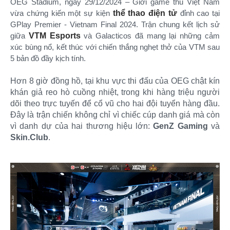
OEG Stadium, ngày 29/12/2024 – Giới game thủ Việt Nam
vừa chứng kiến một sự kiện
thể thao điện tử
đỉnh cao tại
GPlay Premier - Vietnam Final 2024. Trận chung kết lịch sử
giữa
VTM Esports
và Galacticos đã mang lại những cảm
xúc bùng nổ, kết thúc với chiến thắng nghẹt thở của VTM sau
5 bản đồ đầy kịch tính.
Hơn 8 giờ đồng hồ, tại khu vực thi đấu của OEG chật kín
khán giả reo hò cuồng nhiệt, trong khi hàng triệu người
dõi theo trực tuyến để cổ vũ cho hai đội tuyển hàng đầu.
Đây là trận chiến không chỉ vì chiếc cúp danh giá mà còn
vì danh dự của hai thương hiệu lớn:
GenZ Gaming
và
Skin.Club
.​