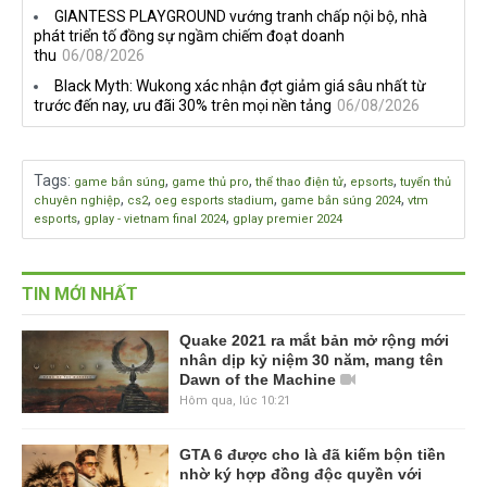
GIANTESS PLAYGROUND vướng tranh chấp nội bộ, nhà
phát triển tố đồng sự ngầm chiếm đoạt doanh
thu
06/08/2026
Black Myth: Wukong xác nhận đợt giảm giá sâu nhất từ
trước đến nay, ưu đãi 30% trên mọi nền tảng
06/08/2026
Tags
:
,
,
,
,
game bắn súng
game thủ pro
thể thao điện tử
epsorts
tuyển thủ
,
,
,
,
chuyên nghiệp
cs2
oeg esports stadium
game bắn súng 2024
vtm
,
,
esports
gplay - vietnam final 2024
gplay premier 2024
TIN MỚI NHẤT
Quake 2021 ra mắt bản mở rộng mới
nhân dịp kỷ niệm 30 năm, mang tên
Dawn of the Machine
Hôm qua, lúc 10:21
GTA 6 được cho là đã kiếm bộn tiền
nhờ ký hợp đồng độc quyền với