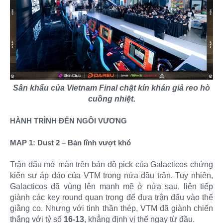
Sân khấu của Vietnam Final chật kín khán giả reo hò
cuồng nhiệt.
HÀNH TRÌNH ĐẾN NGÔI VƯƠNG
MAP 1: Dust 2 – Bản lĩnh vượt khó
Trận đấu mở màn trên bản đồ pick của Galacticos chứng
kiến sự áp đảo của VTM trong nửa đầu trận. Tuy nhiên,
Galacticos đã vùng lên mạnh mẽ ở nửa sau, liên tiếp
giành các key round quan trọng để đưa trận đấu vào thế
giằng co. Nhưng với tinh thần thép, VTM đã giành chiến
thắng với tỷ số
16-13
, khẳng định vị thế ngay từ đầu.​