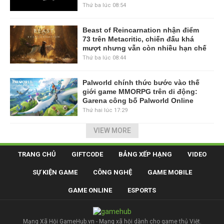
Thứ ba lúc 08:54
Beast of Reincarnation nhận điểm
73 trên Metacritic, chiến đấu khá
mượt nhưng vẫn còn nhiều hạn chế
Thứ ba lúc 08:44
Palworld chính thức bước vào thế
giới game MMORPG trên di động:
Garena công bố Palworld Online
Thứ hai lúc 17:29
VIEW MORE
TRANG CHỦ
GIFTCODE
BẢNG XẾP HẠNG
VIDEO
SỰ KIỆN GAME
CÔNG NGHỆ
GAME MOBILE
GAME ONLINE
ESPORTS
Mạng Xã Hội GameHub.vn - Mạng xã hội dành cho game thủ Việt.