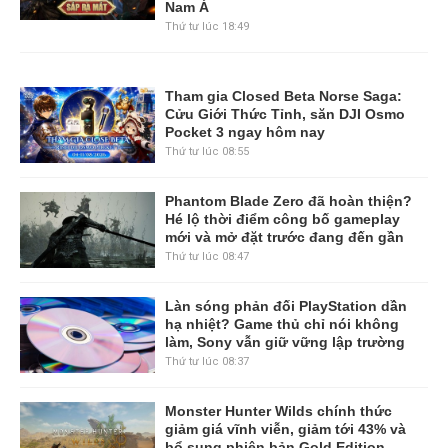
Nam Á
Thứ tư lúc 18:49
Tham gia Closed Beta Norse Saga:
Cửu Giới Thức Tỉnh, săn DJI Osmo
Pocket 3 ngay hôm nay
Thứ tư lúc 08:55
Phantom Blade Zero đã hoàn thiện?
Hé lộ thời điểm công bố gameplay
mới và mở đặt trước đang đến gần
Thứ tư lúc 08:47
Làn sóng phản đối PlayStation dần
hạ nhiệt? Game thủ chỉ nói không
làm, Sony vẫn giữ vững lập trường
Thứ tư lúc 08:37
Monster Hunter Wilds chính thức
giảm giá vĩnh viễn, giảm tới 43% và
bổ sung phiên bản Gold Edition