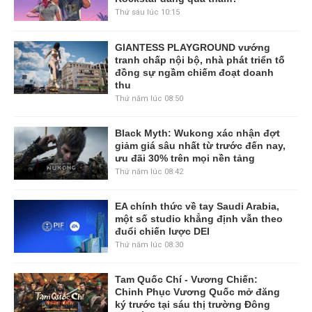
Thứ sáu lúc 10:15
GIANTESS PLAYGROUND vướng
tranh chấp nội bộ, nhà phát triển tố
đồng sự ngầm chiếm đoạt doanh
thu
Thứ năm lúc 08:50
Black Myth: Wukong xác nhận đợt
giảm giá sâu nhất từ trước đến nay,
ưu đãi 30% trên mọi nền tảng
Thứ năm lúc 08:42
EA chính thức về tay Saudi Arabia,
một số studio khẳng định vẫn theo
đuổi chiến lược DEI
Thứ năm lúc 08:30
Tam Quốc Chí - Vương Chiến:
Chinh Phục Vương Quốc mở đăng
ký trước tại sáu thị trường Đông