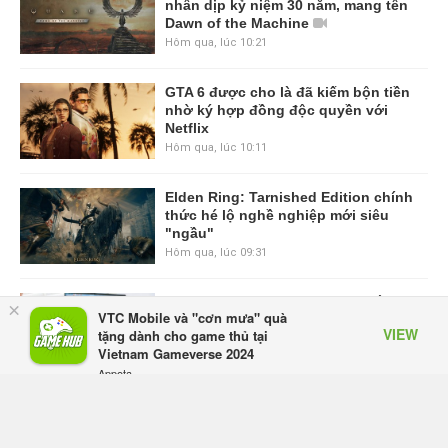
nhân dịp kỷ niệm 30 năm, mang tên
Dawn of the Machine
Hôm qua, lúc 10:21
GTA 6 được cho là đã kiếm bộn tiền
nhờ ký hợp đồng độc quyền với
Netflix
Hôm qua, lúc 10:11
Elden Ring: Tarnished Edition chính
thức hé lộ nghề nghiệp mới siêu
"ngầu"
Hôm qua, lúc 09:31
ASUS Republic of Gamers ra mắt
×
VTC Mobile và "cơn mưa" quà
ROG Strix SCAR 18 2026 tại Việt
VIEW
tặng dành cho game thủ tại
Nam
Vietnam Gameverse 2024
Thứ sáu lúc 10:34
Appota
FREE - In Google Play
Onimusha: Way of the Sword mất
tầm 20 giờ để hoàn thành, hai mức
độ khó dành cho newbie và lão làng