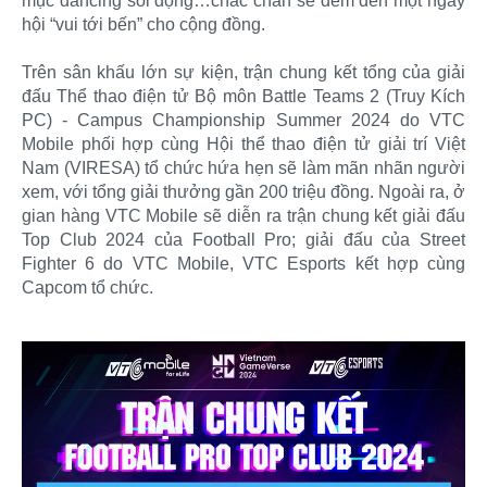
mục dancing sôi động…chắc chắn sẽ đem đến một ngày
hội “vui tới bến” cho cộng đồng.
Trên sân khấu lớn sự kiện, trận chung kết tổng của giải
đấu Thể thao điện tử Bộ môn Battle Teams 2 (Truy Kích
PC) - Campus Championship Summer 2024 do VTC
Mobile phối hợp cùng Hội thể thao điện tử giải trí Việt
Nam (VIRESA) tổ chức hứa hẹn sẽ làm mãn nhãn người
xem, với tổng giải thưởng gần 200 triệu đồng. Ngoài ra, ở
gian hàng VTC Mobile sẽ diễn ra trận chung kết giải đấu
Top Club 2024 của Football Pro; giải đấu của Street
Fighter 6 do VTC Mobile, VTC Esports kết hợp cùng
Capcom tổ chức.