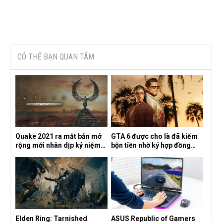
CÓ THỂ BẠN QUAN TÂM
Quake 2021 ra mắt bản mở
GTA 6 được cho là đã kiếm
rộng mới nhân dịp kỷ niệm
bộn tiền nhờ ký hợp đồng
30 năm, mang tên Dawn of
độc quyền với Netflix
the Machine
Elden Ring: Tarnished
ASUS Republic of Gamers