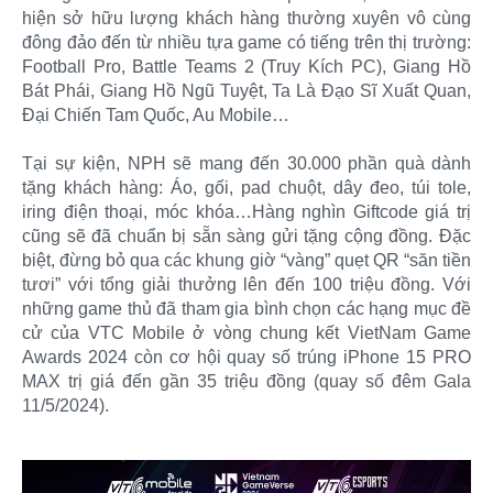
hiện sở hữu lượng khách hàng thường xuyên vô cùng
đông đảo đến từ nhiều tựa game có tiếng trên thị trường:
Football Pro, Battle Teams 2 (Truy Kích PC), Giang Hồ
Bát Phái, Giang Hồ Ngũ Tuyệt, Ta Là Đạo Sĩ Xuất Quan,
Đại Chiến Tam Quốc, Au Mobile…
Tại sự kiện, NPH sẽ mang đến 30.000 phần quà dành
tặng khách hàng: Áo, gối, pad chuột, dây đeo, túi tole,
iring điện thoại, móc khóa…Hàng nghìn Giftcode giá trị
cũng sẽ đã chuẩn bị sẵn sàng gửi tặng cộng đồng. Đặc
biệt, đừng bỏ qua các khung giờ “vàng” quẹt QR “săn tiền
tươi” với tổng giải thưởng lên đến 100 triệu đồng. Với
những game thủ đã tham gia bình chọn các hạng mục đề
cử của VTC Mobile ở vòng chung kết VietNam Game
Awards 2024 còn cơ hội quay số trúng iPhone 15 PRO
MAX trị giá đến gần 35 triệu đồng (quay số đêm Gala
11/5/2024).