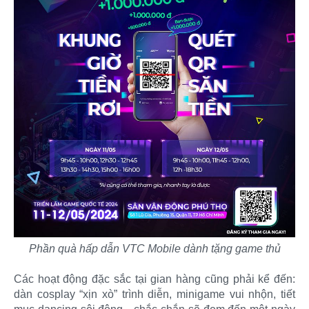
Phần quà hấp dẫn VTC Mobile dành tặng game thủ
Các hoạt động đặc sắc tại gian hàng cũng phải kể đến:
dàn cosplay “xịn xò” trình diễn, minigame vui nhộn, tiết