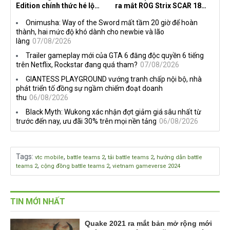
Edition chính thức hé lộ
ra mắt ROG Strix SCAR 18
nghề nghiệp mới siêu "ngầu"
2026 tại Việt Nam
Onimusha: Way of the Sword mất tầm 20 giờ để hoàn
thành, hai mức độ khó dành cho newbie và lão
làng
07/08/2026
Trailer gameplay mới của GTA 6 đăng độc quyền 6 tiếng
trên Netflix, Rockstar đang quá tham?
07/08/2026
GIANTESS PLAYGROUND vướng tranh chấp nội bộ, nhà
phát triển tố đồng sự ngầm chiếm đoạt doanh
thu
06/08/2026
Black Myth: Wukong xác nhận đợt giảm giá sâu nhất từ
trước đến nay, ưu đãi 30% trên mọi nền tảng
06/08/2026
Tags
:
,
,
,
vtc mobile
battle teams 2
tải battle teams 2
hướng dẫn battle
,
,
teams 2
cộng đồng battle teams 2
vietnam gameverse 2024
TIN MỚI NHẤT
Quake 2021 ra mắt bản mở rộng mới