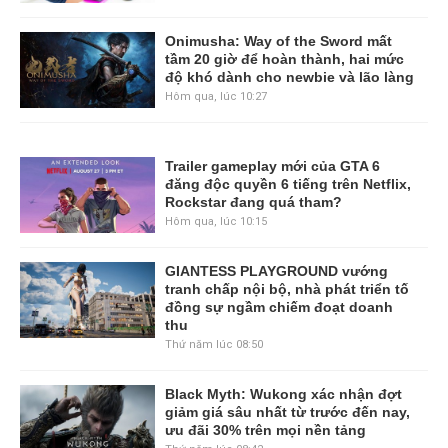
Onimusha: Way of the Sword mất
tầm 20 giờ để hoàn thành, hai mức
độ khó dành cho newbie và lão làng
Hôm qua, lúc 10:27
Trailer gameplay mới của GTA 6
đăng độc quyền 6 tiếng trên Netflix,
Rockstar đang quá tham?
Hôm qua, lúc 10:15
GIANTESS PLAYGROUND vướng
tranh chấp nội bộ, nhà phát triển tố
đồng sự ngầm chiếm đoạt doanh
thu
Thứ năm lúc 08:50
Black Myth: Wukong xác nhận đợt
giảm giá sâu nhất từ trước đến nay,
ưu đãi 30% trên mọi nền tảng