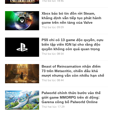
Thứ ba lúc 18:46
Xbox bác bỏ tin đồn rời Steam,
khẳng định vẫn tiếp tục phát hành
game trên nền tảng của Valve
Thứ ba lúc 09:09
PS5 chỉ có 13 game độc quyền, cựu
biên tập viên IGN lại cho rằng độc
quyền không còn quá quan trọng
Thứ ba lúc 08:54
Beast of Reincarnation nhận điểm
73 trên Metacritic, chiến đấu khá
mượt nhưng vẫn còn nhiều hạn chế
Thứ ba lúc 08:44
Palworld chính thức bước vào thế
giới game MMORPG trên di động:
Garena công bố Palworld Online
Thứ hai lúc 17:29