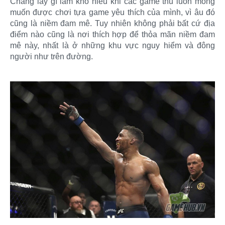
Chẳng lấy gì làm khó hiểu khi các game thủ luôn mong
muốn được chơi tựa game yêu thích của mình, vì âu đó
cũng là niềm đam mê. Tuy nhiên không phải bất cứ địa
điểm nào cũng là nơi thích hợp để thỏa mãn niềm đam
mê này, nhất là ở những khu vực nguy hiểm và đông
người như trên đường.