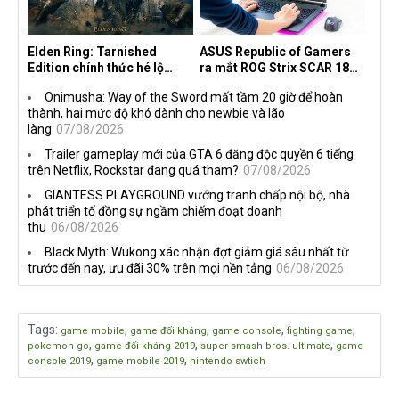
Elden Ring: Tarnished
ASUS Republic of Gamers
Edition chính thức hé lộ
ra mắt ROG Strix SCAR 18
nghề nghiệp mới siêu "ngầu"
2026 tại Việt Nam
Onimusha: Way of the Sword mất tầm 20 giờ để hoàn
thành, hai mức độ khó dành cho newbie và lão
làng
07/08/2026
Trailer gameplay mới của GTA 6 đăng độc quyền 6 tiếng
trên Netflix, Rockstar đang quá tham?
07/08/2026
GIANTESS PLAYGROUND vướng tranh chấp nội bộ, nhà
phát triển tố đồng sự ngầm chiếm đoạt doanh
thu
06/08/2026
Black Myth: Wukong xác nhận đợt giảm giá sâu nhất từ
trước đến nay, ưu đãi 30% trên mọi nền tảng
06/08/2026
Tags
:
,
,
,
,
game mobile
game đối kháng
game console
fighting game
,
,
,
pokemon go
game đối kháng 2019
super smash bros. ultimate
game
,
,
console 2019
game mobile 2019
nintendo swtich