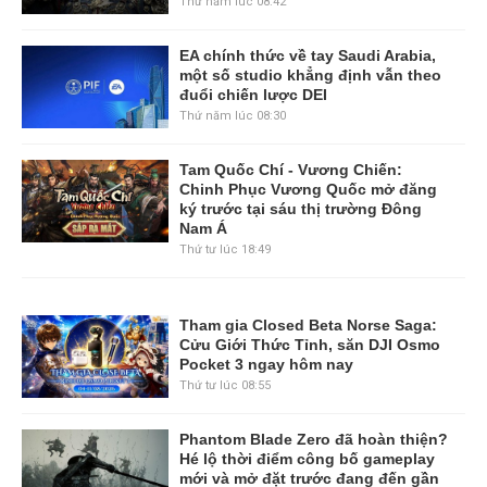
Thứ năm lúc 08:42
EA chính thức về tay Saudi Arabia,
một số studio khẳng định vẫn theo
đuổi chiến lược DEI
Thứ năm lúc 08:30
Tam Quốc Chí - Vương Chiến:
Chinh Phục Vương Quốc mở đăng
ký trước tại sáu thị trường Đông
Nam Á
Thứ tư lúc 18:49
Tham gia Closed Beta Norse Saga:
Cửu Giới Thức Tỉnh, săn DJI Osmo
Pocket 3 ngay hôm nay
Thứ tư lúc 08:55
Phantom Blade Zero đã hoàn thiện?
Hé lộ thời điểm công bố gameplay
mới và mở đặt trước đang đến gần