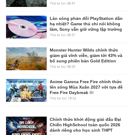
Thứ tư lúc 08:47
Làn sóng phản đối PlayStation dần
hạ nhiệt? Game thủ chỉ nói không
làm, Sony vẫn giữ vững lập trường
Thứ tư lúc 08:37
Monster Hunter Wilds chính thức
giảm giá vĩnh viễn, giảm tới 43% và
bổ sung phiên bản Gold Edition
Thứ tư lúc 08:29
Anime Garena Free Fire chính thức
lên sóng Mùa Xuân 2027 với tựa đề
Free Fire Daybreak
Thứ ba lúc 18:52
Chính thức khởi động giải đấu Đại
Chiến HighSchool toàn quốc 2026
dành riêng cho học sinh THPT