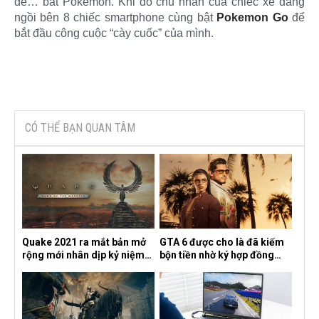
để… bắt Pokemon. Khi đó chủ nhân của chiếc xe đang
ngồi bên 8 chiếc smartphone cùng bật
Pokemon Go
để
bắt đầu công cuộc “cày cuốc” của mình.​
CÓ THỂ BẠN QUAN TÂM
Quake 2021 ra mắt bản mở
GTA 6 được cho là đã kiếm
rộng mới nhân dịp kỷ niệm
bộn tiền nhờ ký hợp đồng
30 năm, mang tên Dawn of
độc quyền với Netflix
the Machine