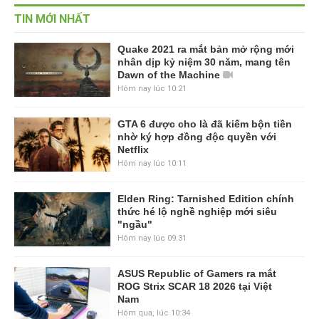
TIN MỚI NHẤT
Quake 2021 ra mắt bản mở rộng mới
nhân dịp kỷ niệm 30 năm, mang tên
Dawn of the Machine
Hôm nay lúc 10:21
GTA 6 được cho là đã kiếm bộn tiền
nhờ ký hợp đồng độc quyền với
Netflix
Hôm nay lúc 10:11
Elden Ring: Tarnished Edition chính
thức hé lộ nghề nghiệp mới siêu
"ngầu"
Hôm nay lúc 09:31
ASUS Republic of Gamers ra mắt
ROG Strix SCAR 18 2026 tại Việt
Nam
Hôm qua, lúc 10:34