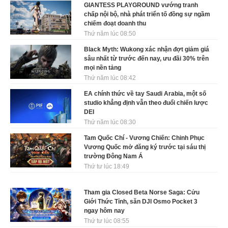
GIANTESS PLAYGROUND vướng tranh
chấp nội bộ, nhà phát triển tố đồng sự ngầm
chiếm đoạt doanh thu
Thứ năm lúc 08:50
Black Myth: Wukong xác nhận đợt giảm giá
sâu nhất từ trước đến nay, ưu đãi 30% trên
mọi nền tảng
Thứ năm lúc 08:42
EA chính thức về tay Saudi Arabia, một số
studio khẳng định vẫn theo đuổi chiến lược
DEI
Thứ năm lúc 08:30
Tam Quốc Chí - Vương Chiến: Chinh Phục
Vương Quốc mở đăng ký trước tại sáu thị
trường Đông Nam Á
Thứ tư lúc 18:49
Tham gia Closed Beta Norse Saga: Cửu
Giới Thức Tỉnh, săn DJI Osmo Pocket 3
ngay hôm nay
Thứ tư lúc 08:55