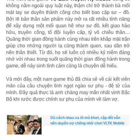
không nằm ngoài quy luật này, thậm chí trở thành bà mối
mát tay se duyên thành công cho biết bao cặp sư – đồ.
Bởi lẽ bản thân sản phẩm này mở ra rất nhiều tính năng
để xây dựng một mối quan hệ như sư đồ, kết giao hảo
hữu, truyền công, tổ đội luyện cấp, tỷ võ chiêu thân…
Quãng thời gian đồng hành cùng nhau trên khắp mặt trận
giúp cho những người lạ cũng thành quen, sau dần trở
nên thân thiết. Từ đó, họ sẽ luôn có nhiều kỷ niệm đáng
nhớ với nhau trong suốt quãng thời gian đồng hành trong
game, dễ nảy sinh tình cảm cũng là chuyện dễ hiểu.
Và mới đây, một nam game thủ đã chia sẻ về cái kết viên
mãn của câu chuyện tình ngọt ngào sư phụ - đệ tử của
mình. Đây quả thực là anh chàng may mắn nhất vịnh Bắc
Bộ khi rước được chính sư phụ của mình về làm vợ.
Dù cách nhau xa tít mù khơi, cặp đôi vẫn
nên duyên vợ chồng nhờ chơi VLTK Mobile