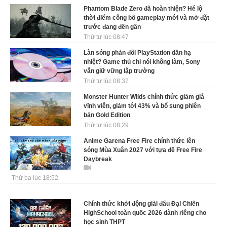
Phantom Blade Zero đã hoàn thiện? Hé lộ
thời điểm công bố gameplay mới và mở đặt
trước đang đến gần
Thứ tư lúc 08:47
Làn sóng phản đối PlayStation dần hạ
nhiệt? Game thủ chỉ nói không làm, Sony
vẫn giữ vững lập trường
Thứ tư lúc 08:37
Monster Hunter Wilds chính thức giảm giá
vĩnh viễn, giảm tới 43% và bổ sung phiên
bản Gold Edition
Thứ tư lúc 08:29
Anime Garena Free Fire chính thức lên
sóng Mùa Xuân 2027 với tựa đề Free Fire
Daybreak
Thứ ba lúc 18:52
Chính thức khởi động giải đấu Đại Chiến
HighSchool toàn quốc 2026 dành riêng cho
học sinh THPT