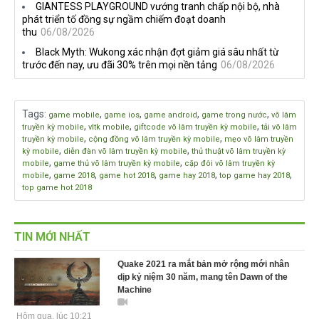
GIANTESS PLAYGROUND vướng tranh chấp nội bộ, nhà
phát triển tố đồng sự ngầm chiếm đoạt doanh
thu
06/08/2026
Black Myth: Wukong xác nhận đợt giảm giá sâu nhất từ
trước đến nay, ưu đãi 30% trên mọi nền tảng
06/08/2026
Tags
:
,
,
,
,
game mobile
game ios
game android
game trong nước
võ lâm
,
,
,
truyền kỳ mobile
vltk mobile
giftcode võ lâm truyền kỳ mobile
tải võ lâm
,
,
truyền kỳ mobile
cộng đồng võ lâm truyền kỳ mobile
mẹo võ lâm truyền
,
,
kỳ mobile
diễn đàn võ lâm truyền kỳ mobile
thủ thuật võ lâm truyền kỳ
,
,
mobile
game thủ võ lâm truyền kỳ mobile
cặp đôi võ lâm truyền kỳ
,
,
,
,
,
mobile
game 2018
game hot 2018
game hay 2018
top game hay 2018
top game hot 2018
TIN MỚI NHẤT
Quake 2021 ra mắt bản mở rộng mới nhân
dịp kỷ niệm 30 năm, mang tên Dawn of the
Machine
Hôm qua, lúc 10:21