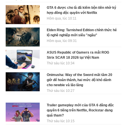
GTA 6 được cho là đã kiếm bộn tiền nhờ ký
hợp đồng độc quyền với Netflix
Hôm qua, lúc 10:11
Elden Ring: Tarnished Edition chính thức hé
lộ nghề nghiệp mới siêu "ngầu"
Hôm qua, lúc 09:31
ASUS Republic of Gamers ra mắt ROG
Strix SCAR 18 2026 tại Việt Nam
Thứ sáu lúc 10:34
Onimusha: Way of the Sword mất tầm 20
giờ để hoàn thành, hai mức độ khó dành
cho newbie và lão làng
Thứ sáu lúc 10:27
Trailer gameplay mới của GTA 6 đăng độc
quyền 6 tiếng trên Netflix, Rockstar đang
quá tham?
Thứ sáu lúc 10:15