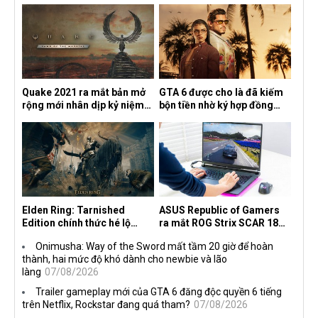
Quake 2021 ra mắt bản mở
GTA 6 được cho là đã kiếm
rộng mới nhân dịp kỷ niệm
bộn tiền nhờ ký hợp đồng
30 năm, mang tên Dawn of
độc quyền với Netflix
the Machine
Elden Ring: Tarnished
ASUS Republic of Gamers
Edition chính thức hé lộ
ra mắt ROG Strix SCAR 18
nghề nghiệp mới siêu "ngầu"
2026 tại Việt Nam
Onimusha: Way of the Sword mất tầm 20 giờ để hoàn
thành, hai mức độ khó dành cho newbie và lão
làng
07/08/2026
Trailer gameplay mới của GTA 6 đăng độc quyền 6 tiếng
trên Netflix, Rockstar đang quá tham?
07/08/2026