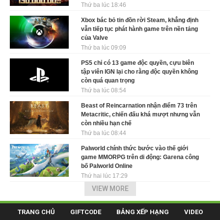
Thứ ba lúc 18:46
Xbox bác bỏ tin đồn rời Steam, khẳng định
vẫn tiếp tục phát hành game trên nền tảng
của Valve
Thứ ba lúc 09:09
PS5 chỉ có 13 game độc quyền, cựu biên
tập viên IGN lại cho rằng độc quyền không
còn quá quan trọng
Thứ ba lúc 08:54
Beast of Reincarnation nhận điểm 73 trên
Metacritic, chiến đấu khá mượt nhưng vẫn
còn nhiều hạn chế
Thứ ba lúc 08:44
Palworld chính thức bước vào thế giới
game MMORPG trên di động: Garena công
bố Palworld Online
Thứ hai lúc 17:29
VIEW MORE
TRANG CHỦ
GIFTCODE
BẢNG XẾP HẠNG
VIDEO