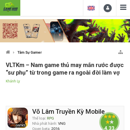
Tâm Sự Gamer
VLTKm – Nam game thủ may mắn rước được
“sư phụ” từ trong game ra ngoài đời làm vợ
Khánh Ly
Võ Lâm Truyền Kỳ Mobile
Thể loại:
RPG
Nhà phát hành:
VNG
4.33333
Open beta:
2016