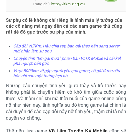
Trang chủ:
http://vltkm.zing.vn/
Sư phụ có lẽ không chỉ riêng là hình mẫu lý tưởng của
các cô nàng mà ngay đến cả các nam game thủ cũng
rất dễ đổ gục trước sư phụ của mình.
Cặp đôi VLTKm: Hậu chia tay, bạn gái theo hẳn sang server
mới nhận làm sư phụ
Chuyện tình “Em gái mưa” phiên bản VLTK Mobile và cái kết
phá ngược bản gốc
Vượt 5000km về gặp người yêu qua game, cô gái được cầu
hôn chỉ sau một tháng hẹn hò
Những câu chuyện tình yêu giữa thầy và trò trước nay
không phải là chuyện hiếm có khó tìm giữa cuộc sống
thực. Và thậm chí, khi mà thời buổi của game online bùng
nổ như hiện nay, tình nghĩa sư đồ trong game lại chính là
cái duyên để các cặp đôi nảy nở tình yêu, thậm chí là nên
duyên vợ chồng.
Thế nên, tựa game
Võ Lâm Truyền Kỳ Mobile
cũng sẽ