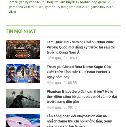
,
,
,
lâm truyền kỳ mobile
thủ thuật võ lâm truyền kỳ mobile
top game 2017
,
,
,
game thủ võ lâm truyền kỳ mobile
top game hot 2017
game hay 2017
vlkm
TIN MỚI NHẤT
Tam Quốc Chí - Vương Chiến: Chinh Phục
Vương Quốc mở đăng ký trước tại sáu thị
trường Đông Nam Á
Hôm qua, lúc 18:49
Tham gia Closed Beta Norse Saga: Cửu
Giới Thức Tỉnh, săn DJI Osmo Pocket 3
ngay hôm nay
Hôm qua, lúc 08:55
Phantom Blade Zero đã hoàn thiện? Hé lộ
thời điểm công bố gameplay mới và mở đặt
trước đang đến gần
Hôm qua, lúc 08:47
Làn sóng phản đối PlayStation dần hạ
nhiệt? Game thủ chỉ nói không làm, Sony
vẫn giữ vững lập trường