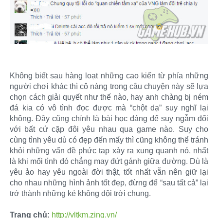
Không biết sau hàng loạt những cao kiến từ phía những
người chơi khác thì cô nàng trong câu chuyện này sẽ lựa
chọn cách giải quyết như thế nào, hay anh chàng bị ném
đá kia có vô tình đọc được mà “chột dạ” suy nghĩ lại
không. Đây cũng chính là bài học đáng để suy ngẫm đối
với bất cứ cặp đôi yêu nhau qua game nào. Suy cho
cùng tình yêu dù có đẹp đến mấy thì cũng không thể tránh
khỏi những vấn đề phức tạp xảy ra xung quanh nó, nhất
là khi mối tình đó chẳng may đứt gánh giữa đường. Dù là
yêu ảo hay yêu ngoài đời thật, tốt nhất vẫn nên giữ lại
cho nhau những hình ảnh tốt đẹp, đừng để “sau tất cả” lại
trở thành những kẻ không đội trời chung.
Trang chủ:
http://vltkm.zing.vn/