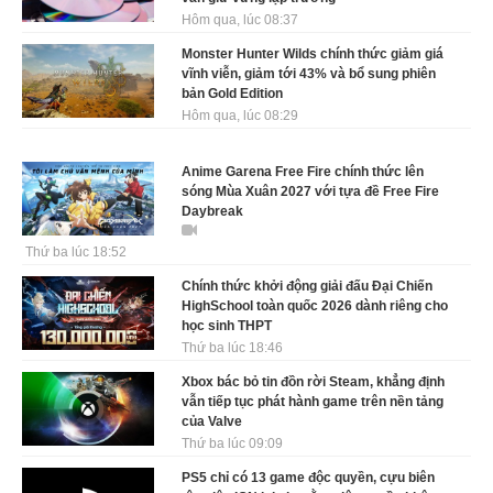
Hôm qua, lúc 08:37
Monster Hunter Wilds chính thức giảm giá
vĩnh viễn, giảm tới 43% và bổ sung phiên
bản Gold Edition
Hôm qua, lúc 08:29
Anime Garena Free Fire chính thức lên
sóng Mùa Xuân 2027 với tựa đề Free Fire
Daybreak
Thứ ba lúc 18:52
Chính thức khởi động giải đấu Đại Chiến
HighSchool toàn quốc 2026 dành riêng cho
học sinh THPT
Thứ ba lúc 18:46
Xbox bác bỏ tin đồn rời Steam, khẳng định
vẫn tiếp tục phát hành game trên nền tảng
của Valve
Thứ ba lúc 09:09
PS5 chỉ có 13 game độc quyền, cựu biên