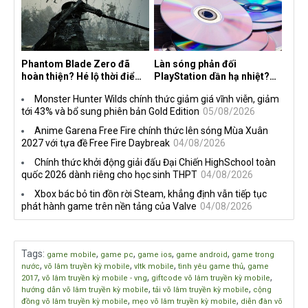
Phantom Blade Zero đã
Làn sóng phản đối
hoàn thiện? Hé lộ thời điểm
PlayStation dần hạ nhiệt?
công bố gameplay mới và
Game thủ chỉ nói không
Monster Hunter Wilds chính thức giảm giá vĩnh viễn, giảm
mở đặt trước đang đến gần
làm, Sony vẫn giữ vững lập
tới 43% và bổ sung phiên bản Gold Edition
05/08/2026
trường
Anime Garena Free Fire chính thức lên sóng Mùa Xuân
2027 với tựa đề Free Fire Daybreak
04/08/2026
Chính thức khởi động giải đấu Đại Chiến HighSchool toàn
quốc 2026 dành riêng cho học sinh THPT
04/08/2026
Xbox bác bỏ tin đồn rời Steam, khẳng định vẫn tiếp tục
phát hành game trên nền tảng của Valve
04/08/2026
Tags
:
,
,
,
,
game mobile
game pc
game ios
game android
game trong
,
,
,
,
nước
võ lâm truyền kỳ mobile
vltk mobile
tình yêu game thủ
game
,
,
,
2017
võ lâm truyền kỳ mobile - vng
giftcode võ lâm truyền kỳ mobile
,
,
hướng dẫn võ lâm truyền kỳ mobile
tải võ lâm truyền kỳ mobile
cộng
,
,
đồng võ lâm truyền kỳ mobile
mẹo võ lâm truyền kỳ mobile
diễn đàn võ