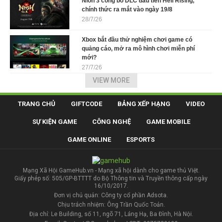
Nioh 3 công bố DLC đầu tiên Hell Rising,
chính thức ra mắt vào ngày 19/8
28/7/26
Xbox bắt đầu thử nghiệm chơi game có
quảng cáo, mở ra mô hình chơi miễn phí
mới?
27/7/26
VIEW MORE
TRANG CHỦ
GIFTCODE
BẢNG XẾP HẠNG
VIDEO
SỰ KIỆN GAME
CÔNG NGHỆ
GAME MOBILE
GAME ONLINE
ESPORTS
Mạng Xã Hội GameHub.vn - Mạng xã hội dành cho game thủ Việt.
Giấy phép số: 505/GP-BTTTT do Bộ Thông tin và Truyền thông cấp ngày
16/10/2017.
Đơn vị chủ quản: Công ty cổ phần Adsota.
Chịu trách nhiệm: Ông Trần Quốc Toản.
Địa chỉ: Le Building, số 11, ngõ 71, Láng Hạ, Ba Đình, Hà Nội.