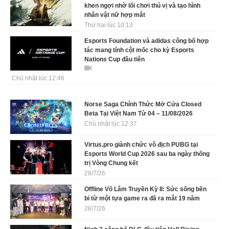
khen ngợi nhờ lối chơi thú vị và tạo hình
nhân vật nữ hợp mắt
Thứ hai lúc 10:13
Esports Foundation và adidas công bố hợp
tác mang tính cột mốc cho kỳ Esports
Nations Cup đầu tiên
Chủ nhật lúc 12:46
Norse Saga Chính Thức Mở Cửa Closed
Beta Tại Việt Nam Từ 04 – 11/08/2026
Chủ nhật lúc 12:37
Virtus.pro giành chức vô địch PUBG tại
Esports World Cup 2026 sau ba ngày thống
trị Vòng Chung kết
28/7/26
Offline Võ Lâm Truyền Kỳ II: Sức sống bền
bỉ từ một tựa game ra đã ra mắt 19 năm
28/7/26