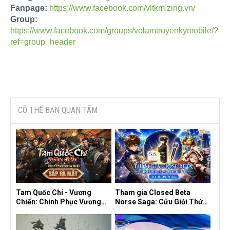
Fanpage:
https://www.facebook.com/vltkm.zing.vn/
Group:
https://www.facebook.com/groups/volamtruyenkymobile/?
ref=group_header
CÓ THỂ BẠN QUAN TÂM
Tam Quốc Chí - Vương
Tham gia Closed Beta
Chiến: Chinh Phục Vương
Norse Saga: Cửu Giới Thức
Quốc mở đăng ký trước tại
Tỉnh, săn DJI Osmo Pocket
sáu thị trường Đông Nam Á
3 ngay hôm nay