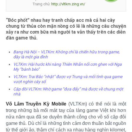
Trang chủ:
http://vltkm.zing.vn/
“Bóc phốt” nhau hay tranh chấp acc mà cả hai cày
chung từ thủa còn mặn nồng có lẽ là những câu chuyện
xảy ra như cơm bữa mà người ta vẫn thấy trên các diễn
đàn game thủ.
Bang Hà Nội – VLTKm: Không chỉ là chiến hữu trong game,
đây là một gia đình
VLTKm: Hài hước khi nàng Thiên Nhẫn nổi cơn ghen với Nga
My “bánh bèo”
VLTKm: Trai Bắc “nhặt” được vợ Trung và mối tình qua game
vượt nghìn cây số
Cặp đôi VLTKm: Nhờ game “đưa đẩy” mà được về chung một
nhà
Võ Lâm Truyền Kỳ Mobile
(VLTKm) có thể nói là một
trong những bà mối mát tay của làng game Việt khi hơn
nửa năm qua đã se duyên thành công cho vô số cặp đôi
game thủ. Dù chỉ là những tình cảm đơn thuần bắt nguồn
từ thế giới ảo, thậm chí cách xa nhau hàng nghìn kilomet,