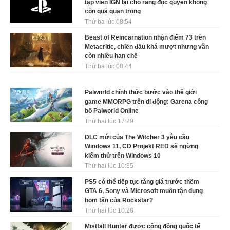
tập viên IGN lại cho rằng độc quyền không
còn quá quan trọng
Thứ ba lúc 08:54
Beast of Reincarnation nhận điểm 73 trên
Metacritic, chiến đấu khá mượt nhưng vẫn
còn nhiều hạn chế
Thứ ba lúc 08:44
Palworld chính thức bước vào thế giới
game MMORPG trên di động: Garena công
bố Palworld Online
Thứ hai lúc 17:29
DLC mới của The Witcher 3 yêu cầu
Windows 11, CD Projekt RED sẽ ngừng
kiểm thử trên Windows 10
Thứ hai lúc 10:35
PS5 có thể tiếp tục tăng giá trước thềm
GTA 6, Sony và Microsoft muốn tận dụng
bom tấn của Rockstar?
Thứ hai lúc 10:28
Mistfall Hunter được cộng đồng quốc tế