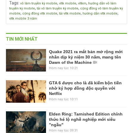
Tags
:
,
,
,
võ lâm truyền kỳ mobile
vltk mobile
vltkm
hướng dẫn võ lâm
,
,
truyền kỳ mobile
tải võ lâm truyền kỳ mobile
cộng đồng võ lâm truyền kỳ
,
,
,
,
mobile
cộng đồng vltk mobile
tải vltk mobile
hướng dẫn vltk mobile
vltk mobile 3 năm
TIN MỚI NHẤT
Quake 2021 ra mắt bản mở rộng mới
nhân dịp kỷ niệm 30 năm, mang tên
Dawn of the Machine
Hôm nay lúc 10:21
GTA 6 được cho là đã kiếm bộn tiền
nhờ ký hợp đồng độc quyền với
Netflix
Hôm nay lúc 10:11
Elden Ring: Tarnished Edition chính
thức hé lộ nghề nghiệp mới siêu
"ngầu"
Hôm nay lúc 09:31