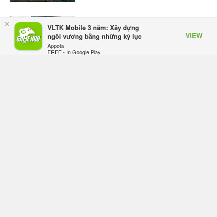
ASUS Republic of Gamers ra mắt
×
VLTK Mobile 3 năm: Xây dựng
ROG Strix SCAR 18 2026 tại Việt
VIEW
ngôi vương bằng những kỷ lục
Nam
Appota
Hôm qua, lúc 10:34
FREE - In Google Play
Onimusha: Way of the Sword mất
tầm 20 giờ để hoàn thành, hai mức
độ khó dành cho newbie và lão làng
Hôm qua, lúc 10:27
Trailer gameplay mới của GTA 6
đăng độc quyền 6 tiếng trên Netflix,
Rockstar đang quá tham?
Hôm qua, lúc 10:15
GIANTESS PLAYGROUND vướng
tranh chấp nội bộ, nhà phát triển tố
đồng sự ngầm chiếm đoạt doanh
thu