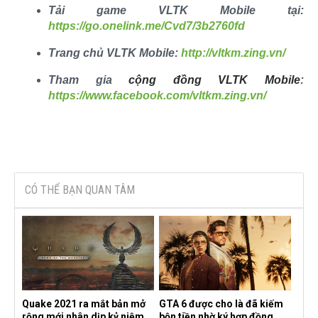
Tải game VLTK Mobile tại:
https://go.onelink.me/Cvd7/3b2760fd
Trang chủ VLTK Mobile:
http://vltkm.zing.vn/
Tham gia
cộng đồng VLTK Mobile
:
https://www.facebook.com/vltkm.zing.vn/
CÓ THỂ BẠN QUAN TÂM
Quake 2021 ra mắt bản mở
GTA 6 được cho là đã kiếm
rộng mới nhân dịp kỷ niệm
bộn tiền nhờ ký hợp đồng