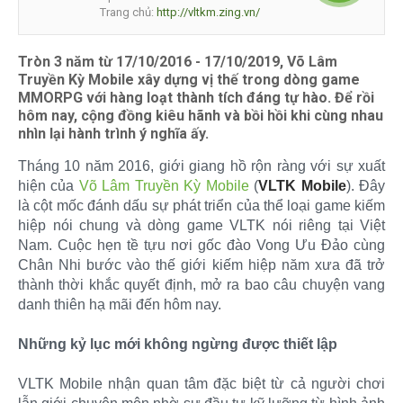
Trang chủ:
http://vltkm.zing.vn/
Tròn 3 năm từ 17/10/2016 - 17/10/2019, Võ Lâm
Truyền Kỳ Mobile xây dựng vị thế trong dòng game
MMORPG với hàng loạt thành tích đáng tự hào. Để rồi
hôm nay, cộng đồng kiêu hãnh và bồi hồi khi cùng nhau
nhìn lại hành trình ý nghĩa ấy.
Tháng 10 năm 2016, giới giang hồ rộn ràng với sự xuất
hiện của
Võ Lâm Truyền Kỳ Mobile
(
VLTK Mobile
). Đây
là cột mốc đánh dấu sự phát triển của thể loại game kiếm
hiệp nói chung và dòng game VLTK nói riêng tại Việt
Nam. Cuộc hẹn tề tựu nơi gốc đào Vong Ưu Đảo cùng
Chân Nhi bước vào thế giới kiếm hiệp năm xưa đã trở
thành thời khắc quyết định, mở ra bao câu chuyện vang
danh thiên hạ mãi đến hôm nay.
Những kỷ lục mới không ngừng được thiết lập
VLTK Mobile nhận quan tâm đặc biệt từ cả người chơi