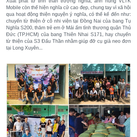
Xuất phát từ tinh thần trượng nghĩa, anh hùng VLTK
Mobile còn thể hiện nghĩa cử cao đẹp, chung tay vì xã hội
qua hoạt động thiện nguyện ý nghĩa, có thể kể đến như:
chuyến từ thiện ở cô nhi viện tại Đồng Nai của bang Tụ
Nghĩa S200, thăm trẻ em ở Mái ấm tình thương quận Thủ
Đức (TP.HCM) của bang Thiên Nhai S171, hay chuyến
từ thiện của S3 Đấu Thần nhằm giúp đỡ cụ già neo đơn
tại Long Xuyên...