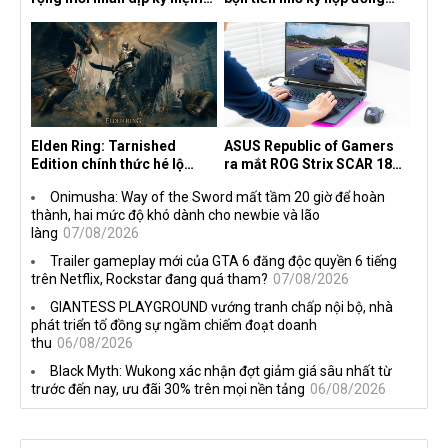
30 năm, mang tên Dawn of
độc quyền với Netflix
the Machine
Elden Ring: Tarnished
ASUS Republic of Gamers
Edition chính thức hé lộ
ra mắt ROG Strix SCAR 18
nghề nghiệp mới siêu "ngầu"
2026 tại Việt Nam
Onimusha: Way of the Sword mất tầm 20 giờ để hoàn
thành, hai mức độ khó dành cho newbie và lão
làng
07/08/2026
Trailer gameplay mới của GTA 6 đăng độc quyền 6 tiếng
trên Netflix, Rockstar đang quá tham?
07/08/2026
GIANTESS PLAYGROUND vướng tranh chấp nội bộ, nhà
phát triển tố đồng sự ngầm chiếm đoạt doanh
thu
06/08/2026
Black Myth: Wukong xác nhận đợt giảm giá sâu nhất từ
trước đến nay, ưu đãi 30% trên mọi nền tảng
06/08/2026