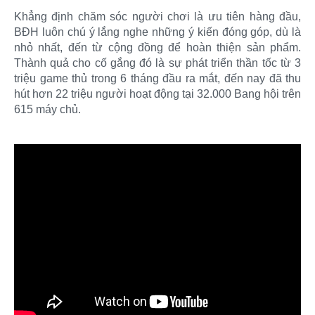
Khẳng định chăm sóc người chơi là ưu tiên hàng đầu,
BĐH luôn chú ý lắng nghe những ý kiến đóng góp, dù là
nhỏ nhất, đến từ cộng đồng để hoàn thiện sản phẩm.
Thành quả cho cố gắng đó là sự phát triển thần tốc từ 3
triệu game thủ trong 6 tháng đầu ra mắt, đến nay đã thu
hút hơn 22 triệu người hoạt động tại 32.000 Bang hội trên
615 máy chủ.