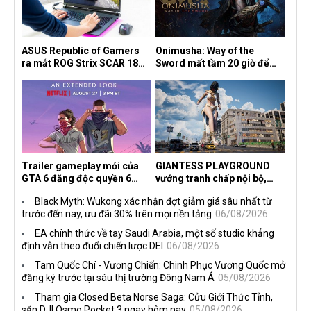
ASUS Republic of Gamers
Onimusha: Way of the
ra mắt ROG Strix SCAR 18
Sword mất tầm 20 giờ để
2026 tại Việt Nam
hoàn thành, hai mức độ khó
dành cho newbie và lão làng
Trailer gameplay mới của
GIANTESS PLAYGROUND
GTA 6 đăng độc quyền 6
vướng tranh chấp nội bộ,
tiếng trên Netflix, Rockstar
nhà phát triển tố đồng sự
Black Myth: Wukong xác nhận đợt giảm giá sâu nhất từ
đang quá tham?
ngầm chiếm đoạt doanh thu
trước đến nay, ưu đãi 30% trên mọi nền tảng
06/08/2026
EA chính thức về tay Saudi Arabia, một số studio khẳng
định vẫn theo đuổi chiến lược DEI
06/08/2026
Tam Quốc Chí - Vương Chiến: Chinh Phục Vương Quốc mở
đăng ký trước tại sáu thị trường Đông Nam Á
05/08/2026
Tham gia Closed Beta Norse Saga: Cửu Giới Thức Tỉnh,
săn DJI Osmo Pocket 3 ngay hôm nay
05/08/2026