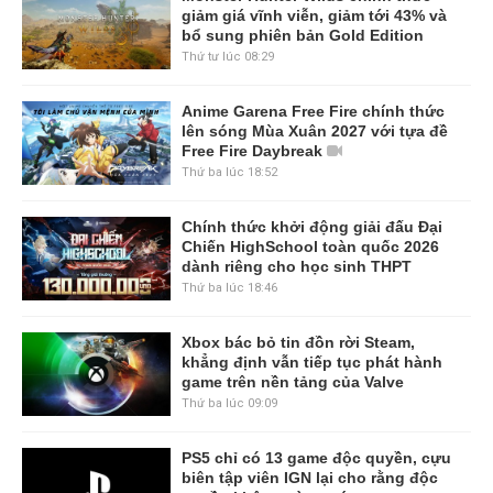
giảm giá vĩnh viễn, giảm tới 43% và
bổ sung phiên bản Gold Edition
Thứ tư lúc 08:29
Anime Garena Free Fire chính thức
lên sóng Mùa Xuân 2027 với tựa đề
Free Fire Daybreak
Thứ ba lúc 18:52
Chính thức khởi động giải đấu Đại
Chiến HighSchool toàn quốc 2026
dành riêng cho học sinh THPT
Thứ ba lúc 18:46
Xbox bác bỏ tin đồn rời Steam,
khẳng định vẫn tiếp tục phát hành
game trên nền tảng của Valve
Thứ ba lúc 09:09
PS5 chỉ có 13 game độc quyền, cựu
biên tập viên IGN lại cho rằng độc