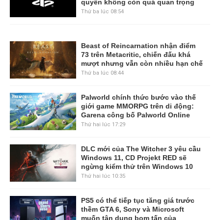
quyền không còn quá quan trọng
Thứ ba lúc 08:54
Beast of Reincarnation nhận điểm
73 trên Metacritic, chiến đấu khá
mượt nhưng vẫn còn nhiều hạn chế
Thứ ba lúc 08:44
Palworld chính thức bước vào thế
giới game MMORPG trên di động:
Garena công bố Palworld Online
Thứ hai lúc 17:29
DLC mới của The Witcher 3 yêu cầu
Windows 11, CD Projekt RED sẽ
ngừng kiểm thử trên Windows 10
Thứ hai lúc 10:35
PS5 có thể tiếp tục tăng giá trước
thềm GTA 6, Sony và Microsoft
muốn tận dụng bom tấn của