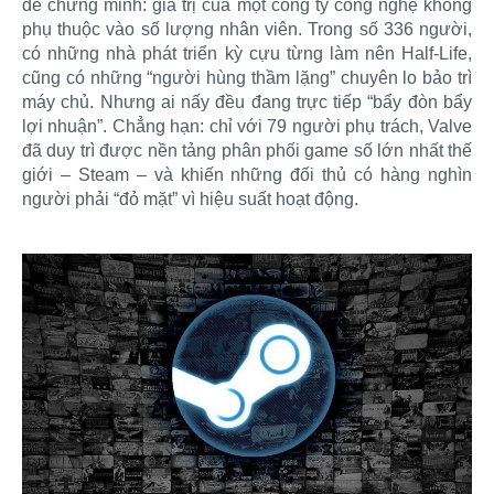
để chứng minh: giá trị của một công ty công nghệ không
phụ thuộc vào số lượng nhân viên. Trong số 336 người,
có những nhà phát triển kỳ cựu từng làm nên Half-Life,
cũng có những “người hùng thầm lặng” chuyên lo bảo trì
máy chủ. Nhưng ai nấy đều đang trực tiếp “bẩy đòn bẩy
lợi nhuận”. Chẳng hạn: chỉ với 79 người phụ trách, Valve
đã duy trì được nền tảng phân phối game số lớn nhất thế
giới – Steam – và khiến những đối thủ có hàng nghìn
người phải “đỏ mặt” vì hiệu suất hoạt động.