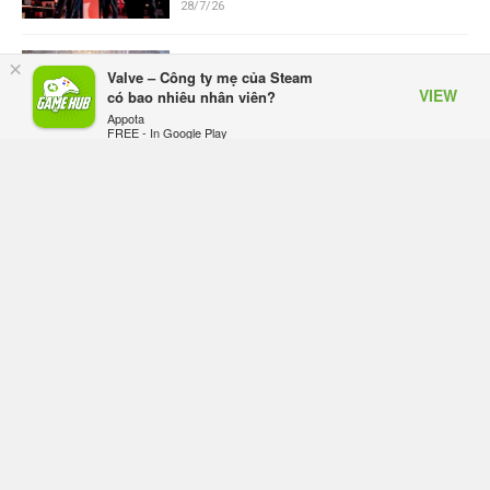
28/7/26
Offline Võ Lâm Truyền Kỳ II: Sức
×
Valve – Công ty mẹ của Steam
sống bền bỉ từ một tựa game ra đã
VIEW
có bao nhiêu nhân viên?
ra mắt 19 năm
Appota
28/7/26
FREE - In Google Play
Nioh 3 công bố DLC đầu tiên Hell
Rising, chính thức ra mắt vào ngày
19/8
28/7/26
Xbox bắt đầu thử nghiệm chơi
game có quảng cáo, mở ra mô hình
chơi miễn phí mới?
27/7/26
Capcom muốn biến Resident Evil
thành thương hiệu phát hành
thường niên, mỗi năm một game
mới