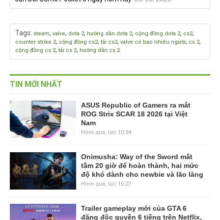
Tags
:
,
,
,
,
,
,
steam
valve
dota 2
hướng dẫn dota 2
cộng đồng dota 2
cs2
,
,
,
,
,
counter strike 2
cộng đồng cs2
tải cs2
valve có bao nhiêu người
cs 2
,
,
cộng đồng cs 2
tải cs 2
hướng dẫn cs 2
TIN MỚI NHẤT
ASUS Republic of Gamers ra mắt
ROG Strix SCAR 18 2026 tại Việt
Nam
Hôm qua, lúc 10:34
Onimusha: Way of the Sword mất
tầm 20 giờ để hoàn thành, hai mức
độ khó dành cho newbie và lão làng
Hôm qua, lúc 10:27
Trailer gameplay mới của GTA 6
đăng độc quyền 6 tiếng trên Netflix,