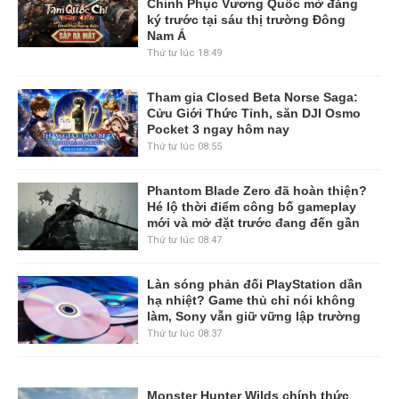
Chinh Phục Vương Quốc mở đăng
ký trước tại sáu thị trường Đông
Nam Á
Thứ tư lúc 18:49
Tham gia Closed Beta Norse Saga:
Cửu Giới Thức Tỉnh, săn DJI Osmo
Pocket 3 ngay hôm nay
Thứ tư lúc 08:55
Phantom Blade Zero đã hoàn thiện?
Hé lộ thời điểm công bố gameplay
mới và mở đặt trước đang đến gần
Thứ tư lúc 08:47
Làn sóng phản đối PlayStation dần
hạ nhiệt? Game thủ chỉ nói không
làm, Sony vẫn giữ vững lập trường
Thứ tư lúc 08:37
Monster Hunter Wilds chính thức