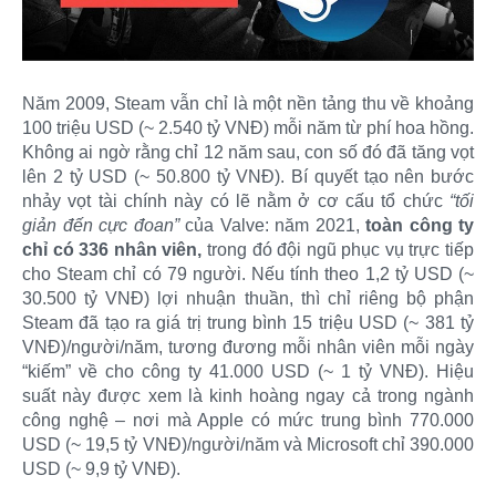
Năm 2009, Steam vẫn chỉ là một nền tảng thu về khoảng
100 triệu USD (~ 2.540 tỷ VNĐ) mỗi năm từ phí hoa hồng.
Không ai ngờ rằng chỉ 12 năm sau, con số đó đã tăng vọt
lên 2 tỷ USD (~ 50.800 tỷ VNĐ). Bí quyết tạo nên bước
nhảy vọt tài chính này có lẽ nằm ở cơ cấu tổ chức
“tối
giản đến cực đoan”
của Valve: năm 2021,
toàn công ty
chỉ có 336 nhân viên,
trong đó đội ngũ phục vụ trực tiếp
cho Steam chỉ có 79 người. Nếu tính theo 1,2 tỷ USD (~
30.500 tỷ VNĐ) lợi nhuận thuần, thì chỉ riêng bộ phận
Steam đã tạo ra giá trị trung bình 15 triệu USD (~ 381 tỷ
VNĐ)/người/năm, tương đương mỗi nhân viên mỗi ngày
“kiếm” về cho công ty 41.000 USD (~ 1 tỷ VNĐ). Hiệu
suất này được xem là kinh hoàng ngay cả trong ngành
công nghệ – nơi mà Apple có mức trung bình 770.000
USD (~ 19,5 tỷ VNĐ)/người/năm và Microsoft chỉ 390.000
USD (~ 9,9 tỷ VNĐ).