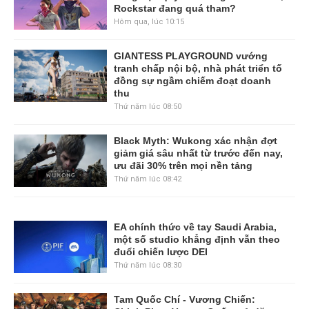
Rockstar đang quá tham?
Hôm qua, lúc 10:15
GIANTESS PLAYGROUND vướng
tranh chấp nội bộ, nhà phát triển tố
đồng sự ngầm chiếm đoạt doanh
thu
Thứ năm lúc 08:50
Black Myth: Wukong xác nhận đợt
giảm giá sâu nhất từ trước đến nay,
ưu đãi 30% trên mọi nền tảng
Thứ năm lúc 08:42
EA chính thức về tay Saudi Arabia,
một số studio khẳng định vẫn theo
đuổi chiến lược DEI
Thứ năm lúc 08:30
Tam Quốc Chí - Vương Chiến: