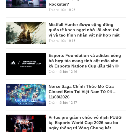
Rockstar?
Thứ hai lúc 10:28
Mistfall Hunter được cộng đồng
quốc tế khen ngợi nhờ lối chơi thú
vị và tạo hình nhân vật nữ hợp mắt
Thứ hai lúc 10:13
Esports Foundation và adidas công
bố hợp tác mang tính cột mốc cho
kỳ Esports Nations Cup đầu tiên
Chủ nhật lúc 12:46
Norse Saga Chính Thức Mở Cửa
Closed Beta Tại Việt Nam Từ 04 –
11/08/2026
Chủ nhật lúc 12:37
Virtus.pro giành chức vô địch PUBG
tại Esports World Cup 2026 sau ba
ngày thống trị Vòng Chung kết