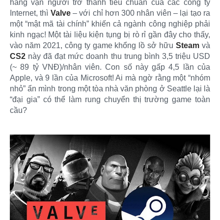
hàng vạn người trở thành tiêu chuẩn của các công ty
Internet, thì
Valve
– với chỉ hơn 300 nhân viên – lại tạo ra
một “mật mã tài chính” khiến cả ngành công nghiệp phải
kinh ngạc! Một tài liệu kiện tụng bị rò rỉ gần đây cho thấy,
vào năm 2021, công ty game khổng lồ sở hữu
Steam
và
CS2
này đã đạt mức doanh thu trung bình 3,5 triệu USD
(~ 89 tỷ VNĐ)/nhân viên. Con số này gấp 4,5 lần của
Apple, và 9 lần của Microsoft! Ai mà ngờ rằng một “nhóm
nhỏ” ẩn mình trong một tòa nhà văn phòng ở Seattle lại là
“đại gia” có thể làm rung chuyển thị trường game toàn
cầu?