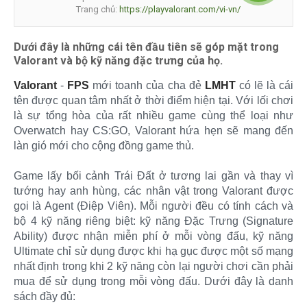
Trang chủ:
https://playvalorant.com/vi-vn/
Dưới đây là những cái tên đầu tiên sẽ góp mặt trong
Valorant và bộ kỹ năng đặc trưng của họ.
Valorant
-
FPS
mới toanh của cha đẻ
LMHT
có lẽ là cái
tên được quan tâm nhất ở thời điểm hiện tại. Với lối chơi
là sự tổng hòa của rất nhiều game cùng thể loại như
Overwatch hay CS:GO, Valorant hứa hẹn sẽ mang đến
làn gió mới cho cộng đồng game thủ.
Game lấy bối cảnh Trái Đất ở tương lai gần và thay vì
tướng hay anh hùng, các nhân vật trong Valorant được
gọi là Agent (Điệp Viên). Mỗi người đều có tính cách và
bộ 4 kỹ năng riêng biệt: kỹ năng Đặc Trưng (Signature
Ability) được nhận miễn phí ở mỗi vòng đấu, kỹ năng
Ultimate chỉ sử dụng được khi hạ gục được một số mạng
nhất định trong khi 2 kỹ năng còn lại người chơi cần phải
mua để sử dụng trong mỗi vòng đấu. Dưới đây là danh
sách đầy đủ: