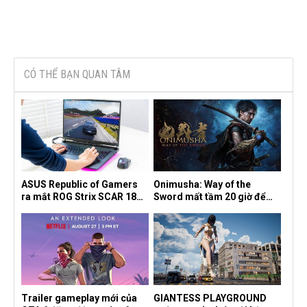
CÓ THỂ BẠN QUAN TÂM
ASUS Republic of Gamers
Onimusha: Way of the
ra mắt ROG Strix SCAR 18
Sword mất tầm 20 giờ để
2026 tại Việt Nam
hoàn thành, hai mức độ khó
dành cho newbie và lão làng
Trailer gameplay mới của
GIANTESS PLAYGROUND