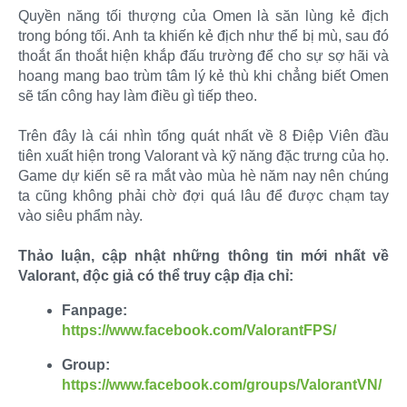
Quyền năng tối thượng của Omen là săn lùng kẻ địch
trong bóng tối. Anh ta khiến kẻ địch như thể bị mù, sau đó
thoắt ẩn thoắt hiện khắp đấu trường để cho sự sợ hãi và
hoang mang bao trùm tâm lý kẻ thù khi chẳng biết Omen
sẽ tấn công hay làm điều gì tiếp theo.
Trên đây là cái nhìn tổng quát nhất về 8 Điệp Viên đầu
tiên xuất hiện trong Valorant và kỹ năng đặc trưng của họ.
Game dự kiến sẽ ra mắt vào mùa hè năm nay nên chúng
ta cũng không phải chờ đợi quá lâu để được chạm tay
vào siêu phẩm này.
Thảo luận, cập nhật những thông tin mới nhất về
Valorant, độc giả có thể truy cập địa chỉ:
Fanpage:
https://www.facebook.com/ValorantFPS/
Group:
https://www.facebook.com/groups/ValorantVN/