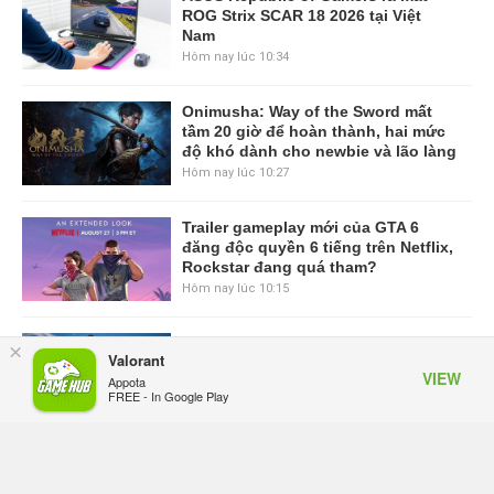
ROG Strix SCAR 18 2026 tại Việt
Nam
Hôm nay lúc 10:34
Onimusha: Way of the Sword mất
tầm 20 giờ để hoàn thành, hai mức
độ khó dành cho newbie và lão làng
Hôm nay lúc 10:27
Trailer gameplay mới của GTA 6
đăng độc quyền 6 tiếng trên Netflix,
Rockstar đang quá tham?
Hôm nay lúc 10:15
GIANTESS PLAYGROUND vướng
×
Valorant
tranh chấp nội bộ, nhà phát triển tố
VIEW
Appota
đồng sự ngầm chiếm đoạt doanh
FREE - In Google Play
thu
Hôm qua, lúc 08:50
Black Myth: Wukong xác nhận đợt