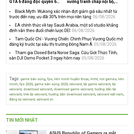
GTA 6 đăng độc quyền 6
vướng tranh chấp nội bộ,
tiếng trên Netflix, Rockstar
nhà phát triển tố đồng sự
Black Myth: Wukong xác nhận đợt giảm giá sâu nhất từ
đang quá tham?
ngầm chiếm đoạt doanh thu
trước đến nay, ưu đãi 30% trên mọi nền tảng
06/08/2026
EA chính thức về tay Saudi Arabia, một số studio khẳng
định vẫn theo đuổi chiến lược DEI
06/08/2026
Tam Quốc Chí - Vương Chiến: Chinh Phục Vương Quốc mở
đăng ký trước tại sáu thị trường Đông Nam Á
05/08/2026
Tham gia Closed Beta Norse Saga: Cửu Giới Thức Tỉnh,
săn DJI Osmo Pocket 3 ngay hôm nay
05/08/2026
Tags
:
,
,
,
,
,
game bắn súng
fps
liên minh huyền thoại
lmht
riot games
liên
,
,
,
,
,
minh
fps 2020
game bắn súng 2020
valorant
tải game valorant
tải
,
,
,
valorant
download valorant
download game valorant
hướng dẫn tải
,
,
,
,
valorant
link tải valorant
hướng dẫn download valorant
valorant việt nam
,
đăng ký valorant
valorant vn
TIN MỚI NHẤT
ASUS Republic of Gamers ra mắt