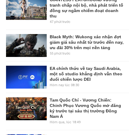
tranh chấp nội bộ, nhà phát triển tố
đồng sự ngầm chiếm đoạt doanh
thu
47 phút trước
Black Myth: Wukong xác nhận đợt
giảm giá sâu nhất từ trước đến nay,
ưu đãi 30% trên mọi nền tảng
55 phút trước
EA chính thức về tay Saudi Arabia,
một số studio khẳng định vẫn theo
đuổi chiến lược DEI
Hôm nay lúc 08:30
Tam Quốc Chí - Vương Chiến:
Chinh Phục Vương Quốc mở đăng
ký trước tại sáu thị trường Đông
Nam Á
Hôm qua, lúc 18:49