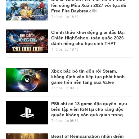
lên sóng Mùa Xuân 2027 với tựa đề
Free Fire Daybreak
Thứ ba lúc 18:52
Chính thức khởi động giải đấu Đại
Chiến HighSchool toàn quốc 2026
dành riêng cho học sinh THPT
Thứ ba lúc 18:46
Xbox bác bỏ tin đồn rời Steam,
khẳng định vẫn tiếp tục phát hành
game trên nền tảng của Valve
Thứ ba lúc 09:09
PS5 chỉ có 13 game độc quyền, cựu
biên tập viên IGN lại cho rằng độc
quyền không còn quá quan trọng
Thứ ba lúc 08:54
Beast of Reincarnation nhận điểm