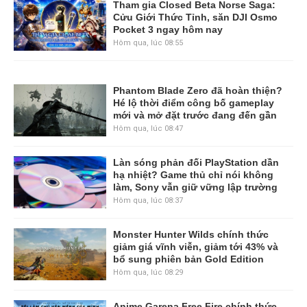
Tham gia Closed Beta Norse Saga:
Cửu Giới Thức Tỉnh, săn DJI Osmo
Pocket 3 ngay hôm nay
Hôm qua, lúc 08:55
Phantom Blade Zero đã hoàn thiện?
Hé lộ thời điểm công bố gameplay
mới và mở đặt trước đang đến gần
Hôm qua, lúc 08:47
Làn sóng phản đối PlayStation dần
hạ nhiệt? Game thủ chỉ nói không
làm, Sony vẫn giữ vững lập trường
Hôm qua, lúc 08:37
Monster Hunter Wilds chính thức
giảm giá vĩnh viễn, giảm tới 43% và
bổ sung phiên bản Gold Edition
Hôm qua, lúc 08:29
Anime Garena Free Fire chính thức