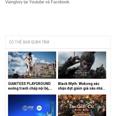
Vainglory tại Youtube và Facebook.
CÓ THỂ BẠN QUAN TÂM
GIANTESS PLAYGROUND
Black Myth: Wukong xác
vướng tranh chấp nội bộ,
nhận đợt giảm giá sâu nhất
nhà phát triển tố đồng sự
từ trước đến nay, ưu đãi 30%
ngầm chiếm đoạt doanh thu
trên mọi nền tảng