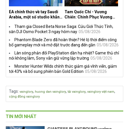
EA chính thức về tay Saudi
Tam Quốc Chí - Vương
Arabia, một số studio khẳng
Chiến: Chinh Phục Vương
định vẫn theo đuổi chiến
Quốc mở đăng ký trước tại
Tham gia Closed Beta Norse Saga: Cửu Giới Thức Tỉnh,
lược DEI
sáu thị trường Đông Nam Á
săn DJI Osmo Pocket 3 ngay hôm nay
05/08/2026
Phantom Blade Zero đã hoàn thiện? Hé lộ thời điểm công
bố gameplay mới và mở đặt trước đang đến gần
05/08/2026
Làn sóng phản đối PlayStation dần hạ nhiệt? Game thủ chỉ
nói không làm, Sony vẫn giữ vững lập trường
05/08/2026
Monster Hunter Wilds chính thức giảm giá vĩnh viễn, giảm
tới 43% và bổ sung phiên bản Gold Edition
05/08/2026
Tags
:
,
,
,
,
vainglory
huong dan vainglory
tải vainglory
vainglory việt nam
cộng đồng vainglory
TIN MỚI NHẤT
GIANTESS PLAYGROUND vướng