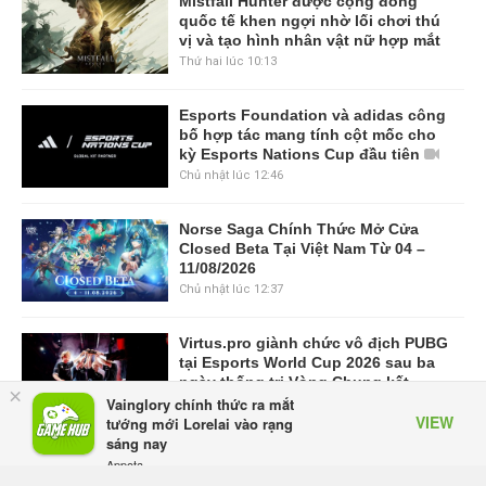
Mistfall Hunter được cộng đồng
quốc tế khen ngợi nhờ lối chơi thú
vị và tạo hình nhân vật nữ hợp mắt
Thứ hai lúc 10:13
Esports Foundation và adidas công
bố hợp tác mang tính cột mốc cho
kỳ Esports Nations Cup đầu tiên
Chủ nhật lúc 12:46
Norse Saga Chính Thức Mở Cửa
Closed Beta Tại Việt Nam Từ 04 –
11/08/2026
Chủ nhật lúc 12:37
Virtus.pro giành chức vô địch PUBG
tại Esports World Cup 2026 sau ba
ngày thống trị Vòng Chung kết
×
Vainglory chính thức ra mắt
28/7/26
VIEW
tướng mới Lorelai vào rạng
sáng nay
VIEW MORE
Appota
FREE - In Google Play