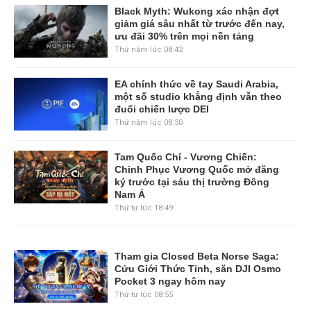
Black Myth: Wukong xác nhận đợt
giảm giá sâu nhất từ trước đến nay,
ưu đãi 30% trên mọi nền tảng
Thứ năm lúc 08:42
EA chính thức về tay Saudi Arabia,
một số studio khẳng định vẫn theo
đuổi chiến lược DEI
Thứ năm lúc 08:30
Tam Quốc Chí - Vương Chiến:
Chinh Phục Vương Quốc mở đăng
ký trước tại sáu thị trường Đông
Nam Á
Thứ tư lúc 18:49
Tham gia Closed Beta Norse Saga:
Cửu Giới Thức Tỉnh, săn DJI Osmo
Pocket 3 ngay hôm nay
Thứ tư lúc 08:55