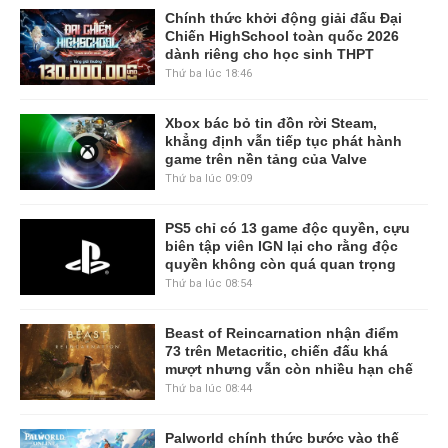
Chính thức khởi động giải đấu Đại
Chiến HighSchool toàn quốc 2026
dành riêng cho học sinh THPT
Thứ ba lúc 18:46
Xbox bác bỏ tin đồn rời Steam,
khẳng định vẫn tiếp tục phát hành
game trên nền tảng của Valve
Thứ ba lúc 09:09
PS5 chỉ có 13 game độc quyền, cựu
biên tập viên IGN lại cho rằng độc
quyền không còn quá quan trọng
Thứ ba lúc 08:54
Beast of Reincarnation nhận điểm
73 trên Metacritic, chiến đấu khá
mượt nhưng vẫn còn nhiều hạn chế
Thứ ba lúc 08:44
Palworld chính thức bước vào thế