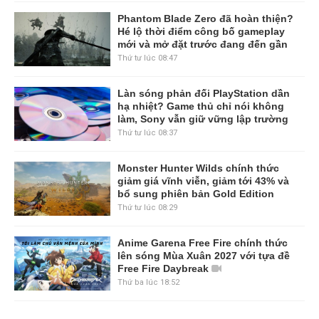
Phantom Blade Zero đã hoàn thiện?
Hé lộ thời điểm công bố gameplay
mới và mở đặt trước đang đến gần
Thứ tư lúc 08:47
Làn sóng phản đối PlayStation dần
hạ nhiệt? Game thủ chỉ nói không
làm, Sony vẫn giữ vững lập trường
Thứ tư lúc 08:37
Monster Hunter Wilds chính thức
giảm giá vĩnh viễn, giảm tới 43% và
bổ sung phiên bản Gold Edition
Thứ tư lúc 08:29
Anime Garena Free Fire chính thức
lên sóng Mùa Xuân 2027 với tựa đề
Free Fire Daybreak
Thứ ba lúc 18:52