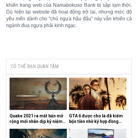
khiến trang web của Namabokuso Bank bị sập tạm thời.
Dù hiện tại website đã hoạt động trở lại, nhưng mức độ
yêu mến dành cho “chú ngựa hậu đậu” này vẫn khiến cả
ngành đua ngựa phải kinh ngạc.​
CÓ THỂ BẠN QUAN TÂM
Quake 2021 ra mắt bản mở
GTA 6 được cho là đã kiếm
rộng mới nhân dịp kỷ niệm
bộn tiền nhờ ký hợp đồng
30 năm, mang tên Dawn of
độc quyền với Netflix
the Machine