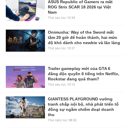
ASUS Republic of Gamers ra mắt
ROG Strix SCAR 18 2026 tại Việt
Nam
Thứ sáu lúc 10:34
Onimusha: Way of the Sword mất
tầm 20 giờ để hoàn thành, hai mức
độ khó dành cho newbie và lão làng
Thứ sáu lúc 10:27
Trailer gameplay mới của GTA 6
đăng độc quyền 6 tiếng trên Netflix,
Rockstar đang quá tham?
Thứ sáu lúc 10:15
GIANTESS PLAYGROUND vướng
tranh chấp nội bộ, nhà phát triển tố
đồng sự ngầm chiếm đoạt doanh
thu
Thứ năm lúc 08:50