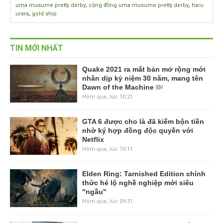
,
,
uma musume pretty derby
cộng đồng uma musume pretty derby
haru
,
urara
gold ship
TIN MỚI NHẤT
Quake 2021 ra mắt bản mở rộng mới
nhân dịp kỷ niệm 30 năm, mang tên
Dawn of the Machine
Hôm qua, lúc 10:21
GTA 6 được cho là đã kiếm bộn tiền
nhờ ký hợp đồng độc quyền với
Netflix
Hôm qua, lúc 10:11
Elden Ring: Tarnished Edition chính
thức hé lộ nghề nghiệp mới siêu
"ngầu"
Hôm qua, lúc 09:31