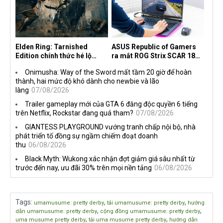
Elden Ring: Tarnished
ASUS Republic of Gamers
Edition chính thức hé lộ
ra mắt ROG Strix SCAR 18
nghề nghiệp mới siêu "ngầu"
2026 tại Việt Nam
Onimusha: Way of the Sword mất tầm 20 giờ để hoàn
thành, hai mức độ khó dành cho newbie và lão
làng
07/08/2026
Trailer gameplay mới của GTA 6 đăng độc quyền 6 tiếng
trên Netflix, Rockstar đang quá tham?
07/08/2026
GIANTESS PLAYGROUND vướng tranh chấp nội bộ, nhà
phát triển tố đồng sự ngầm chiếm đoạt doanh
thu
06/08/2026
Black Myth: Wukong xác nhận đợt giảm giá sâu nhất từ
trước đến nay, ưu đãi 30% trên mọi nền tảng
06/08/2026
Tags
:
,
,
umamusume: pretty derby
tải umamusume: pretty derby
hướng
,
,
dẫn umamusume: pretty derby
cộng đồng umamusume: pretty derby
,
,
uma musume pretty derby
tải uma musume pretty derby
hướng dẫn