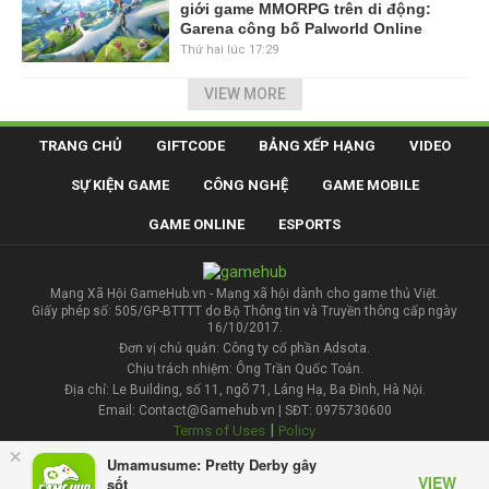
giới game MMORPG trên di động:
Garena công bố Palworld Online
Thứ hai lúc 17:29
VIEW MORE
TRANG CHỦ
GIFTCODE
BẢNG XẾP HẠNG
VIDEO
SỰ KIỆN GAME
CÔNG NGHỆ
GAME MOBILE
GAME ONLINE
ESPORTS
Mạng Xã Hội GameHub.vn - Mạng xã hội dành cho game thủ Việt.
Giấy phép số: 505/GP-BTTTT do Bộ Thông tin và Truyền thông cấp ngày
16/10/2017.
Đơn vị chủ quản: Công ty cổ phần Adsota.
Chịu trách nhiệm: Ông Trần Quốc Toản.
Địa chỉ: Le Building, số 11, ngõ 71, Láng Hạ, Ba Đình, Hà Nội.
Email: Contact@Gamehub.vn | SĐT: 0975730600
|
Terms of Uses
Policy
×
Umamusume: Pretty Derby gây
Liên hệ đăng bài
VIEW
sốt