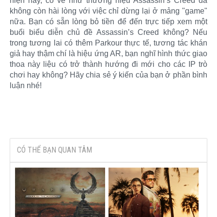
hiện nay, có vẻ như thương hiệu Assassin’s Creed đã
không còn hài lòng với việc chỉ dừng lại ở mảng "game"
nữa. Bạn có sẵn lòng bỏ tiền để đến trực tiếp xem một
buổi biểu diễn chủ đề Assassin’s Creed không? Nếu
trong tương lai có thêm Parkour thực tế, tương tác khán
giả hay thậm chí là hiệu ứng AR, bạn nghĩ hình thức giao
thoa này liệu có trở thành hướng đi mới cho các IP trò
chơi hay không? Hãy chia sẻ ý kiến của bạn ở phần bình
luận nhé!​
CÓ THỂ BẠN QUAN TÂM