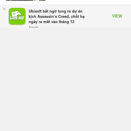
×
Ubisoft bất ngờ tung ra dự án
Esports Foundation và adidas công
VIEW
kịch Assassin’s Creed, chốt hạ
bố hợp tác mang tính cột mốc cho
ngày ra mắt vào tháng 12
kỳ Esports Nations Cup đầu tiên
Appota
Chủ nhật lúc 12:46
FREE - In Google Play
Norse Saga Chính Thức Mở Cửa
Closed Beta Tại Việt Nam Từ 04 –
11/08/2026
Chủ nhật lúc 12:37
Virtus.pro giành chức vô địch PUBG
tại Esports World Cup 2026 sau ba
ngày thống trị Vòng Chung kết
28/7/26
Offline Võ Lâm Truyền Kỳ II: Sức
sống bền bỉ từ một tựa game ra đã
ra mắt 19 năm
28/7/26