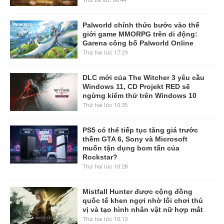
Thứ ba lúc 08:44
Palworld chính thức bước vào thế
giới game MMORPG trên di động:
Garena công bố Palworld Online
Thứ hai lúc 17:29
DLC mới của The Witcher 3 yêu cầu
Windows 11, CD Projekt RED sẽ
ngừng kiểm thử trên Windows 10
Thứ hai lúc 10:35
PS5 có thể tiếp tục tăng giá trước
thềm GTA 6, Sony và Microsoft
muốn tận dụng bom tấn của
Rockstar?
Thứ hai lúc 10:28
Mistfall Hunter được cộng đồng
quốc tế khen ngợi nhờ lối chơi thú
vị và tạo hình nhân vật nữ hợp mắt
Thứ hai lúc 10:13