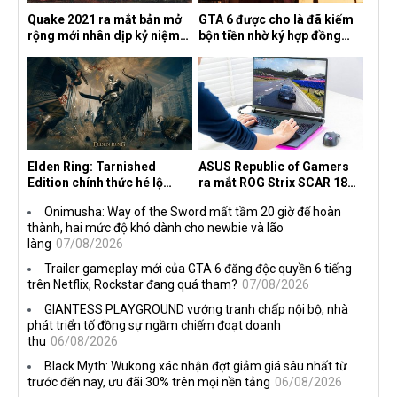
Quake 2021 ra mắt bản mở
GTA 6 được cho là đã kiếm
rộng mới nhân dịp kỷ niệm
bộn tiền nhờ ký hợp đồng
30 năm, mang tên Dawn of
độc quyền với Netflix
the Machine
Elden Ring: Tarnished
ASUS Republic of Gamers
Edition chính thức hé lộ
ra mắt ROG Strix SCAR 18
nghề nghiệp mới siêu "ngầu"
2026 tại Việt Nam
Onimusha: Way of the Sword mất tầm 20 giờ để hoàn
thành, hai mức độ khó dành cho newbie và lão
làng
07/08/2026
Trailer gameplay mới của GTA 6 đăng độc quyền 6 tiếng
trên Netflix, Rockstar đang quá tham?
07/08/2026
GIANTESS PLAYGROUND vướng tranh chấp nội bộ, nhà
phát triển tố đồng sự ngầm chiếm đoạt doanh
thu
06/08/2026
Black Myth: Wukong xác nhận đợt giảm giá sâu nhất từ
trước đến nay, ưu đãi 30% trên mọi nền tảng
06/08/2026