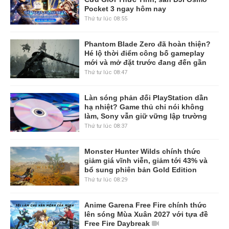
Pocket 3 ngay hôm nay
Thứ tư lúc 08:55
Phantom Blade Zero đã hoàn thiện?
Hé lộ thời điểm công bố gameplay
mới và mở đặt trước đang đến gần
Thứ tư lúc 08:47
Làn sóng phản đối PlayStation dần
hạ nhiệt? Game thủ chỉ nói không
làm, Sony vẫn giữ vững lập trường
Thứ tư lúc 08:37
Monster Hunter Wilds chính thức
giảm giá vĩnh viễn, giảm tới 43% và
bổ sung phiên bản Gold Edition
Thứ tư lúc 08:29
Anime Garena Free Fire chính thức
lên sóng Mùa Xuân 2027 với tựa đề
Free Fire Daybreak