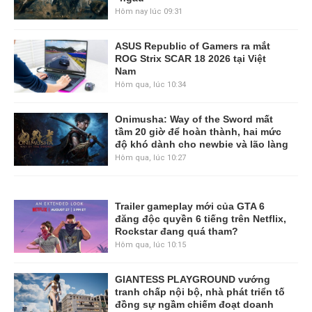
Hôm nay lúc 09:31
ASUS Republic of Gamers ra mắt
ROG Strix SCAR 18 2026 tại Việt
Nam
Hôm qua, lúc 10:34
Onimusha: Way of the Sword mất
tầm 20 giờ để hoàn thành, hai mức
độ khó dành cho newbie và lão làng
Hôm qua, lúc 10:27
Trailer gameplay mới của GTA 6
đăng độc quyền 6 tiếng trên Netflix,
Rockstar đang quá tham?
Hôm qua, lúc 10:15
GIANTESS PLAYGROUND vướng
tranh chấp nội bộ, nhà phát triển tố
đồng sự ngầm chiếm đoạt doanh