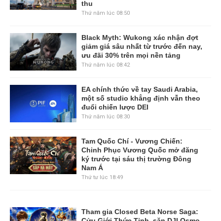
thu
Thứ năm lúc 08:50
Black Myth: Wukong xác nhận đợt
giảm giá sâu nhất từ trước đến nay,
ưu đãi 30% trên mọi nền tảng
Thứ năm lúc 08:42
EA chính thức về tay Saudi Arabia,
một số studio khẳng định vẫn theo
đuổi chiến lược DEI
Thứ năm lúc 08:30
Tam Quốc Chí - Vương Chiến:
Chinh Phục Vương Quốc mở đăng
ký trước tại sáu thị trường Đông
Nam Á
Thứ tư lúc 18:49
Tham gia Closed Beta Norse Saga:
Cửu Giới Thức Tỉnh, săn DJI Osmo