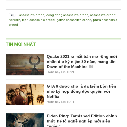
Tags
:
,
,
assassin’s creed
cộng đồng assassin’s creed
assassin’s creed:
,
,
,
heredis
kịch assassin’s creed
game assassin’s creed
phim assassin’s
creed
TIN MỚI NHẤT
Quake 2021 ra mắt bản mở rộng mới
nhân dịp kỷ niệm 30 năm, mang tên
Dawn of the Machine
Hôm nay lúc 10:21
GTA 6 được cho là đã kiếm bộn tiền
nhờ ký hợp đồng độc quyền với
Netflix
Hôm nay lúc 10:11
Elden Ring: Tarnished Edition chính
thức hé lộ nghề nghiệp mới siêu
"ngầu"