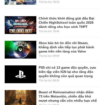
Thứ ba lúc 18:52
Chính thức khởi động giải đấu Đại
Chiến HighSchool toàn quốc 2026
dành riêng cho học sinh THPT
Thứ ba lúc 18:46
Xbox bác bỏ tin đồn rời Steam,
khẳng định vẫn tiếp tục phát hành
game trên nền tảng của Valve
Thứ ba lúc 09:09
PS5 chỉ có 13 game độc quyền, cựu
biên tập viên IGN lại cho rằng độc
quyền không còn quá quan trọng
Thứ ba lúc 08:54
Beast of Reincarnation nhận điểm
73 trên Metacritic, chiến đấu khá
mượt nhưng vẫn còn nhiều hạn chế