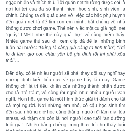
ngạc nhiên và thích thú. Bởi quán net thường được coi là
nơi lui tới của đa số thanh niên, học sinh, sinh viên là
chính. Chúng ta đã quá quen với việc các bậc phụ huynh
đến quán net là để tìm con em mình, bắt chúng về nhà
không được chơi game. Thế nên việc một cụ già ngồi net
“quẩy” LMHT như thế này quả thực vô cùng hiếm thấy.
Nhiều game thủ sau khi xem clip đã để lại những bình
luận hài hước:
“Đúng là càng già càng ra tinh thần”, “Trẻ
lo đi làm, giờ con cháu yên bề gia đình rồi thì phải xõa
thôi”…
Đến đây, có lẽ nhiều người sẽ phải thay đổi suy nghĩ hay
những định kiến tiêu cực về game bấy lâu nay. Game
không chỉ là trì tiêu khiển của những thành phần được
cho là “trẻ trâu”, vô công rồi nghề như nhiều người vẫn
nghĩ. Hơn hết, game là một hình thức giải trí dành cho tất
cả mọi người. Nơi những em nhỏ, cô cậu học sinh tìm
đến sau những giờ học căng thẳng, người đi làm giải tỏa
stress, và thậm chí còn là nơi người cao tuổi “an dưỡng
tuổi già”. Nhiều bằng chứng trong thực tế cho thấy tuổi