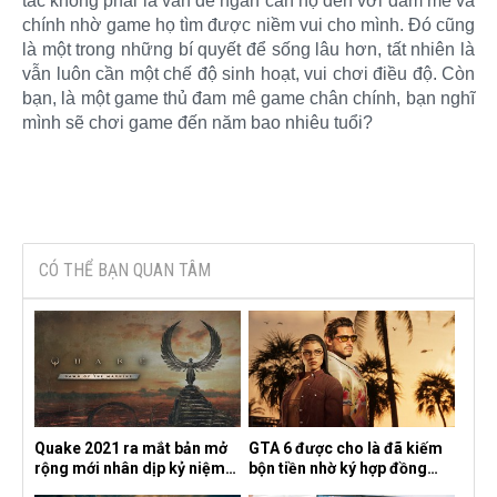
tác không phải là vẫn đề ngăn cản họ đến với đam mê và
chính nhờ game họ tìm được niềm vui cho mình. Đó cũng
là một trong những bí quyết để sống lâu hơn, tất nhiên là
vẫn luôn cần một chế độ sinh hoạt, vui chơi điều độ. Còn
bạn, là một game thủ đam mê game chân chính, bạn nghĩ
mình sẽ chơi game đến năm bao nhiêu tuổi?
CÓ THỂ BẠN QUAN TÂM
Quake 2021 ra mắt bản mở
GTA 6 được cho là đã kiếm
rộng mới nhân dịp kỷ niệm
bộn tiền nhờ ký hợp đồng
30 năm, mang tên Dawn of
độc quyền với Netflix