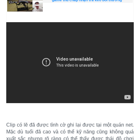
Clip có lẽ đã được tình cờ ghi lại được tại một quán net.
Mặc dù tuổi đã cao và có thể kỹ năng cũng không quá
xuất sắc nhưng rõ ràng có thể thấy được thái độ chơi