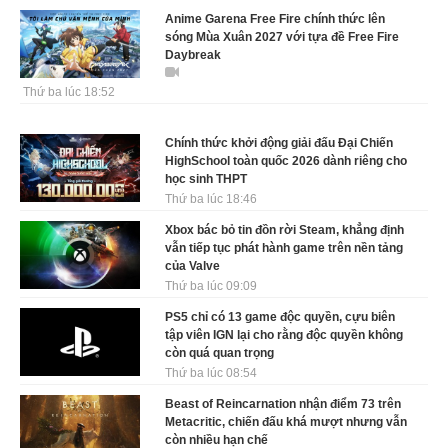
Anime Garena Free Fire chính thức lên
sóng Mùa Xuân 2027 với tựa đề Free Fire
Daybreak
Thứ ba lúc 18:52
Chính thức khởi động giải đấu Đại Chiến
HighSchool toàn quốc 2026 dành riêng cho
học sinh THPT
Thứ ba lúc 18:46
Xbox bác bỏ tin đồn rời Steam, khẳng định
vẫn tiếp tục phát hành game trên nền tảng
của Valve
Thứ ba lúc 09:09
PS5 chỉ có 13 game độc quyền, cựu biên
tập viên IGN lại cho rằng độc quyền không
còn quá quan trọng
Thứ ba lúc 08:54
Beast of Reincarnation nhận điểm 73 trên
Metacritic, chiến đấu khá mượt nhưng vẫn
còn nhiều hạn chế