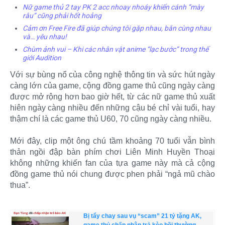
Nữ game thủ 2 tay PK 2 acc nhoay nhoáy khiến cánh “mày
râu” cũng phải hốt hoảng
Cảm ơn Free Fire đã giúp chúng tôi gặp nhau, bắn cùng nhau
và… yêu nhau!
Chùm ảnh vui – Khi các nhân vật anime “lạc bước” trong thế
giới Audition
Với sự bùng nổ của công nghệ thông tin và sức hút ngày
càng lớn của game, cộng đồng game thủ cũng ngày càng
được mở rộng hơn bao giờ hết, từ các nữ game thủ xuất
hiên ngày càng nhiều đến những cậu bé chỉ vài tuổi, hay
thậm chí là các game thủ U60, 70 cũng ngày càng nhiều.
Mới đây, clip một ông chú tầm khoảng 70 tuổi vẫn bình
thản ngồi đập bàn phím chơi Liên Minh Huyền Thoại
không những khiến fan của tựa game này mà cả cộng
đồng game thủ nói chung được phen phải “ngả mũ chào
thua”.
Bị tẩy chay sau vụ “scam” 21 tỷ tặng AK,
game thủ chấp nhận trả kèo bồi thường