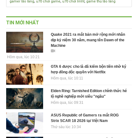
,
,
,
gamer lão làng
u70 chơi game
u70 chơi lmht
game thủ lão làng
TIN MỚI NHẤT
Quake 2021 ra mắt bản mở rộng mới nhân
dịp kỷ niệm 30 năm, mang tên Dawn of the
Machine
Hôm qua, lúc 10:21
GTA 6 được cho là đã kiếm bộn tiền nhờ ký
hợp đồng độc quyền với Netflix
Hôm qua, lúc 10:11
Elden Ring: Tarnished Edition chính thức hé
lộ nghề nghiệp mới siêu "ngầu"
Hôm qua, lúc 09:31
ASUS Republic of Gamers ra mắt ROG
Strix SCAR 18 2026 tại Việt Nam
Thứ sáu lúc 10:34