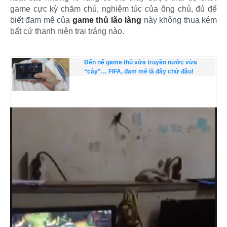
game cực kỳ chăm chú, nghiêm túc của ông chú, đủ để
biết đam mê của
game thủ lão làng
này không thua kém
bất cứ thanh niên trai tráng nào.​
Đến nể game thủ vừa truyền nước vừa
“cày”… FIFA, đam mê là đây chứ đâu!