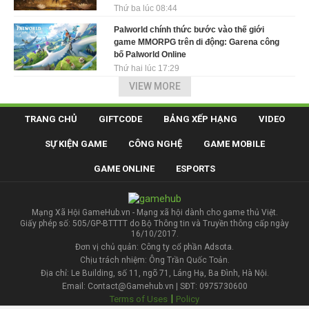
Thứ ba lúc 08:44
Palworld chính thức bước vào thế giới
game MMORPG trên di động: Garena công
bố Palworld Online
Thứ hai lúc 17:29
VIEW MORE
TRANG CHỦ
GIFTCODE
BẢNG XẾP HẠNG
VIDEO
SỰ KIỆN GAME
CÔNG NGHỆ
GAME MOBILE
GAME ONLINE
ESPORTS
Mạng Xã Hội GameHub.vn - Mạng xã hội dành cho game thủ Việt.
Giấy phép số: 505/GP-BTTTT do Bộ Thông tin và Truyền thông cấp ngày
16/10/2017.
Đơn vị chủ quản: Công ty cổ phần Adsota.
Chịu trách nhiệm: Ông Trần Quốc Toản.
Địa chỉ: Le Building, số 11, ngõ 71, Láng Hạ, Ba Đình, Hà Nội.
Email: Contact@Gamehub.vn | SĐT: 0975730600
|
Terms of Uses
Policy