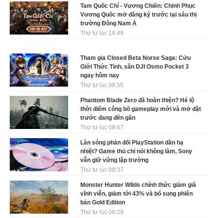
Tam Quốc Chí - Vương Chiến: Chinh Phục
Vương Quốc mở đăng ký trước tại sáu thị
trường Đông Nam Á
Thứ tư lúc 18:49
Tham gia Closed Beta Norse Saga: Cửu
Giới Thức Tỉnh, săn DJI Osmo Pocket 3
ngay hôm nay
Thứ tư lúc 08:55
Phantom Blade Zero đã hoàn thiện? Hé lộ
thời điểm công bố gameplay mới và mở đặt
trước đang đến gần
Thứ tư lúc 08:47
Làn sóng phản đối PlayStation dần hạ
nhiệt? Game thủ chỉ nói không làm, Sony
vẫn giữ vững lập trường
Thứ tư lúc 08:37
Monster Hunter Wilds chính thức giảm giá
vĩnh viễn, giảm tới 43% và bổ sung phiên
bản Gold Edition
Thứ tư lúc 08:29