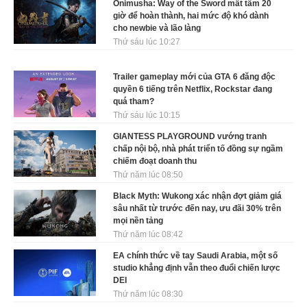
Onimusha: Way of the Sword mất tầm 20
giờ để hoàn thành, hai mức độ khó dành
cho newbie và lão làng
Thứ sáu lúc 10:27
Trailer gameplay mới của GTA 6 đăng độc
quyền 6 tiếng trên Netflix, Rockstar đang
quá tham?
Thứ sáu lúc 10:15
GIANTESS PLAYGROUND vướng tranh
chấp nội bộ, nhà phát triển tố đồng sự ngầm
chiếm đoạt doanh thu
Thứ năm lúc 08:50
Black Myth: Wukong xác nhận đợt giảm giá
sâu nhất từ trước đến nay, ưu đãi 30% trên
mọi nền tảng
Thứ năm lúc 08:42
EA chính thức về tay Saudi Arabia, một số
studio khẳng định vẫn theo đuổi chiến lược
DEI
Thứ năm lúc 08:30